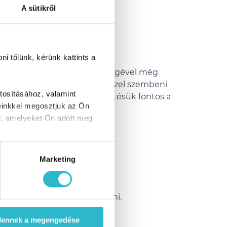
A sütikről
i tőlünk, kérünk kattints a
ejlesztettük ki, hogy segítségével még
ulnak a sejtek oxidatív stresszel szembeni
tosításához, valamint
szervezetben, így semlegesítésük fontos a
einkkel megosztjuk az Ön
entéséhez.
l, amelyeket Ön adott meg
hez.
lépd túl!
Marketing
oz hasonló hatást tudsz elérni.
dennek a megengedése