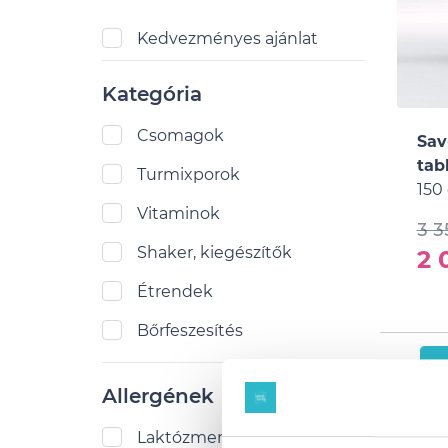
Kedvezményes ajánlat
Kategória
Csomagok
Sav
tab
Turmixporok
150 
Vitaminok
3 3
Shaker, kiegészítők
2 
Étrendek
Bőrfeszesítés
1
Allergének
Laktózmentes