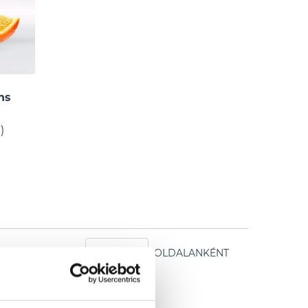
ns
)
MUTAT:
OLDALANKÉNT