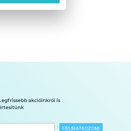
Legfrissebb akcióinkról is
értesítünk
FELIRATKOZOM!