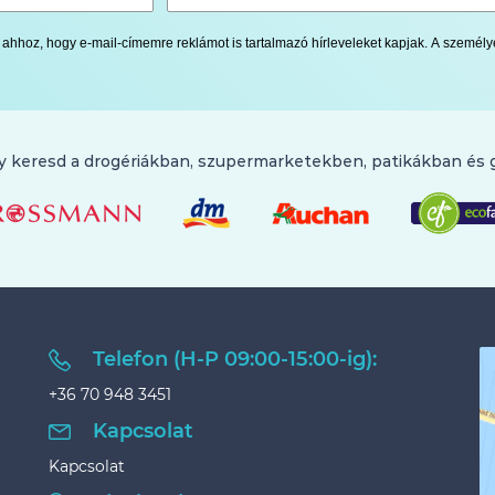
ok ahhoz, hogy e-mail-címemre reklámot is tartalmazó hírleveleket kapjak. A szemé
y keresd a drogériákban, szupermarketekben, patikákban és
Telefon (H-P 09:00-15:00-ig):
+36 70 948 3451
Kapcsolat
Kapcsolat