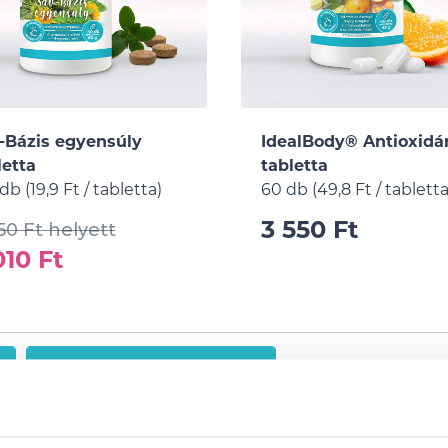
-Bázis egyensúly
IdealBody® Antioxidá
letta
tabletta
db (19,9 Ft / tabletta)
60 db (49,8 Ft / tabletta
3 550 Ft
50 Ft helyett
010 Ft
ÖSSZES TERMÉK