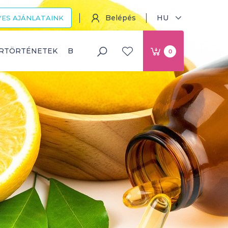
Belépés
HU
ES AJÁNLATAINK
ERTÖRTÉNETEK
BLOG
0