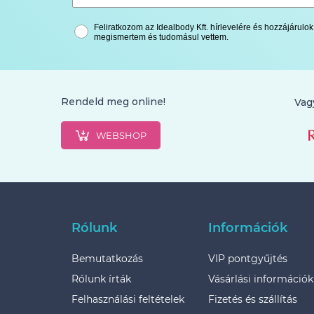
Feliratkozom az Idealbody Kft. hírlevelére és hozzájárul
megismertem és tudomásul vettem.
Rendeld meg online!
Vag
WEBSHOP
Rólunk
Információk
Bemutatkozás
VIP pontgyűjtés
Rólunk írták
Vásárlási információk
Felhasználási feltételek
Fizetés és szállítás