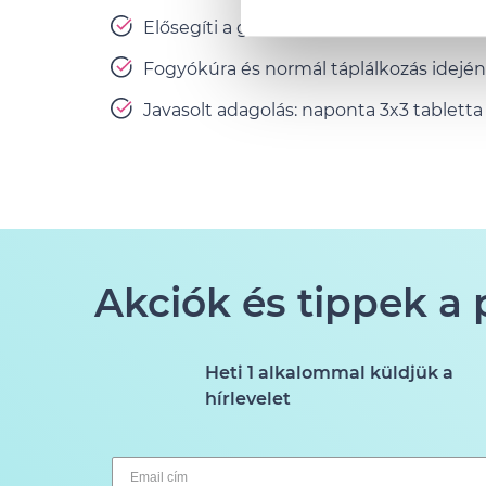
Elősegíti a gyomor pH értékének fennta
Fogyókúra és normál táplálkozás idején
Javasolt adagolás: naponta 3x3 tabletta 
Akciók és tippek a
Heti 1 alkalommal küldjük a
hírlevelet