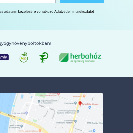
lyes adataim kezelésére vonatkozó Adatvédelmi tájékoztatót
 gyógynövényboltokban!