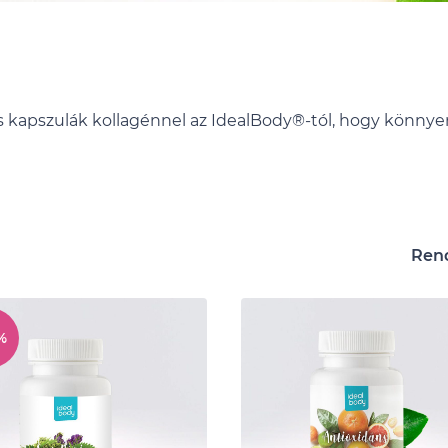
s kapszulák kollagénnel az IdealBody®-tól, hogy könnyen
Ren
%