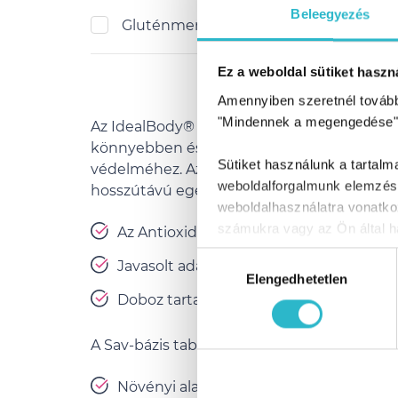
Beleegyezés
Gluténmentes
Ez a weboldal sütiket haszná
Amennyiben szeretnél továbbr
"Mindennek a megengedése"
Az IdealBody® Antioxidáns kapszulát speci
könnyebben és lendületesebben bírd a diétát
Sütiket használunk a tartal
védelméhez. Az oxidatív stresszt előidéző
weboldalforgalmunk elemzésé
hosszútávú egészségmegőrzés érdekében. A 
weboldalhasználatra vonatko
számukra vagy az Ön által ha
Az Antioxidáns kapszula önmagában ne
Hozzájárulás
Javasolt adagolás: napi 2 x 1 kapszula a 
Elengedhetetlen
kiválasztása
Doboz tartalma: 60 db kapszula, mely 2
A Sav-bázis tablettát első sorban akkor aján
Növényi alapú funkcionális élelmiszer s