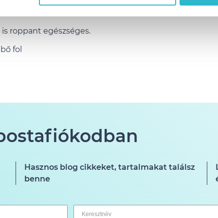
rtását.
 is roppant egészséges.
bő fol
 postafiókodban
Hasznos blog cikkeket, tartalmakat találsz
benne