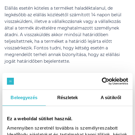
Elállás esetén köteles a terméket haladéktalanul, de
legkésőbb az elállás közlésétől számított 14 napon belül
visszaküldeni, illetve a vállalkozásnak vagy a vállalkozás
által a termék átvételére meghatalmazott személynek
átadni. A visszaküldés akkor minősül határidőben
teljesítettnek, ha a terméket a határidő lejárta előtt
visszaérkezik. Fontos tudni, hogy kétség esetén a
megrendelőt terheli annak bizonyítása, hogy az elállási
jogát határidőben bejelentette.
A megrendelő köteles a terméket saját költségén
visszajuttatni az eladó részére.
A vállalkozás a megrendelő által igénybe vett fizetési
Beleegyezés
Részletek
A sütikről
móddal megegyező módon köteles visszafizetni az
összeget, kivéve, ha a megrendelő kifejezetten beleegyezett
abba, hogy a visszatérítéshez a vállalkozás más fizetési
Ez a weboldal sütiket használ.
módot alkalmazzon.
Amennyiben szeretnél továbbra is személyreszabott
IdealBody ajánlatokat és tartalmakat kapni tőlünk, kérünk
Termék vásárlására irányuló szerződésnél a megrendelő