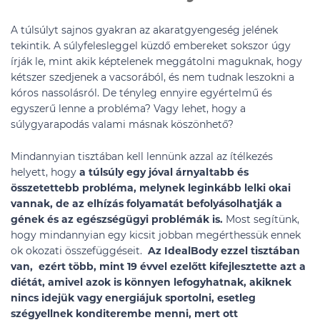
A túlsúlyt sajnos gyakran az akaratgyengeség jelének
tekintik. A súlyfelesleggel küzdő embereket sokszor úgy
írják le, mint akik képtelenek meggátolni maguknak, hogy
kétszer szedjenek a vacsorából, és nem tudnak leszokni a
kóros nassolásról. De tényleg ennyire egyértelmű és
egyszerű lenne a probléma? Vagy lehet, hogy a
súlygyarapodás valami másnak köszönhető?
Mindannyian tisztában kell lennünk azzal az ítélkezés
helyett, hogy
a túlsúly egy jóval árnyaltabb és
összetettebb probléma, melynek leginkább lelki okai
vannak, de az elhízás folyamatát befolyásolhatják a
gének és az egészségügyi problémák is.
Most segítünk,
hogy mindannyian egy kicsit jobban megérthessük ennek
ok okozati összefüggéseit.
Az IdealBody ezzel tisztában
van, ezért több, mint 19 évvel ezelőtt kifejlesztette azt a
diétát, amivel azok is könnyen lefogyhatnak, akiknek
nincs idejük vagy energiájuk sportolni, esetleg
szégyellnek konditerembe menni, mert ott