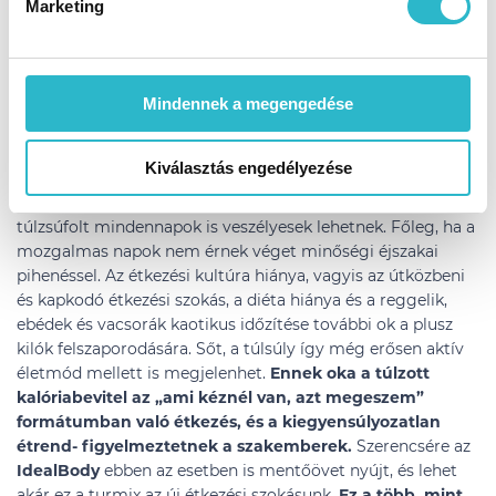
Marketing
körében. A plusz kilogrammok megjelenéséhez vezető
tényezők közül a leggyakoribbak például az ülő
életmód, a szabadidős deficit, vagy az étkezéskultúra
hiánya.
Ennek eredményeként plusz kilók jelennek meg.
Mindennek a megengedése
Sőt, nagyon gyakran kialakul egy ördögi kör: minél
nagyobb a súly, annál nehezebb a mozgás, és annál
nehezebben erőltetjük meg magunkat, és vesszük rá
Kiválasztás engedélyezése
testünket a rendszeres sétákra, a teljes értékű sportolásról
már nem is beszélve. A rohanás, az állandó pörgés és a
túlzsúfolt mindennapok is veszélyesek lehetnek. Főleg, ha a
mozgalmas napok nem érnek véget minőségi éjszakai
pihenéssel. Az étkezési kultúra hiánya, vagyis az útközbeni
és kapkodó étkezési szokás, a diéta hiánya és a reggelik,
ebédek és vacsorák kaotikus időzítése további ok a plusz
kilók felszaporodására. Sőt, a túlsúly így még erősen aktív
életmód mellett is megjelenhet.
Ennek oka a túlzott
kalóriabevitel az „ami kéznél van, azt megeszem”
formátumban való étkezés, és a kiegyensúlyozatlan
étrend- figyelmeztetnek a szakemberek.
Szerencsére az
IdealBody
ebben az esetben is mentőövet nyújt, és lehet
akár ez a turmix az új étkezési szokásunk.
Ez a több, mint