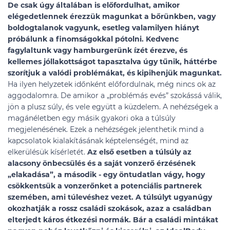
De csak úgy általában is előfordulhat, amikor
elégedetlennek érezzük magunkat a bőrünkben, vagy
boldogtalanok vagyunk, esetleg valamilyen hiányt
próbálunk a finomságokkal pótolni. Kedvenc
fagylaltunk vagy hamburgerünk ízét érezve, és
kellemes jóllakottságot tapasztalva úgy tűnik, háttérbe
szorítjuk a valódi problémákat, és kipihenjük magunkat.
Ha ilyen helyzetek időnként előfordulnak, még nincs ok az
aggodalomra. De amikor a „problémás evés” szokássá válik,
jön a plusz súly, és vele együtt a küzdelem. A nehézségek a
magánéletben egy másik gyakori oka a túlsúly
megjelenésének. Ezek a nehézségek jelenthetik mind a
kapcsolatok kialakításának képtelenségét, mind az
elkerülésük kísérletét.
Az első esetben a túlsúly az
alacsony önbecsülés és a saját vonzerő érzésének
„elakadása”, a második - egy öntudatlan vágy, hogy
csökkentsük a vonzerőnket a potenciális partnerek
szemében, ami túlevéshez vezet. A túlsúlyt ugyanúgy
okozhatják a rossz családi szokások, azaz a családban
elterjedt káros étkezési normák. Bár a családi mintákat