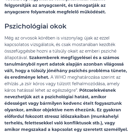
felgyorsítják az anyagcserét, és támogatják az
anyagcsere folyamatok megfelelő működését.
Pszichológiai okok
Még az orvosok körében is viszonylag újak az ezzel
kapcsolatos vizsgálatok, és csak mostanában kezdték
összefüggésbe hozni a túlsúly okait az emberi psziché
állapotával.
Szakemberek megfigyelései és a számos
tanulmányból nyert adatok alapján azonban világossá
vált, hogy a túlsúly jónéhány pszichés probléma tünete,
és eredménye lehet.
A WHO meghatározása szerint az
elhízás „a zsír kóros vagy túlzott felhalmozódása, amely
káros hatással lehet az egészségre”.
Pótcselekvésnek
nevezhetjük azt a pszichológiai hatást, amikor
édességet vagy bármilyen kedvenc ételt fogyasztunk
olyankor, amikor objektíve nem éhezünk. Ez gyakran
előfordul fokozott stressz időszakaiban (munkahelyi
terhelés, felettesekkel való konfliktusok stb.), vagy
amikor megszakad a kapcsolat egy szeretett személlyel.