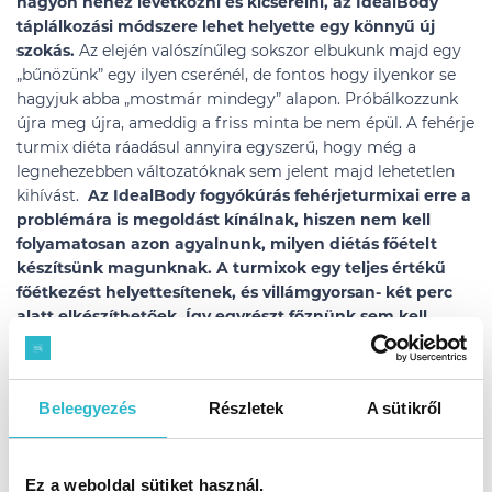
nagyon nehéz levetkőzni és kicserélni, az IdealBody
táplálkozási módszere lehet helyette egy könnyű új
szokás.
Az elején valószínűleg sokszor elbukunk majd egy
„bűnözünk” egy ilyen cserénél, de fontos hogy ilyenkor se
hagyjuk abba „mostmár mindegy” alapon. Próbálkozzunk
újra meg újra, ameddig a friss minta be nem épül. A fehérje
turmix diéta ráadásul annyira egyszerű, hogy még a
legnehezebben változatóknak sem jelent majd lehetetlen
kihívást.
Az IdealBody fogyókúrás fehérjeturmixai erre a
problémára is megoldást kínálnak, hiszen nem kell
folyamatosan azon agyalnunk, milyen diétás főételt
készítsünk magunknak. A turmixok egy teljes értékű
főétkezést helyettesítenek, és villámgyorsan- két perc
alatt elkészíthetőek. Így egyrészt főznünk sem kell,
másrészt bárhova kényelmesen magunkkal vihetjük
őket.
Beleegyezés
Részletek
A sütikről
Ez a weboldal sütiket használ.