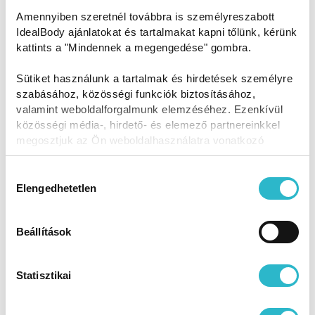
Amennyiben szeretnél továbbra is személyreszabott
IdealBody ajánlatokat és tartalmakat kapni tőlünk, kérünk
kattints a "Mindennek a megengedése" gombra.
Sütiket használunk a tartalmak és hirdetések személyre
szabásához, közösségi funkciók biztosításához,
valamint weboldalforgalmunk elemzéséhez. Ezenkívül
közösségi média-, hirdető- és elemező partnereinkkel
megosztjuk az Ön weboldalhasználatra vonatkozó
adatait, akik kombinálhatják az adatokat más olyan
adatokkal, amelyeket Ön adott meg számukra vagy az
Hozzájárulás
Ön által használt más szolgáltatásokból gyűjtöttek.
Elengedhetetlen
kiválasztása
Beállítások
Az életmód, mint a túlsúly oka
Statisztikai
A legtöbb esetben azonban az életmód a leggyakoribb
oka a súlygyarapodásnak, mind a férfiak, mind a nők