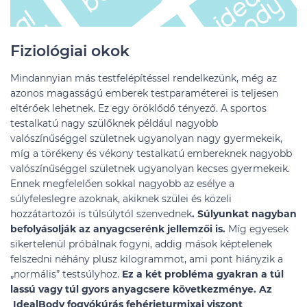
Fiziológiai okok
Mindannyian más testfelépítéssel rendelkezünk, még az
azonos magasságú emberek testparaméterei is teljesen
eltérőek lehetnek. Ez egy öröklődő tényező. A sportos
testalkatú nagy szülőknek például nagyobb
valószínűséggel születnek ugyanolyan nagy gyermekeik,
míg a törékeny és vékony testalkatú embereknek nagyobb
valószínűséggel születnek ugyanolyan kecses gyermekeik.
Ennek megfelelően sokkal nagyobb az esélye a
súlyfeleslegre azoknak, akiknek szülei és közeli
hozzátartozói is túlsúlytól szenvednek
. Súlyunkat nagyban
befolyásolják az anyagcserénk jellemzői is.
Míg egyesek
sikertelenül próbálnak fogyni, addig mások képtelenek
felszedni néhány plusz kilogrammot, ami pont hiányzik a
„normális” testsúlyhoz.
Ez a két probléma gyakran a túl
lassú vagy túl gyors anyagcsere következménye. Az
IdealBody fogyókúrás fehérjeturmixai viszont