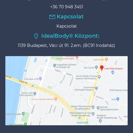
+36 70 948 3451
Kapcsolat
Kapcsolat
IdealBody® Központ:
1139 Budapest, Váci út 91. 2.em. (BC91 Irodaház)