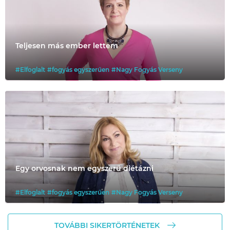
Teljesen más ember lettem
#Elfoglalt
#fogyás egyszerűen
#Nagy Fogyás Verseny
Egy orvosnak nem egyszerű diétázni
#Elfoglalt
#fogyás egyszerűen
#Nagy Fogyás Verseny
TOVÁBBI SIKERTÖRTÉNETEK