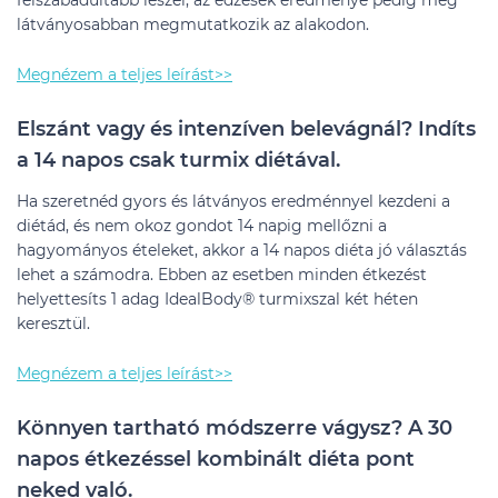
felszabadultabb leszel, az edzések eredménye pedig még
látványosabban megmutatkozik az alakodon.
Megnézem a teljes leírást>>
Elszánt vagy és intenzíven belevágnál? Indíts
a 14 napos csak turmix diétával.
Ha szeretnéd gyors és látványos eredménnyel kezdeni a
diétád, és nem okoz gondot 14 napig mellőzni a
hagyományos ételeket, akkor a 14 napos diéta jó választás
lehet a számodra. Ebben az esetben minden étkezést
helyettesíts 1 adag IdealBody® turmixszal két héten
keresztül.
Megnézem a teljes leírást>>
Könnyen tartható módszerre vágysz? A 30
napos étkezéssel kombinált diéta pont
neked való.