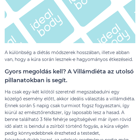
A különbség a diétás módszerek hosszában, illetve abban
van, hogy a kúra során lesznek-e hagyományos étkezéseid.
Gyors megoldás kell? A Villámdiéta az utolsó
pillanatokban is segít.
Ha csak egy-két kilótól szeretnél megszabadulni egy
közelgő esemény előtt, akkor ideális választás a villámdiéta.
Ennek során 5 napig csak turmixot fogsz fogyasztani, így
kiürül az emésztőrendszer, így laposabb lesz a hasad. A
benne található 3 féle fehérje segítségével már ilyen rövid
idő alatt is beindul a zsírból történő fogyás, a kúra végén
pedig könnyedebbnek érezheted a testedet,