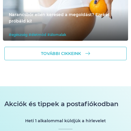
Narancsbőr ellen keresed a megoldást? Ezeket
próbáld ki!
#egészség
#életmód
#álomalak
TOVÁBBI CIKKEINK
Akciók és tippek a postafiókodban
Heti 1 alkalommal küldjük a hírlevelet