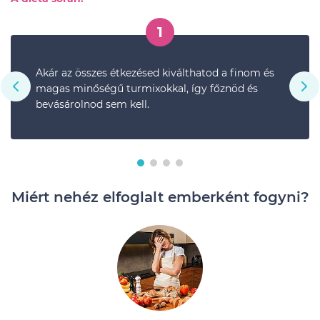
1
Akár az összes étkezésed kiválthatod a finom és
magas minőségű turmixokkal, így főznöd és
bevásárolnod sem kell.
Miért nehéz elfoglalt emberként fogyni?