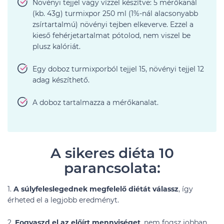
Növényi tejjel vagy vízzel készítve: 5 mérőkanál
(kb. 43g) turmixpor 250 ml (1%-nál alacsonyabb
zsírtartalmú) növényi tejben elkeverve. Ezzel a
kieső
fehérjetartalmat pótolod, nem viszel be
plusz kalóriát.
Egy doboz turmixporból tejjel 15, növényi tejjel 12
adag készíthető.
A doboz tartalmazza a mérőkanalat.
A sikeres diéta 10
parancsolata:
1.
A
súlyfeleslegednek megfelelő diétát válassz
, így
érheted el a legjobb eredményt.
2.
Fogyaszd el az előírt mennyiséget
, nem fogsz jobban