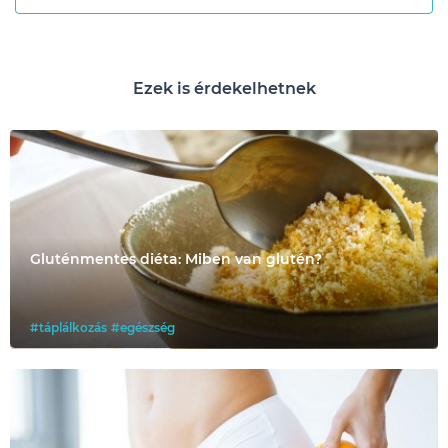
Ezek is érdekelhetnek
Gluténmentes diéta: Miben van glutén?
#táplálkozás
#egészség