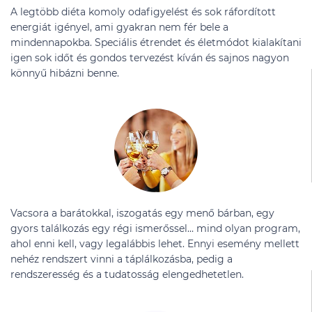
A legtöbb diéta komoly odafigyelést és sok ráfordított
energiát igényel, ami gyakran nem fér bele a
mindennapokba. Speciális étrendet és életmódot kialakítani
igen sok időt és gondos tervezést kíván és sajnos nagyon
könnyű hibázni benne.
Vacsora a barátokkal, iszogatás egy menő bárban, egy
gyors találkozás egy régi ismerőssel… mind olyan program,
ahol enni kell, vagy legalábbis lehet. Ennyi esemény mellett
nehéz rendszert vinni a táplálkozásba, pedig a
rendszeresség és a tudatosság elengedhetetlen.