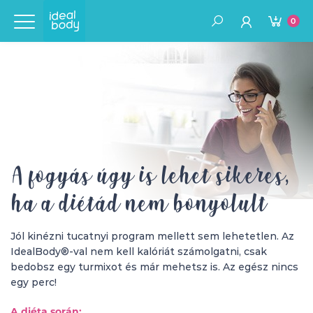
0
A fogyás úgy is lehet sikeres,
ha a diétád nem bonyolult
Jól kinézni tucatnyi program mellett sem lehetetlen. Az
IdealBody®-val nem kell kalóriát számolgatni, csak
bedobsz egy turmixot és már mehetsz is. Az egész nincs
egy perc!
A diéta során: