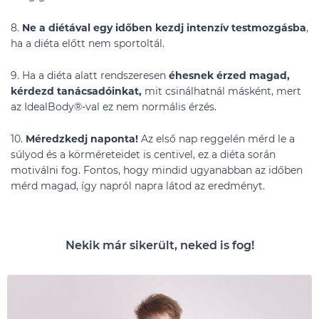
8.
Ne a diétával egy időben kezdj intenzív testmozgásba
,
ha a diéta előtt nem sportoltál.
9. Ha a diéta alatt rendszeresen
éhesnek érzed magad,
kérdezd tanácsadóinkat,
mit csinálhatnál másként, mert
az IdealBody®-val ez nem normális érzés.
10.
Méredzkedj naponta!
Az első nap reggelén mérd le a
súlyod és a körméreteidet is centivel, ez a diéta során
motiválni fog. Fontos, hogy mindid ugyanabban az időben
mérd magad, így napról napra látod az eredményt.
Nekik már sikerült, neked is fog!