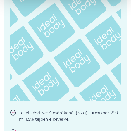
Tejjel készítve: 4 mérőkanál (35 g) turmixpor 250
ml 1,5% tejben elkeverve.