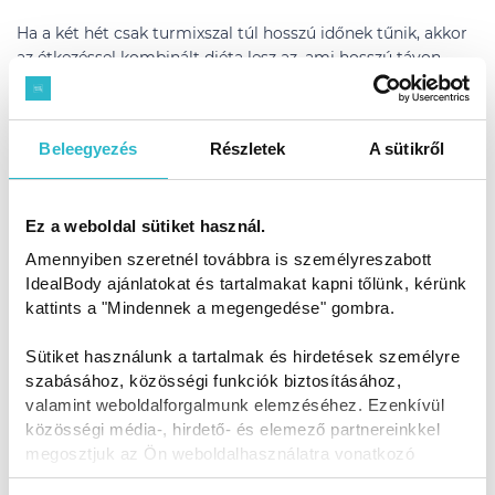
Ha a két hét csak turmixszal túl hosszú időnek tűnik, akkor
az étkezéssel kombinált diéta lesz az, ami hosszú távon
biztosítani fogja neked a sikeres fogyást. A diéta három,
egyre könnyebben tartható szakaszból áll, és az első három
nap után már ebédelhetsz szilárd, diétás ebédet.
Beleegyezés
Részletek
A sütikről
Megnézem a teljes leírást>>
Ez a weboldal sütiket használ.
Bármelyik módszert válaszd is, az közös bennük, hogy a
magasságodtól függően 3, 4 vagy 5 étkezést fogsz
Amennyiben szeretnél továbbra is személyreszabott
fogyasztani az alábbiak szerint:
IdealBody ajánlatokat és tartalmakat kapni tőlünk, kérünk
kattints a "Mindennek a megengedése" gombra.
Sütiket használunk a tartalmak és hirdetések személyre
szabásához, közösségi funkciók biztosításához,
valamint weboldalforgalmunk elemzéséhez. Ezenkívül
közösségi média-, hirdető- és elemező partnereinkkel
megosztjuk az Ön weboldalhasználatra vonatkozó
adatait, akik kombinálhatják az adatokat más olyan