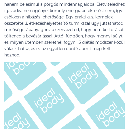
hanem belesimul a pörgős mindennapjaidba. Életviteledhez
igazodva nem igényel komoly energiabefektetést sem, így
csökken a hibázás lehetősége. Egy praktikus, komplex
összetételű, étkezéshelyettesítő turmixszal úgy juttathatod
minőségi tápanyaghoz a szervezeted, hogy nem kell órákat
töltened a bevásárlással. Attól függően, hogy mennyi súlyt
és milyen ütemben szeretnél fogyni, 3 diétás módszer közül
választhatsz, és ez az egyetlen döntés, amit meg kell
hoznod.