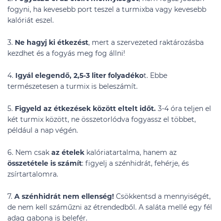
fogyni, ha kevesebb port teszel a turmixba vagy kevesebb
kalóriát eszel.
3.
Ne hagyj ki étkezést
, mert a szervezeted raktározásba
kezdhet és a fogyás meg fog állni!
4.
Igyál elegendő, 2,5-3 liter folyadéko
t. Ebbe
természetesen a turmix is beleszámít.
5.
Figyeld az étkezések között eltelt időt.
3-4 óra teljen el
két turmix között, ne összetorlódva fogyassz el többet,
például a nap végén.
6. Nem csak
az ételek
kalóriatartalma, hanem az
összetétele is számít
: figyelj a szénhidrát, fehérje, és
zsírtartalomra.
7.
A szénhidrát nem ellenség!
Csökkentsd a mennyiségét,
de nem kell száműzni az étrendedből. A saláta mellé egy fél
adag gabona is belefér.