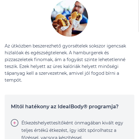
Az útközben beszerezhető gyorsételek sokszor igencsak
hizlalóak és egészségtelenek. A hamburgerek és
pizzaszeletek finomak, ám a fogyást szinte lehetetlenné
teszik. Ezek helyett az üres kalóriák helyett minőségi
tápanyag kell a szervezetnek, amivel jól fogod bírni a
tempót.
Mitől hatékony az IdealBody® programja?
Étkezéshelyettesítőként önmagában kivált egy
teljes értékű étkezést, így időt spórolhatsz a
főzéssel, vacsora készítéssel.