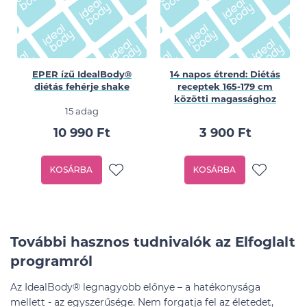
EPER ízű IdealBody®
14 napos étrend: Diétás
diétás fehérje shake
receptek 165-179 cm
közötti magassághoz
15 adag
10 990 Ft
3 900 Ft
KOSÁRBA
KOSÁRBA
További hasznos tudnivalók az Elfoglalt
programról
Az IdealBody® legnagyobb előnye – a hatékonysága
mellett - az egyszerűsége. Nem forgatja fel az életedet,