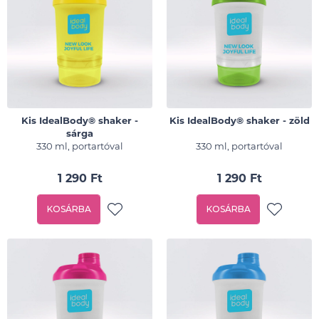
Kis IdealBody® shaker -
Kis IdealBody® shaker - zöld
sárga
330 ml, portartóval
330 ml, portartóval
1 290 Ft
1 290 Ft
KOSÁRBA
KOSÁRBA