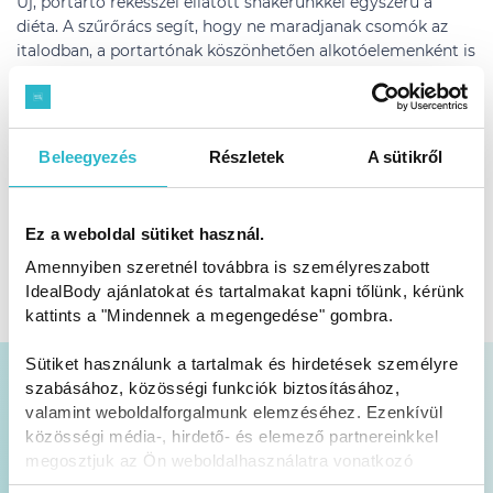
Új, portartó rekesszel ellátott shakerünkkel egyszerű a
diéta. A szűrőrács segít, hogy ne maradjanak csomók az
italodban, a portartónak köszönhetően alkotóelemenként is
magaddal viheted a turmixod, a shaker jól záró teteje pedig
lehetővé teszi, hogy útközben is diétázhass. Az alsó rekeszt
akár le is csavarhatod, így még kisebb helyet foglal.
Beleegyezés
Részletek
A sütikről
BPA- ás DEHP mentes anyagból készült.
Könnyű súlyú, így bárhová magaddal viheted.
Ez a weboldal sütiket használ.
Amennyiben szeretnél továbbra is személyreszabott
Mosogatógépben is tisztítható.
IdealBody ajánlatokat és tartalmakat kapni tőlünk, kérünk
kattints a "Mindennek a megengedése" gombra.
Sütiket használunk a tartalmak és hirdetések személyre
szabásához, közösségi funkciók biztosításához,
Akciók és tippek a postafiókodban
valamint weboldalforgalmunk elemzéséhez. Ezenkívül
közösségi média-, hirdető- és elemező partnereinkkel
megosztjuk az Ön weboldalhasználatra vonatkozó
Heti 1 alkalommal küldjük a hírlevelet
adatait, akik kombinálhatják az adatokat más olyan