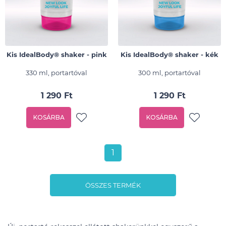
Kis IdealBody® shaker - pink
Kis IdealBody® shaker - kék
330 ml, portartóval
300 ml, portartóval
1 290 Ft
1 290 Ft
KOSÁRBA
KOSÁRBA
1
ÖSSZES TERMÉK