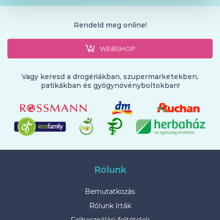
Rendeld meg online!
WEBSHOP
Vagy keresd a drogériákban, szupermarketekben,
patikákban és gyógynövényboltokban!
Rólunk
Bemutatkozás
Rólunk írták
Felhasználási feltételek