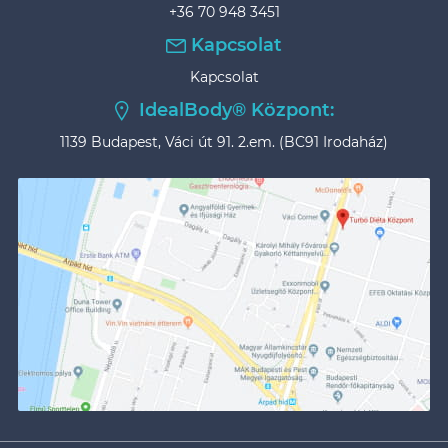
+36 70 948 3451
Kapcsolat
Kapcsolat
IdealBody® Központ:
1139 Budapest, Váci út 91. 2.em. (BC91 Irodaház)