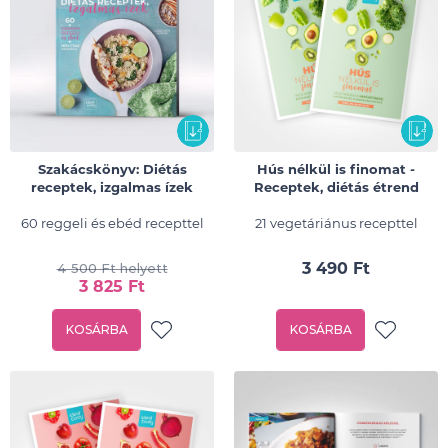
Szakácskönyv: Diétás
Hús nélkül is finomat -
receptek, izgalmas ízek
Receptek, diétás étrend
60 reggeli és ebéd recepttel
21 vegetáriánus recepttel
3 490 Ft
4 500 Ft helyett
3 825 Ft
KOSÁRBA
KOSÁRBA