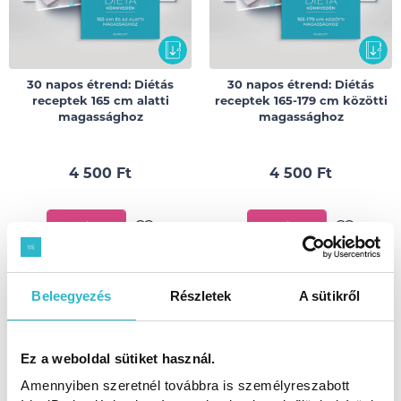
30 napos étrend: Diétás
30 napos étrend: Diétás
receptek 165 cm alatti
receptek 165-179 cm közötti
magassághoz
magassághoz
4 500 Ft
4 500 Ft
KOSÁRBA
KOSÁRBA
Beleegyezés
Részletek
A sütikről
Ez a weboldal sütiket használ.
Amennyiben szeretnél továbbra is személyreszabott