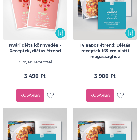
Nyári diéta könnyedén -
14 napos étrend: Diétás
Receptek, diétás étrend
receptek 165 cm alatti
magassághoz
21 nyári recepttel
3 490 Ft
3 900 Ft
KOSÁRBA
KOSÁRBA