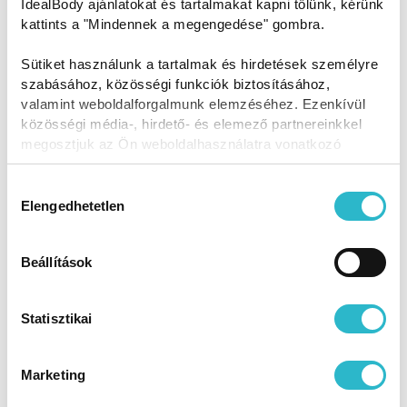
IdealBody ajánlatokat és tartalmakat kapni tőlünk, kérünk
kattints a "Mindennek a megengedése" gombra.
30 napos étrend: Diétás
Sütiket használunk a tartalmak és hirdetések személyre
receptek 180 cm feletti
szabásához, közösségi funkciók biztosításához,
magassághoz
valamint weboldalforgalmunk elemzéséhez. Ezenkívül
közösségi média-, hirdető- és elemező partnereinkkel
megosztjuk az Ön weboldalhasználatra vonatkozó
4 500 Ft
adatait, akik kombinálhatják az adatokat más olyan
adatokkal, amelyeket Ön adott meg számukra vagy az
Hozzájárulás
Ön által használt más szolgáltatásokból gyűjtöttek.
Elengedhetetlen
kiválasztása
KOSÁRBA
Beállítások
1
Statisztikai
ÖSSZES TERMÉK
Marketing
Könnyen elkészíthető fogyókúrás ételek
iránt hatalmas