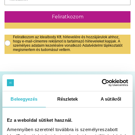
Feliratkozom
Feliratkozom az Idealbody Kft. hírlevelére és hozzájárulok ahhoz,
hogy e-mail-címemre reklámot is tartalmazó hírleveleket kapjak. A
személyes adataim kezelésére vonatkozó Adatvédelmi tájékoztatót
megismertem és tudomásul vettem.
Akciók és tippek a postafiókodban
Beleegyezés
Részletek
A sütikről
Heti 1 alkalommal küldjük a hírlevelet
Ez a weboldal sütiket használ.
Hasznos blog cikkeket, tartalmakat találsz
Amennyiben szeretnél továbbra is személyreszabott
benne