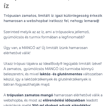
íz
Trópusian zamatos, limitált íz: igazi különlegesség érkezik
hamarosan a webshopba! Iratkozz fel, nehogy lemaradj!
Szerinted melyik az az íz, ami a trópusokra jellemző,
gyümölcsös és turmix formában a legfinomabb?
Úgy van, a MANGÓ az! Új limitált ízünk hamarosan
elérhetővé válik!
Utazz trópusi tájakra az IdealBody® legújabb limitált ízével!
A zamatos, gyümölcsös MANGÓ ízű turmixba könnyű
beleszeretni, és mivel
laktóz- és gluténmentes
változatban
készül, így a laktózérzékenyek és gluténérzékenyek is
bátran fogyaszthatják majd.
A
trópusian zamatos mangó
hamarosan elérhetővé válik a
webshopba, és most az
előrendelési időszakban
leadott
vásárlások mellé
300 ml shakert adunk ajándékba
!