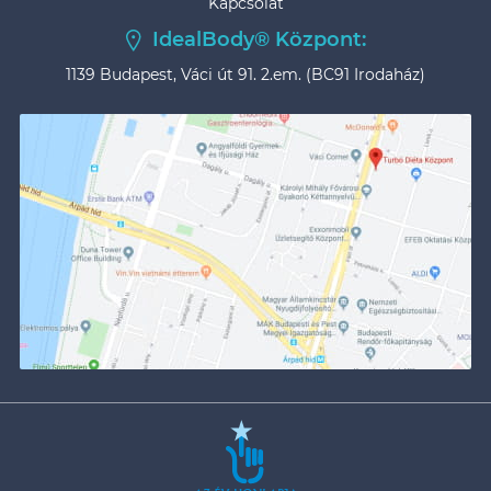
Kapcsolat
IdealBody® Központ:
1139 Budapest, Váci út 91. 2.em. (BC91 Irodaház)