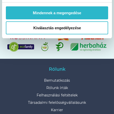
WEBSHOP
Mindennek a megengedése
Vagy keresd a drogériákban, szupermarketekben,
patikákban és gyógynövényboltokban!
Kiválasztás engedélyezése
Rólunk
Bemutatkozás
Rólunk írták
Felhasználási feltételek
Társadalmi felelősségvállalásunk
Karrier