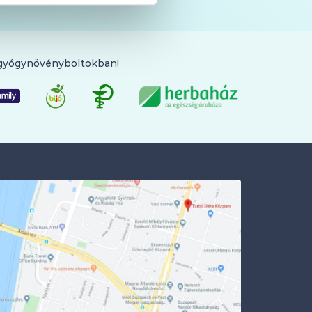
 gyógynövényboltokban!