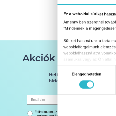
Ez a weboldal sütiket haszná
Amennyiben szeretnél továbbr
"Mindennek a megengedése"
Sütiket használunk a tartal
weboldalforgalmunk elemzésé
weboldalhasználatra vonatko
Akciók és tippek a
számukra vagy az Ön által ha
Hozzájárulás
Elengedhetetlen
kiválasztása
Heti 1 alkalommal küldjük a
hírlevelet
Feliratkozom az Idealbody Kft. hírlevelére és hozzájárul
megismertem és tudomásul vettem.