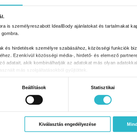
l.
a is személyreszabott IdealBody ajánlatokat és tartalmakat kapn
 gombra.
mak és hirdetések személyre szabásához, közösségi funkciók biz
hez. Ezenkívül közösségi média-, hirdető- és elemező partner
zó adatait, akik kombinálhatják az adatokat más olyan adatokka
 postafiókodban
sznált más szolgáltatásokból gyűjtöttek.
Beállítások
Statisztikai
Hasznos blog cikkeket, tartalmakat találsz
benne
Kiválasztás engedélyezése
Min
ok ahhoz, hogy e-mail-címemre reklámot is tartalmazó hírleveleket kapjak. A szemé