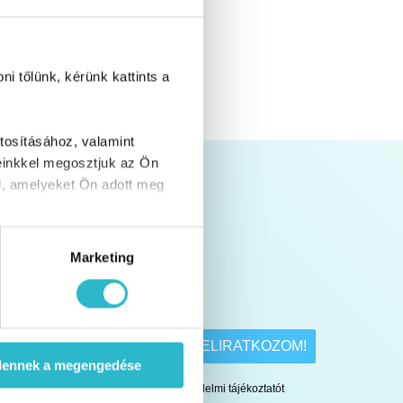
i tőlünk, kérünk kattints a
tosításához, valamint
einkkel megosztjuk az Ön
l, amelyeket Ön adott meg
Marketing
Legfrissebb akcióinkról is
értesítünk
FELIRATKOZOM!
dennek a megengedése
lyes adataim kezelésére vonatkozó Adatvédelmi tájékoztatót