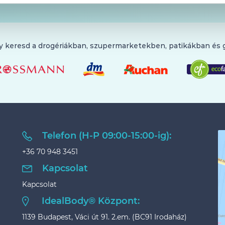
y keresd a drogériákban, szupermarketekben, patikákban és
Telefon (H-P 09:00-15:00-ig):
+36 70 948 3451
Kapcsolat
Kapcsolat
IdealBody® Központ:
1139 Budapest, Váci út 91. 2.em. (BC91 Irodaház)