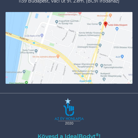
1139 Budapest, Váci út 91. 2.em. (BC91 Irodaház)
®
Kövesd a IdealBodyt
!