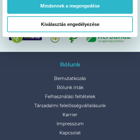
Vagy keresd a drogériákban, szupermarketekben,
Mindennek a megengedése
patikákban és gyógynövényboltokban!
Kiválasztás engedélyezése
Rólunk
Bemutatkozás
Rólunk írták
Felhasználási feltételek
Társadalmi felelősségvállalásunk
Karrier
Impresszum
Kapcsolat