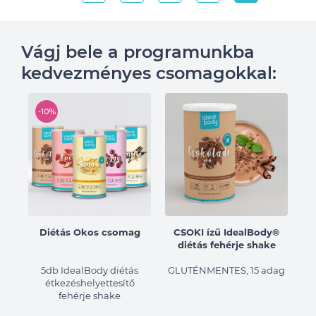
Vágj bele a programunkba
kedvezményes csomagokkal:
-10%
ű
Diétás Okos csomag
CSOKI ízű IdealBody®
diétás fehérje shake
dag
5db IdealBody diétás
GLUTÉNMENTES, 15 adag
étkezéshelyettesítő
fehérje shake