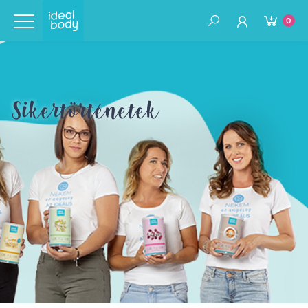
0
Sikertörténetek