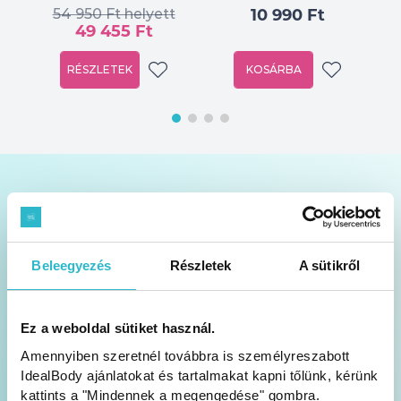
54 950 Ft helyett
10 990 Ft
49 455 Ft
RÉSZLETEK
KOSÁRBA
Akciók és tippek a postafiókodban
Heti 1 alkalommal küldjük a hírlevelet
Beleegyezés
Részletek
A sütikről
Hasznos blog cikkeket, tartalmakat találsz
Ez a weboldal sütiket használ.
benne
Amennyiben szeretnél továbbra is személyreszabott
IdealBody ajánlatokat és tartalmakat kapni tőlünk, kérünk
Legfrissebb akcióinkról is értesítünk
kattints a "Mindennek a megengedése" gombra.