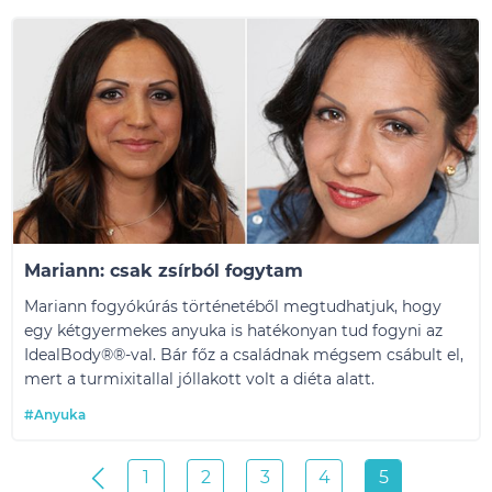
Mariann: csak zsírból fogytam
Mariann fogyókúrás történetéből megtudhatjuk, hogy
egy kétgyermekes anyuka is hatékonyan tud fogyni az
IdealBody®
®
-val. Bár főz a családnak mégsem csábult el,
mert a turmixitallal jóllakott volt a diéta alatt.
#Anyuka
1
2
3
4
5