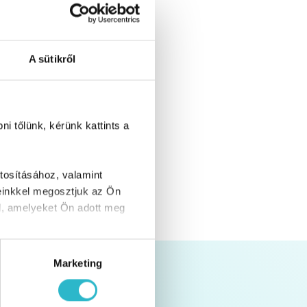
A sütikről
i tőlünk, kérünk kattints a
tosításához, valamint
einkkel megosztjuk az Ön
l, amelyeket Ön adott meg
Marketing