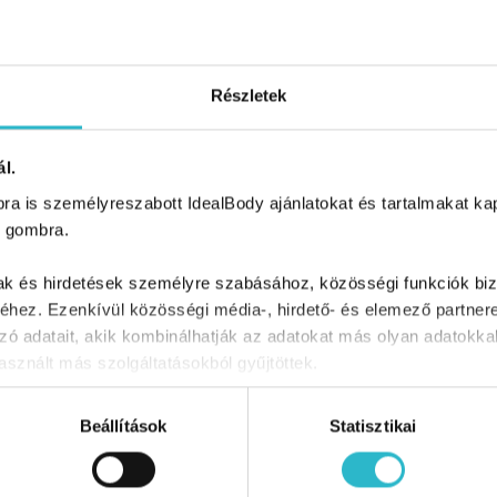
Részletek
l.
a is személyreszabott IdealBody ajánlatokat és tartalmakat kapn
 gombra.
mak és hirdetések személyre szabásához, közösségi funkciók biz
hez. Ezenkívül közösségi média-, hirdető- és elemező partner
zó adatait, akik kombinálhatják az adatokat más olyan adatokka
sznált más szolgáltatásokból gyűjtöttek.
Beállítások
Statisztikai
 postafiókodban