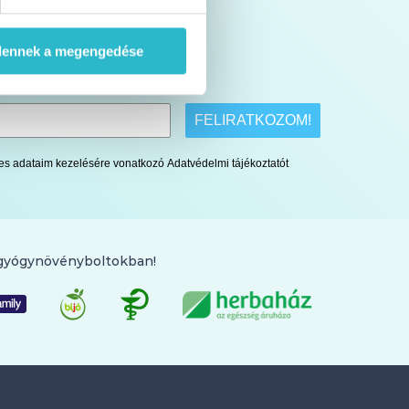
Legfrissebb akcióinkról is
dennek a megengedése
értesítünk
FELIRATKOZOM!
lyes adataim kezelésére vonatkozó Adatvédelmi tájékoztatót
 gyógynövényboltokban!