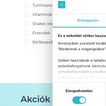
Turmixporok
Vitaminok
Beleegyezés
Shaker, kiegészítők
Étrendek
Ez a weboldal sütiket haszná
Bőrfeszesítés
Amennyiben szeretnél továbbr
"Mindennek a megengedése"
Sütiket használunk a tartal
weboldalforgalmunk elemzésé
weboldalhasználatra vonatko
számukra vagy az Ön által ha
Hozzájárulás
Elengedhetetlen
kiválasztása
Akciók és tippek a