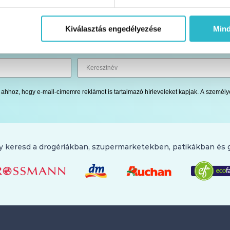
Hasznos blog cikkeket, tartalmakat találsz
Kiválasztás engedélyezése
Min
benne
ok ahhoz, hogy e-mail-címemre reklámot is tartalmazó hírleveleket kapjak. A szemé
y keresd a drogériákban, szupermarketekben, patikákban és