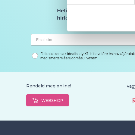
Heti 1 alkalommal küldjük a
hírlevelet
Feliratkozom az Idealbody Kft. hírlevelére és hozzájárul
megismertem és tudomásul vettem.
Rendeld meg online!
Vag
WEBSHOP