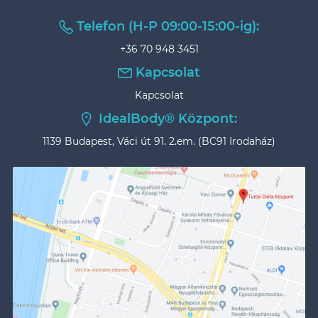
Telefon (H-P 09:00-15:00-ig):
+36 70 948 3451
Kapcsolat
Kapcsolat
IdealBody® Központ:
1139 Budapest, Váci út 91. 2.em. (BC91 Irodaház)