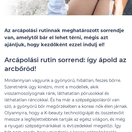
Az arcápolási rutinnak meghatározott sorrendje
van, amelytől bár el lehet térni, mégis azt
ajánljuk, hogy kezdőként ezzel indulj el!
Arcápolási rutin sorrend: így ápold az
arcbőröd!
Mindannyian vágyunk a gyönyörű, hibátlan, feszes bőrre.
Szeretnénk úgy kinézni, mint a modellek, akik
visszamosolyognak ránk, láthatatlan pórusokkal és
láthatatlan ráncokkal. És ha már a szépségápolásról van
szó, a gyönyörű bőr megőrzésében a koreai nők élen járnak.
Olyannyira, hogy a K-beauty technológiáját és összetevőit
messze a legfejlettebbnek tartják az egész világon, és még
a nyugati szépségmárkákat is évtizedekkel megelőzi. Így