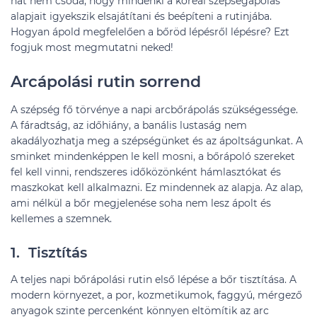
hát nem csoda, hogy mindenki a koreai szépségápolás
alapjait igyekszik elsajátítani és beépíteni a rutinjába.
Hogyan ápold megfelelően a bőröd lépésről lépésre? Ezt
fogjuk most megmutatni neked!
Arcápolási rutin sorrend
A szépség fő törvénye a napi arcbőrápolás szükségessége.
A fáradtság, az időhiány, a banális lustaság nem
akadályozhatja meg a szépségünket és az ápoltságunkat. A
sminket mindenképpen le kell mosni, a bőrápoló szereket
fel kell vinni, rendszeres időközönként hámlasztókat és
maszkokat kell alkalmazni. Ez mindennek az alapja. Az alap,
ami nélkül a bőr megjelenése soha nem lesz ápolt és
kellemes a szemnek.
1. Tisztítás
A teljes napi bőrápolási rutin első lépése a bőr tisztítása. A
modern környezet, a por, kozmetikumok, faggyú, mérgező
anyagok szinte percenként könnyen eltömítik az arc