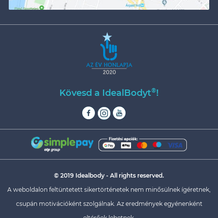
®
Kövesd a IdealBodyt
!
© 2019 Idealbody - All rights reserved.
A weboldalon feltüntetett sikertörténetek nem minősülnek ígéretnek,
csupán motivációként szolgálnak. Az eredmények egyénenként
eltérőek lehetnek.