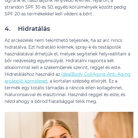
ugrunk le, használjunk fényvédő krémet. Nyáron, a
strandon SPF 30 és 50, egyéb körülmények között pedig
SPF 20-as termékekkel kell védeni a bőrt .
4. Hidratálás
Az arckezelés nem tekinthető teljesnek, ha az arc nincs
hidratálva. Ezt hidratáló krémek, spray-k és testápolók
használatával érhetjük el, melyek segítenek helyreállítani a
bőr nedvesség egyensúlyát. Hidratálni naponta két
alkalommal kell a szakemberek szerint, reggel és este.
Hidratáláshoz használd az
IdealBody CollAging Anti-Aging
arcápoló komplexet
, a kortalan szépség elixírjét. Ez a
termék egy totális támadás a ráncok ellen kollagénnel,
hialuronsavval és elasztinnal. Használd reggel és este, és
nézd ahogy a bőröd fiatalsággal telik meg.