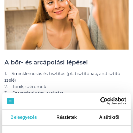
A bőr- és arcápolási lépései
1. Sminklemosás és tisztítás (pl.: tisztítóhab, arctisztító
zselé)
2. Tonik, szérumok
3. Szemránckrém, arckrém
Napi arcápolási rutin
Beleegyezés
Részletek
A sütikről
1. Arclemosó
2. Hámlasztás
3. Toner