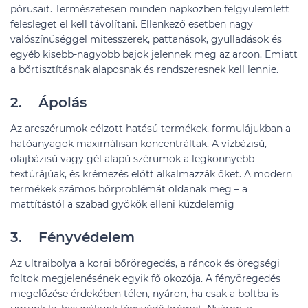
pórusait. Természetesen minden napközben felgyülemlett
felesleget el kell távolítani. Ellenkező esetben nagy
valószínűséggel mitesszerek, pattanások, gyulladások és
egyéb kisebb-nagyobb bajok jelennek meg az arcon. Emiatt
a bőrtisztításnak alaposnak és rendszeresnek kell lennie.
2. Ápolás
Az arcszérumok célzott hatású termékek, formulájukban a
hatóanyagok maximálisan koncentráltak. A vízbázisú,
olajbázisú vagy gél alapú szérumok a legkönnyebb
textúrájúak, és krémezés előtt alkalmazzák őket. A modern
termékek számos bőrproblémát oldanak meg – a
mattítástól a szabad gyökök elleni küzdelemig
3. Fényvédelem
Az ultraibolya a korai bőröregedés, a ráncok és öregségi
foltok megjelenésének egyik fő okozója. A fényöregedés
megelőzése érdekében télen, nyáron, ha csak a boltba is