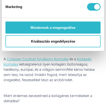
A kortalan szépség elérése érdekében
Marketing
táplálékkiegészítőket is érdemes fogyasztani, például
kollagént. A jobb felszívódás érdekében mindezt
érdemes folyékony formába bevinni a szervezetünkbe.
Mindennek a megengedése
A legfontosabb tehát bőrápolási a rutin kialakítása és annak
napi szintű betartása, lehetőleg minőségi termékekkel
Kiválasztás engedélyezése
használata. Ha pedig belsőleg szeretnéd pótolni a kollagén
raktárakat, akkor fogyaszd az IdealBody® kollagénünket.
A
Collagen Cocktail folyékony Komplex
és a
Kollagén
Komplex
kétségtelenül ilyen kollagén: biztonságos,
hatékony, európai, és a világon semmiféle káros hatása
sem lesz, ha iszod. Imádni fogod, mert lelassítja az
öregedést, feszesebbé teszi az arcbőrödet.
Miért érdemes bevezetned a kollagénes termékeket a
diétádba?