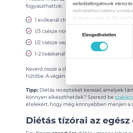
weboldalforgalmunk elemzésé
fogyaszthattok:
weboldalhasználatra vonatko
számukra vagy az Ön által ha
1 evőkanál chia mag,
Hozzájárulás
1/3 csésze növényi alapú tej,
Elengedhetetlen
kiválasztása
1/2 csésze vegyes bogyósgyümölcs,
1-2 teáskanál édesítőszer, például juhars
Keverd össze a chia magot és a tejet egy kis 
hűtőbe. A végén add hozzá az édesítőszert, 
Tipp:
Diétás recepteket keresel, amelyek tám
könnyen elkészíthetőek? Szerezd be
szakác
ételekért, hogy még könnyebben menjen a d
Diétás tízórai az egés