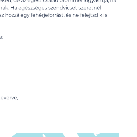
ked, de az egész család örömmel fogyasztja, ha
ak. Ha egészséges szendvicset szeretnél
sz hozzá egy fehérjeforrást, és ne felejtsd ki a
a:
keverve,