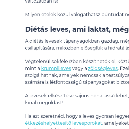
változatban is!
Milyen ételek közül válogathatsz bűntudat né
Diétás leves, ami laktat, mé
A diétás levesek tápanyagokban gazdag, mégi
csillapítására, miközben elősegítik a hidratálás
Végtelenül sokféle ízben készíthetők el, kö
mint a
krumplileves
vagy a
zöldségleves
. Ez
szolgálhatnak, amelyek nemcsak a testsúly
számára is létfontosságú tápanyagokat biztos
A levesek elkészítése sajnos néha lassú lehet
kínál megoldást!
Ha azt szeretnéd, hogy a leves gyorsan legyen 
étkezéshelyettesítő levesporokat
, amelyeket