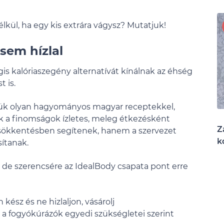
lkül, ha egy kis extrára vágysz? Mutatjuk!
gsem hízlal
s kalóriaszegény alternatívát kínálnak az éhség
t is.
ztük olyan hagyományos magyar receptekkel,
ek a finomságok ízletes, meleg étkezésként
Z
csökkentésben segítenek, hanem a szervezet
k
ítanak.
, de szerencsére az IdealBody csapata pont erre
kész és ne hizlaljon, vásárolj
 a fogyókúrázók egyedi szükségletei szerint