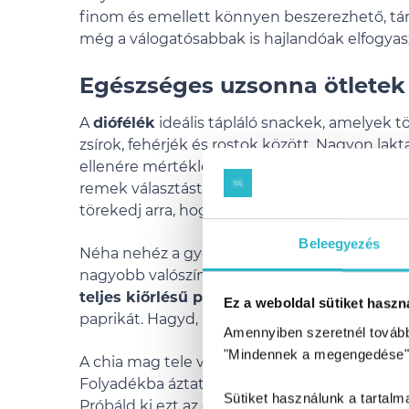
finom és emellett könnyen beszerezhető, táro
még a válogatósabbak is hajlandóak elfogyasz
Egészséges uzsonna ötletek
A
diófélék
ideális tápláló snackek, amelyek t
zsírok, fehérjék és rostok között. Nagyon lak
ellenére mértékletes fogyasztásuk segíthet 
remek választást jelentenek a munkahelyre, is
törekedj arra, hogy a 1/4 csészényi mennyiség
Beleegyezés
Néha nehéz a gyerekeket rávenni arra, hogy 
nagyobb valószínűséggel kóstolják meg az eg
teljes kiőrlésű pitába
, majd szeletelj fel ny
Ez a weboldal sütiket haszná
paprikát. Hagyd, hogy a gyerkőcök válasszana
Amennyiben szeretnél továbbr
"Mindennek a megengedése"
A chia mag tele van rostokkal, omega-3 zsírs
Folyadékba áztatva kocsonyás állagot vesz fe
Sütiket használunk a tartal
Próbáld ki ezt az egyszerű receptet egészség