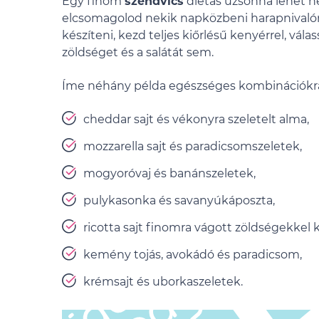
Egy finom
szendvics
diétás uzsonna lehet ne
elcsomagolod nekik napközbeni harapnivalón
készíteni, kezd teljes kiőrlésű kenyérrel, válas
zöldséget és a salátát sem.
Íme néhány példa egészséges kombinációkr
cheddar sajt és vékonyra szeletelt alma,
mozzarella sajt és paradicsomszeletek,
mogyoróvaj és banánszeletek,
pulykasonka és savanyúkáposzta,
ricotta sajt finomra vágott zöldségekkel 
kemény tojás, avokádó és paradicsom,
krémsajt és uborkaszeletek.