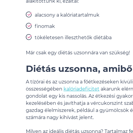
alakítottunk ki, ezáltal:
alacsony a kalóriatartalmuk
finomak
tökéletesen illeszthetők diétába
Már csak egy diétás uzsonnára van szükség!
Diétás uzsonna, amibő
A tízórai és az uzsonna a főétkezéseken kívüli 
összességében
kalóriadeficitet
akarunk elérn
gondolat egy kis nassolás. Az étkezési gyako
kezelésében és javíthatja a vércukorszint sz
gazdag élelmiszerek, például a gyümölcsök é
számára nagy kihívást jelent.
Milyen az ideális diétás uzsonna? Tartalmaz f