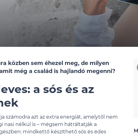
kúra közben sem éhezel meg, de milyen
, amit még a család is hajlandó megenni?
eves: a sós és az
nek
dja számodra azt az extra energiát, amelytől nem
gi nasi nélkül is – mégsem hátráltatják a
M
egészben: mindkettő készíthető sós és édes