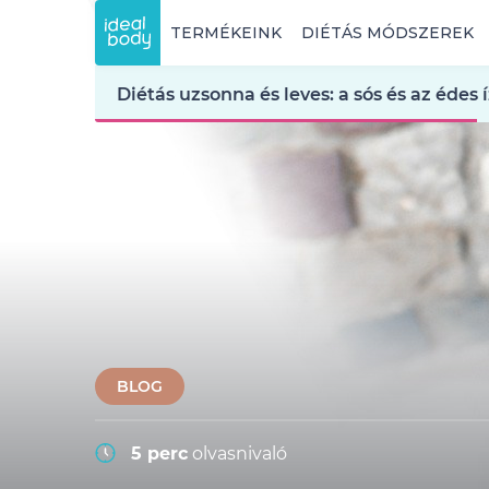
TERMÉKEINK
DIÉTÁS MÓDSZEREK
Diétás uzsonna és leves: a sós és az édes
BLOG
5 perc
olvasnivaló