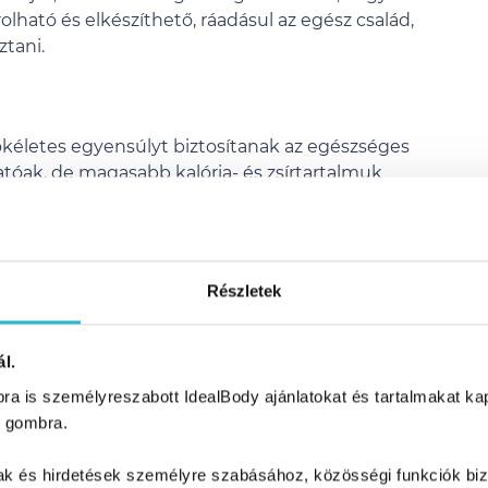
lható és elkészíthető, ráadásul az egész család,
tani.
ökéletes egyensúlyt biztosítanak az egészséges
tatóak, de magasabb kalória- és zsírtartalmuk
a fogyásban. Mivel nem igényelnek hűtést,
kolába, utazáshoz. Figyelj az adagokra, és
et ne lépd túl.
Részletek
zöldséget egyenek, de egy kis játékkal ötvözve
észséges falatokat. Kenj egy kis
humusz
t egy
ers zöldségeket, például sárgarépát, uborkát és
l.
k zöldséget, és töltsék meg a pitát.
a is személyreszabott IdealBody ajánlatokat és tartalmakat kapn
 gombra.
avakkal és növényi eredetű fehérjékkel.
l, így kiválóan alkalmas pudingok alapanyagául.
mak és hirdetések személyre szabásához, közösségi funkciók biz
es nasiként, amelyet otthon vagy út közben is