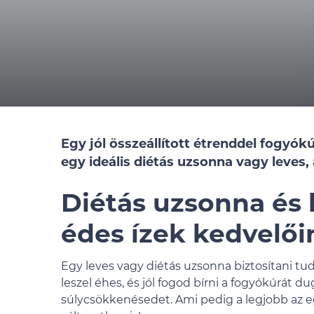
Egy jól összeállított étrenddel fogyó
egy ideális diétás uzsonna vagy leves
Diétás uzsonna és l
édes ízek kedvelői
Egy leves vagy diétás uzsonna biztosítani tu
leszel éhes, és jól fogod bírni a fogyókúrát du
súlycsökkenésedet. Ami pedig a legjobb az 