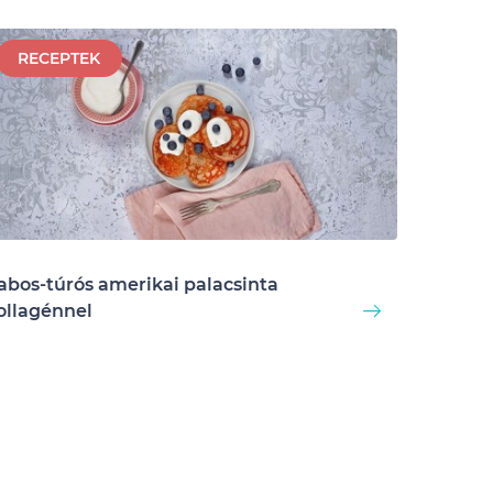
RECEPTEK
abos-túrós amerikai palacsinta
ollagénnel