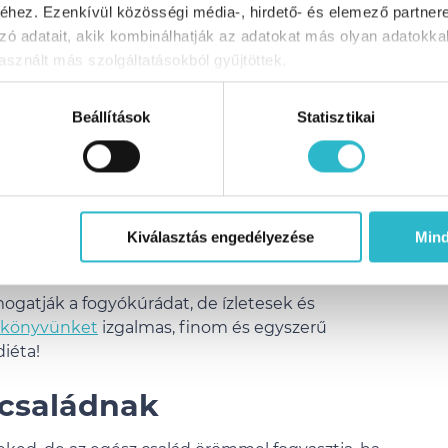
hez. Ezenkívül közösségi média-, hirdető- és elemező partner
zó adatait, akik kombinálhatják az adatokat más olyan adatokka
sznált más szolgáltatásokból gyűjtöttek.
Beállítások
Statisztikai
zirup vagy méz, ha szükséges.
tálban, majd fedd le, és legalább 30 percre tedd a
Kiválasztás engedélyezése
Min
majd a tetejére a bogyós gyümölcsöket.
ogatják a fogyókúrádat, de ízletesek és
skönyvünket
izgalmas, finom és egyszerű
iéta!
z családnak