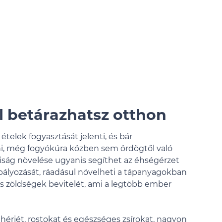
l betárazhatsz otthon
ételek fogyasztását jelenti, és bár
i, még fogyókúra közben sem ördögtől való
riság növelése ugyanis segíthet az éhségérzet
abályozását, ráadásul növelheti a tápanyagokban
s zöldségek bevitelét, ami a legtöbb ember
ehérjét, rostokat és egészséges zsírokat, nagyon