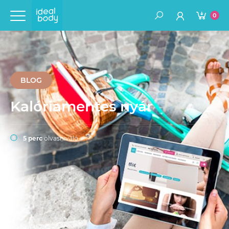
0
BLOG
Kalóriamentes nyár
5 perc
olvasnivaló