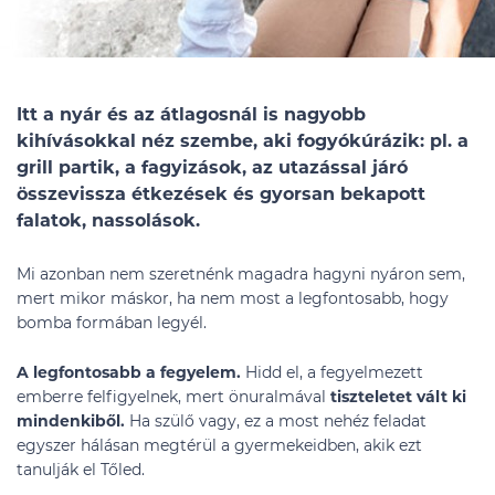
Itt a nyár és az átlagosnál is nagyobb
kihívásokkal néz szembe, aki fogyókúrázik: pl. a
grill partik, a fagyizások, az utazással járó
összevissza étkezések és gyorsan bekapott
falatok, nassolások.
Mi azonban nem szeretnénk magadra hagyni nyáron sem,
mert mikor máskor, ha nem most a legfontosabb, hogy
bomba formában legyél.
A legfontosabb a fegyelem.
Hidd el, a fegyelmezett
emberre felfigyelnek, mert önuralmával
tiszteletet vált ki
mindenkiből.
Ha szülő vagy, ez a most nehéz feladat
egyszer hálásan megtérül a gyermekeidben, akik ezt
tanulják el Tőled.