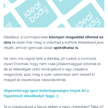
Ráadásul, a turmixporokat
könnyen magaddal viheted
az
útra
és ezzel már meg is oldottad a külföldi étkezéseid java
részét, amivel igencsak sokat
spórolhatsz is
.
Ha nem ma vágtál bele a diétába, jól tudod, a turmixok
olyan finomak, hogy nem csak jóllakottsággal töltenek el,
de az édességek utáni sóvárgásod is egy csapásra
megszűnik, azaz még a nyári szezonban sem teszed ki
magad az összevissza nassolásoknak.
Végezetül egy igazi különlegességre hívjuk fel a
figyelmed: IdealBody® fagyi. :)
Te is megkívánod a fagyit ebben a nagy melegben? Még jó!