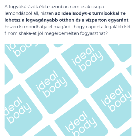
A fogyókúrázók élete azonban nem csak csupa
lemondásból áll, hiszen
az IdealBody®-s turmixokkal Te
lehetsz a legvagányabb otthon és a vízparton egyaránt
,
hiszen ki mondhatja el magáról, hogy naponta legalább két
finom shake-et jól megérdemelten fogyaszthat?