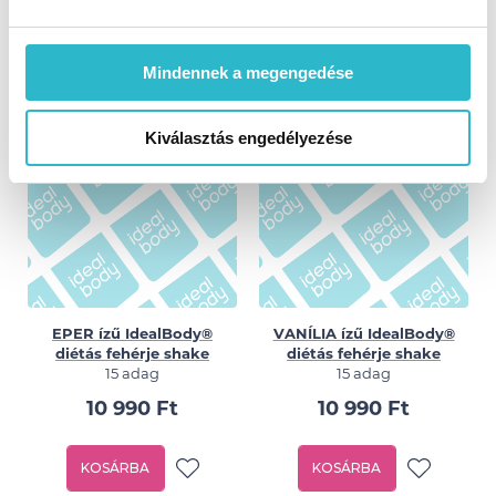
turmixporok
Mindennek a megengedése
Kiválasztás engedélyezése
EPER ízű IdealBody®
VANÍLIA ízű IdealBody®
diétás fehérje shake
diétás fehérje shake
15 adag
15 adag
10 990 Ft
10 990 Ft
KOSÁRBA
KOSÁRBA