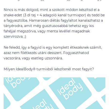
Nincs is más dolgod, mint a szokott módon készítsd el a
shake-edet (3 dl tej + 4 adagoló kanál turmixpor) és tedd be
a fagyasztóba. Hamarosan diétás fagylaltot kanalazhatsz a
tányérodra, amit még gusztusosabbá tehetsz egy kis
fahéjjal megszórva, vagy menta levéllel magadnak
szervírozva. ;)
Ne feledd, így a fagyid is egy komplett étkezésnek számít,
azaz nem főétkezés utáni desszert. Fogyaszthatod
vacsorára, vagy esetleg uzsonnára.
Milyen IdealBody® turmixból készítenél most fagyit?