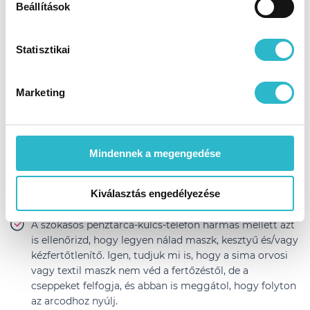
kifejlesztve, mely hozzájárul a sejtek oxidatív stresszel
Beállítások
szembeni védelméhez.
3 550 Ft
Statisztikai
KOSÁRBA
Marketing
Ha elmész otthonról
Mindennek a megengedése
Nulladik lépésként gondold át, hogy tényleg
szükséges-e elhagynod a lakást, és ha igen, akkor
Kiválasztás engedélyezése
öltözz át kinti ruhába.
A szokásos pénztárca-kulcs-telefon hármas mellett azt
is ellenőrizd, hogy legyen nálad maszk, kesztyű és/vagy
kézfertőtlenítő. Igen, tudjuk mi is, hogy a sima orvosi
vagy textil maszk nem véd a fertőzéstől, de a
cseppeket felfogja, és abban is meggátol, hogy folyton
az arcodhoz nyúlj.