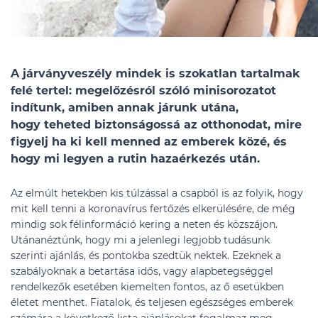
A járványveszély mindek is szokatlan tartalmak
felé tertel: megelőzésról szóló minisorozatot
indítunk, amiben annak járunk utána,
hogy teheted biztonságossá az otthonodat, mire
figyelj ha ki kell menned az emberek közé, és
hogy mi legyen a rutin hazaérkezés után.
Az elmúlt hetekben kis túlzással a csapból is az folyik, hogy
mit kell tenni a koronavírus fertőzés elkerülésére, de még
mindig sok félinformáció kering a neten és közszájon.
Utánanéztünk, hogy mi a jelenlegi legjobb tudásunk
szerinti ajánlás, és pontokba szedtük nektek. Ezeknek a
szabályoknak a betartása idős, vagy alapbetegséggel
rendelkezők esetében kiemelten fontos, az ő esetükben
életet menthet. Fiatalok, és teljesen egészséges emberek