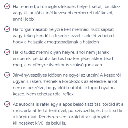
Ha teheted, a tömegközlekedés helyett sétálj, biciklizz
vagy ülj autóba. inél kevesebb emberrel találkozol,
annál jobb.
Ha forgalmasabb helyzre kell menned, húzz sapkát
vagy tekerj kendőt a fejedre, ezzel is elejét veheted,
hogy a hajszálak megtapadjanak a hajadon
Ha ki tudsz menni olyan helyre, ahol nem járnak
emberek, például a kertes ház kertjébe, akkor tedd
meg, a napfényre ilyenkor is szükségünk van.
Járványveszélyes időben ne egyél az utcán! A kezedről
ugyanis rákerülhetnek a kórokozók az ételedre, arról
nem is beszélve, hogy előbb-utóbb le fogod nyalni a
kezed. Nem tehetsz róla, reflex.
Az autódra is ráfér egy alapos belső tisztítás: töröld át a
műszerfalat fertőtlenítővel, porszívózd ki, és tisztítsd ki
a kárpitokat. Rendszeresen töröld át az ajtónyitó
kilincseket kívül és belül is.