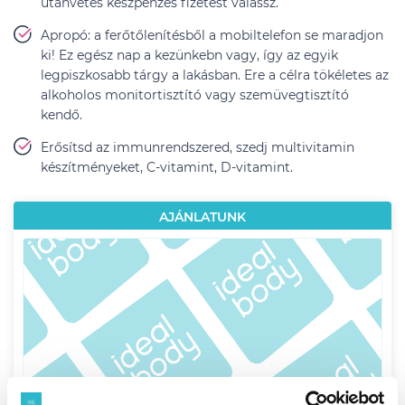
utánvétes készpénzes fizetést válassz.
Apropó: a ferőtőlenítésből a mobiltelefon se maradjon
ki! Ez egész nap a kezünkebn vagy, így az egyik
legpiszkosabb tárgy a lakásban. Ere a célra tökéletes az
alkoholos monitortisztító vagy szemüvegtisztító
kendő.
Erősítsd az immunrendszered, szedj multivitamin
készítményeket, C-vitamint, D-vitamint.
AJÁNLATUNK