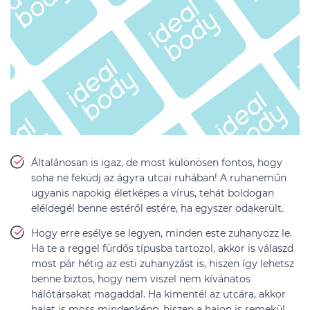
Általánosan is igaz, de most különösen fontos, hogy
soha ne feküdj az ágyra utcai ruhában! A ruhaneműn
ugyanis napokig életképes a vírus, tehát boldogan
eléldegél benne estéről estére, ha egyszer odakerült.
Hogy erre esélye se legyen, minden este zuhanyozz le.
Ha te a reggel fürdős típusba tartozol, akkor is válaszd
most pár hétig az esti zuhanyzást is, hiszen így lehetsz
benne biztos, hogy nem viszel nem kívánatos
hálótársakat magaddal. Ha kimentél az utcára, akkor
hajat is moss mindenképp, hiszen a hajon is remekül