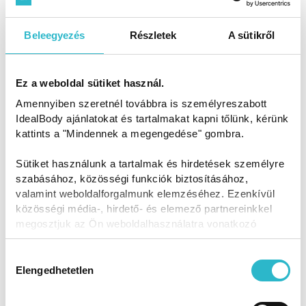
Beleegyezés
Részletek
A sütikről
Ez a weboldal sütiket használ.
Amennyiben szeretnél továbbra is személyreszabott
IdealBody ajánlatokat és tartalmakat kapni tőlünk, kérünk
kattints a "Mindennek a megengedése" gombra.
IdealBody® Antioxidáns tabletta
Sütiket használunk a tartalmak és hirdetések személyre
60 db (49,8 Ft / tabletta)
szabásához, közösségi funkciók biztosításához,
valamint weboldalforgalmunk elemzéséhez. Ezenkívül
Egy doboz, amivel szinte gyerekjáték a diéta! Az
közösségi média-, hirdető- és elemező partnereinkkel
IdealBody® Antioxidáns tabletta speciálisan az
megosztjuk az Ön weboldalhasználatra vonatkozó
IdealBody® turmixokkal történő fogyókúrához lett
adatait, akik kombinálhatják az adatokat más olyan
kitalálva, hogy segítségével még könnyebben és
adatokkal, amelyeket Ön adott meg számukra vagy az
Hozzájárulás
lendületesebben bírd a diétát. Az Antioxidáns tabletta
Ön által használt más szolgáltatásokból gyűjtöttek.
Elengedhetetlen
kiválasztása
egy citrus bioflavonoid, vitamin és szelén tartalmú
étrendkiegészítő-kapszula, direkt az IdealBody®-hoz