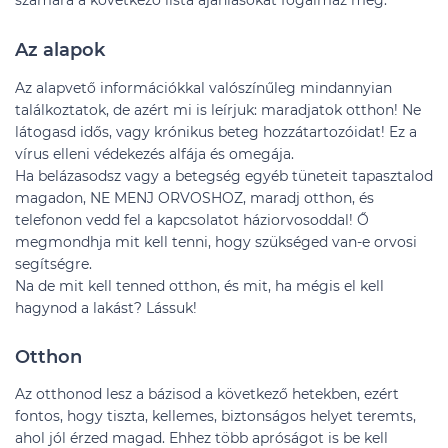
számára a következő lista ajánlásokat fogalmaz meg.
Az alapok
Az alapvető információkkal valószínűleg mindannyian
találkoztatok, de azért mi is leírjuk: maradjatok otthon! Ne
látogasd idős, vagy krónikus beteg hozzátartozóidat! Ez a
vírus elleni védekezés alfája és omegája.
Ha belázasodsz vagy a betegség egyéb tüneteit tapasztalod
magadon, NE MENJ ORVOSHOZ, maradj otthon, és
telefonon vedd fel a kapcsolatot háziorvosoddal! Ő
megmondhja mit kell tenni, hogy szükséged van-e orvosi
segítségre.
Na de mit kell tenned otthon, és mit, ha mégis el kell
hagynod a lakást? Lássuk!
Otthon
Az otthonod lesz a bázisod a következő hetekben, ezért
fontos, hogy tiszta, kellemes, biztonságos helyet teremts,
ahol jól érzed magad. Ehhez több apróságot is be kell