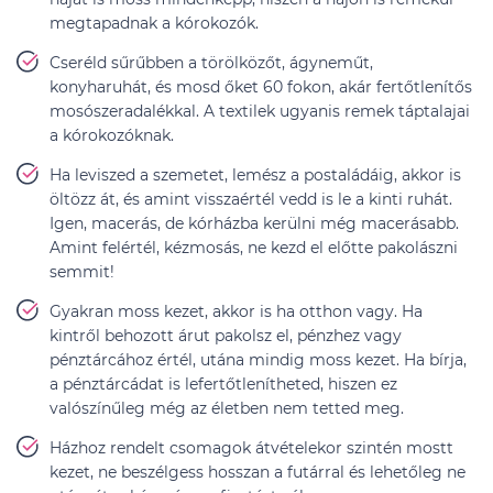
megtapadnak a kórokozók.
Cseréld sűrűbben a törölközőt, ágyneműt,
konyharuhát, és mosd őket 60 fokon, akár fertőtlenítős
mosószeradalékkal. A textilek ugyanis remek táptalajai
a kórokozóknak.
Ha leviszed a szemetet, lemész a postaládáig, akkor is
öltözz át, és amint visszaértél vedd is le a kinti ruhát.
Igen, macerás, de kórházba kerülni még macerásabb.
Amint felértél, kézmosás, ne kezd el előtte pakolászni
semmit!
Gyakran moss kezet, akkor is ha otthon vagy. Ha
kintről behozott árut pakolsz el, pénzhez vagy
pénztárcához értél, utána mindig moss kezet. Ha bírja,
a pénztárcádat is lefertőtlenítheted, hiszen ez
valószínűleg még az életben nem tetted meg.
Házhoz rendelt csomagok átvételekor szintén mostt
kezet, ne beszélgess hosszan a futárral és lehetőleg ne