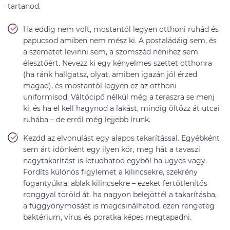
tartanod.
Ha eddig nem volt, mostantól legyen otthoni ruhád és
papucsod amiben nem mész ki. A postaládáig sem, és
a szemetet levinni sem, a szomszéd nénihez sem
élesztőért. Nevezz ki egy kényelmes szettet otthonra
(ha ránk hallgatsz, olyat, amiben igazán jól érzed
magad), és mostantól legyen ez az otthoni
uniformisod. Váltócipő nélkül még a teraszra se menj
ki, és ha el kell hagynod a lakást, mindig öltözz át utcai
ruhába – de erről még lejjebb írunk.
Kezdd az elvonulást egy alapos takarítással. Egyébként
sem árt időnként egy ilyen kör, meg hát a tavaszi
nagytakarítást is letudhatod egyből ha ügyes vagy.
Fordíts különös figylemet a kilincsekre, szekrény
fogantyúkra, ablak kilincsekre – ezeket fertőtlenítős
ronggyal töröld át. ha nagyon belejöttél a takarításba,
a függyönymosást is megcsinálhatod, ezen rengeteg
baktérium, vírus és poratka képes megtapadni.