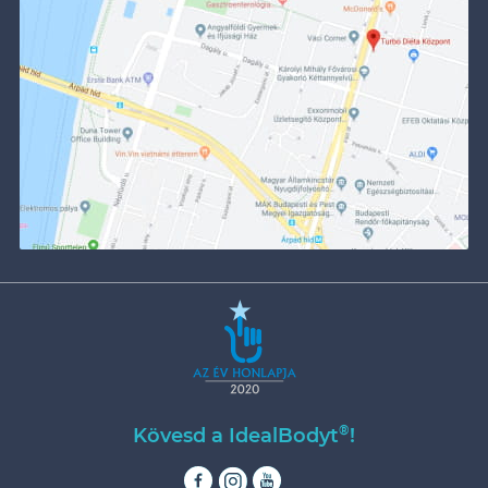
®
Kövesd a IdealBodyt
!