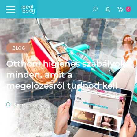
0
BLOG
Otthoni higiénés szabályok:
minden, amit a
megelőzésről tudnod kell
5 perc
olvasnivaló