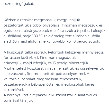
rozmaringágakat.
Közben a répákat megmossuk, megpucoljuk,
összeforgatjuk a többi olívaolajjal, finoman megsózzuk, és
egészben a bárányszeletek mellé tesszük a tepsibe. Lefedjük
alufóliával, majd 180 °C-ra előmelegített sütőben alufólia
alatt 30, majd alufólia nélkül további kb. 10 percig sütjük.
A kuszkuszt tálba szórjuk. Felöntjük kétszeres mennyiségű,
forrásban lévő vízzel. Finoman megsózzuk,
átkeverjük, majd lefedjük, és 15 percig pihentetjük.
A pihentetett kuszkuszt villával fellazítjuk, és összekeverjük
a leszárazott, finomra aprított petrezselyemmel. A
kaliforniai paprikát megmossuk, felkockázzuk,
összekeverjük a bébispenóttal, és meglocsoljuk kevés
citromlével.
A báránysültet a répákkal, a kuszkuszszal, a salátával és
tormával tálaljuk.