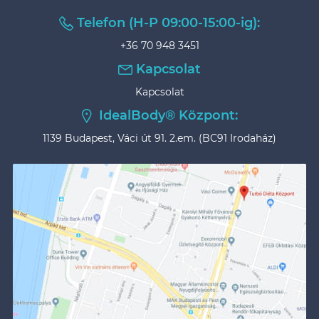
Telefon (H-P 09:00-15:00-ig):
+36 70 948 3451
Kapcsolat
Kapcsolat
IdealBody® Központ:
1139 Budapest, Váci út 91. 2.em. (BC91 Irodaház)