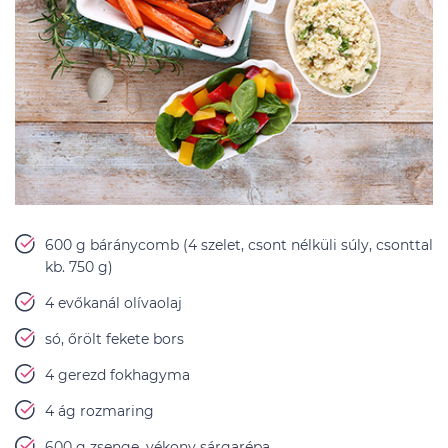
600 g báránycomb (4 szelet, csont nélküli súly, csonttal
kb. 750 g)
4 evőkanál olívaolaj
só, őrölt fekete bors
4 gerezd fokhagyma
4 ág rozmaring
600 g zsenge, vékony sárgarépa