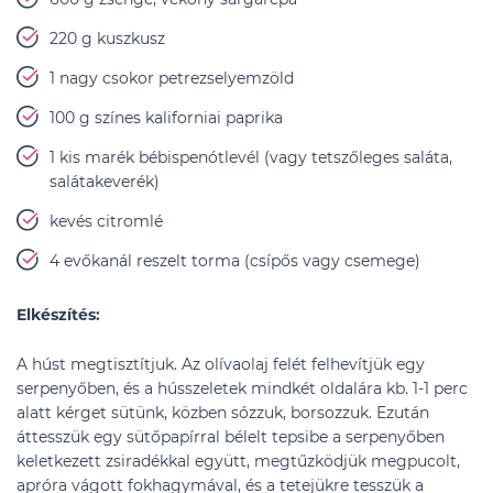
220 g kuszkusz
1 nagy csokor petrezselyemzöld
100 g színes kaliforniai paprika
1 kis marék bébispenótlevél (vagy tetszőleges saláta,
salátakeverék)
kevés citromlé
4 evőkanál reszelt torma (csípős vagy csemege)
Elkészítés:
A húst megtisztítjuk. Az olívaolaj felét felhevítjük egy
serpenyőben, és a hússzeletek mindkét oldalára kb. 1-1 perc
alatt kérget sütünk, közben sózzuk, borsozzuk. Ezután
áttesszük egy sütőpapírral bélelt tepsibe a serpenyőben
keletkezett zsiradékkal együtt, megtűzködjük megpucolt,
apróra vágott fokhagymával, és a tetejükre tesszük a