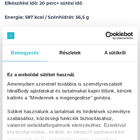
Elkészítési idő: 20 perc+ sütési idő
Energia: 587 kcal / Szénhidrát: 56,5 g
További hasonlóan ínycsiklandó recepteket találsz a Diétás
receptek, izgalmas ízek szakácskönyvünkben!
Beleegyezés
Részletek
A sütikről
AJÁNLATUNK
Ez a weboldal sütiket használ.
Amennyiben szeretnél továbbra is személyreszabott
IdealBody ajánlatokat és tartalmakat kapni tőlünk, kérünk
kattints a "Mindennek a megengedése" gombra.
Sütiket használunk a tartalmak és hirdetések személyre
szabásához, közösségi funkciók biztosításához,
valamint weboldalforgalmunk elemzéséhez. Ezenkívül
közösségi média-, hirdető- és elemező partnereinkkel
megosztjuk az Ön weboldalhasználatra vonatkozó