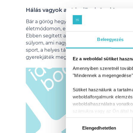
Hálás vagyok az IdealBody®nak!
Bár a görög hegyi túra után ugyan megvolt b
életmódomon, eredményt azonban csak hossz
Ebben segített az IdealBody®. Segítségével 
Beleegyezés
súlyom, ami nagyban megkönnyítette az é
sport, a helyes táplálkozás elveit követve, é
gyerekjáték megtartani a súlyom. Végre olyan
Ez a weboldal sütiket haszná
Amennyiben szeretnél továbbr
"Mindennek a megengedése"
Sütiket használunk a tartal
weboldalforgalmunk elemzésé
weboldalhasználatra vonatko
számukra vagy az Ön által ha
Hozzájárulás
Elengedhetetlen
kiválasztása