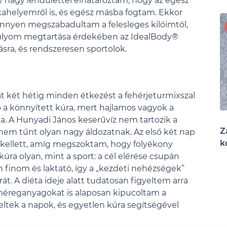
y nagy lendülettel elhatároztam, hogy az egész
ahelyemről is, és egész másba fogtam. Ekkor
 könnyen megszabadultam a felesleges kilóimtól,
 súlyom megtartása érdekében az IdealBody®
ásra, és rendszeresen sportolok.
t két hétig minden étkezést a fehérjeturmixszal
a könnyített kúra, mert hajlamos vagyok a
. A Hunyadi János keserűvíz nem tartozik a
Z
nem tűnt olyan nagy áldozatnak. Az első két nap
k
ő kellett, amíg megszoktam, hogy folyékony
kúra olyan, mint a sport: a cél elérése csupán
n finom és laktató, így a „kezdeti nehézségek”
t. A diéta ideje alatt tudatosan figyeltem arra
 a méreganyagokat is alaposan kipucoltam a
ltek a napok, és egyetlen kúra segítségével