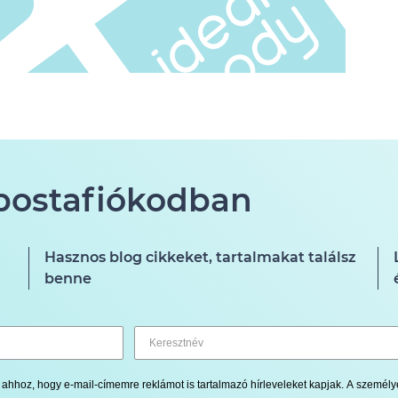
 postafiókodban
Hasznos blog cikkeket, tartalmakat találsz
benne
ok ahhoz, hogy e-mail-címemre reklámot is tartalmazó hírleveleket kapjak. A szemé