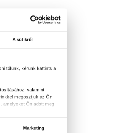
A sütikről
i tőlünk, kérünk kattints a
tosításához, valamint
einkkel megosztjuk az Ön
l, amelyeket Ön adott meg
Marketing