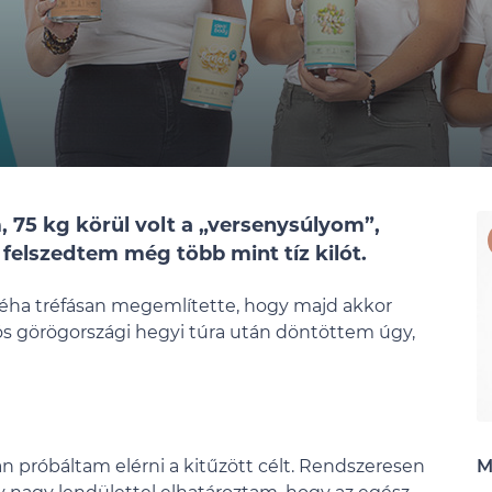
5 kg körül volt a „versenysúlyom”,
felszedtem még több mint tíz kilót.
néha tréfásan megemlítette, hogy majd akkor
özös görögországi hegyi túra után döntöttem úgy,
próbáltam elérni a kitűzött célt. Rendszeresen
M