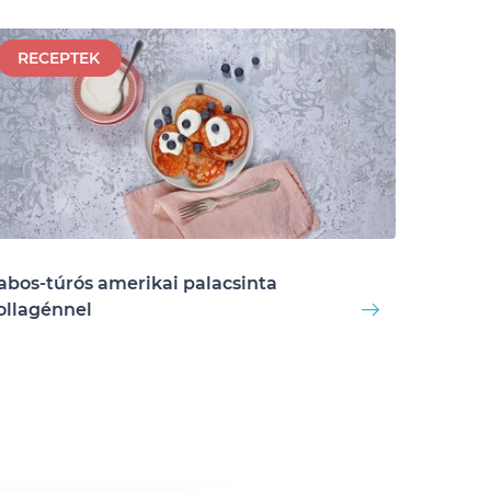
RECEPTEK
abos-túrós amerikai palacsinta
ollagénnel