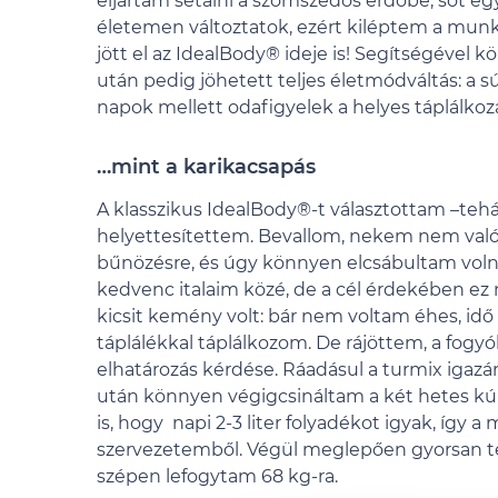
eljártam sétálni a szomszédos erdőbe, sőt eg
életemen változtatok, ezért kiléptem a munk
jött el az IdealBody® ideje is! Segítségével
után pedig jöhetett teljes életmódváltás: a
napok mellett odafigyelek a helyes táplálkoz
…mint a karikacsapás
A klasszikus IdealBody®-t választottam –tehá
helyettesítettem. Bevallom, nekem nem való 
bűnözésre, és úgy könnyen elcsábultam volna
kedvenc italaim közé, de a cél érdekében ez 
kicsit kemény volt: bár nem voltam éhes, id
táplálékkal táplálkozom. De rájöttem, a fogyó
elhatározás kérdése. Ráadásul a turmix igazá
után könnyen végigcsináltam a két hetes kúrá
is, hogy napi 2-3 liter folyadékot igyak, így
szervezetemből. Végül meglepően gyorsan te
szépen lefogytam 68 kg-ra.