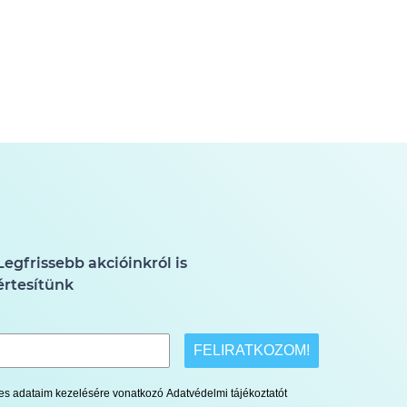
Legfrissebb akcióinkról is
értesítünk
FELIRATKOZOM!
lyes adataim kezelésére vonatkozó Adatvédelmi tájékoztatót