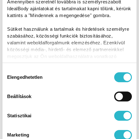
Amennyiben szeretnél továbbra is személyreszabott
IdealBody ajánlatokat és tartalmakat kapni tőlünk, kérünk
kattints a "Mindennek a megengedése" gombra.
Sütiket használunk a tartalmak és hirdetések személyre
szabásához, közösségi funkciók biztosításához,
valamint weboldalforgalmunk elemzéséhez. Ezenkívül
közösségi média-, hirdető- és elemező partnereinkkel
megosztjuk az Ön weboldalhasználatra vonatkozó
adatait, akik kombinálhatják az adatokat más olyan
adatokkal, amelyeket Ön adott meg számukra vagy az
Hozzájárulás
Ön által használt más szolgáltatásokból gyűjtöttek.
Elengedhetetlen
kiválasztása
Beállítások
Statisztikai
Eredményei számokban:
Marketing