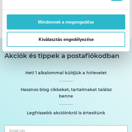
Derékbőség: 87 cm → 76 cm
Csípő: 110 cm → 96 cm
Comb: 60 cm → 55 cm
Mindennek a megengedése
Kiválasztás engedélyezése
Akciók és tippek a postafiókodban
Heti 1 alkalommal küldjük a hírlevelet
Hasznos blog cikkeket, tartalmakat találsz
benne
Legfrissebb akcióinkról is értesítünk