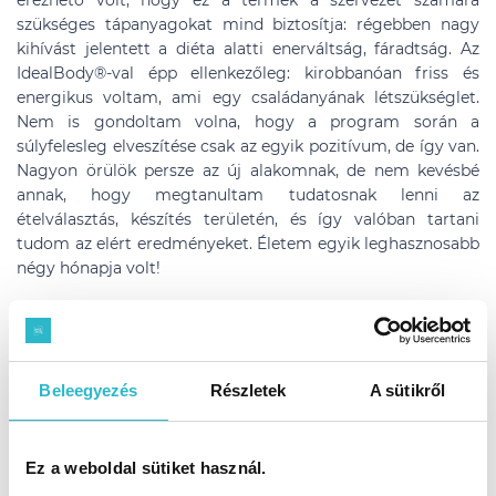
érezhető volt, hogy ez a termék a szervezet számára
szükséges tápanyagokat mind biztosítja: régebben nagy
kihívást jelentett a diéta alatti enerváltság, fáradtság. Az
IdealBody®-val épp ellenkezőleg: kirobbanóan friss és
energikus voltam, ami egy családanyának létszükséglet.
Nem is gondoltam volna, hogy a program során a
súlyfelesleg elveszítése csak az egyik pozitívum, de így van.
Nagyon örülök persze az új alakomnak, de nem kevésbé
annak, hogy megtanultam tudatosnak lenni az
ételválasztás, készítés területén, és így valóban tartani
tudom az elért eredményeket. Életem egyik leghasznosabb
négy hónapja volt!
Viki összesen 11 kg-tól szabadult meg,
éééés a súlyát egy év múlva is tartja!
Beleegyezés
Részletek
A sütikről
Nézd meg a képeken!
Ez a weboldal sütiket használ.