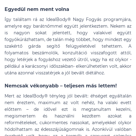
Egyedül nem ment volna
Így találtam rá az IdealBody® Nagy Fogyás programjára,
amelyre egy barátnőmmel együtt jelentkeztem. Nekem az
is nagyon sokat jelentett, hogy valakivel együtt
fogyókúrázhattam, de talán még többet, hogy mindezt egy
szakértő gárda segítő felügyeletével tehettem. A
folyamatos beszámolók, konzultáció visszafogott attól,
hogy letérjek a fogyáshoz vezető útról, vagy ha ez olykor -
például a karácsonyi időszakban- elkerülhetetlen volt, akkor
utána azonnal visszatérjek a jól bevált diétához.
Nemcsak vékonyabb – teljesen más lettem!
Mert az IdealBody® tényleg jól bevált: éhséget egyáltalán
nem éreztem, maximum az volt nehéz, ha valaki evett
előttem – de idővel ezt is megtanultam kezelni,
megismertem és használni kezdtem azokat a
reformételeket, cukormentes nassokat, amelyekkel olykor
hódolhattam az édesszájúságomnak is. Azonkívül valóban