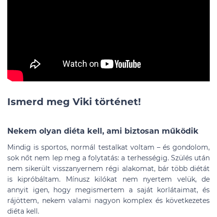
Ismerd meg Viki történet!
Nekem olyan diéta kell, ami biztosan működik
Mindig is sportos, normál testalkat voltam – és gondolom,
sok nőt nem lep meg a folytatás: a terhességig. Szülés után
nem sikerült visszanyernem régi alakomat, bár több diétát
is kipróbáltam. Mínusz kilókat nem nyertem velük, de
annyit igen, hogy megismertem a saját korlátaimat, és
rájöttem, nekem valami nagyon komplex és következetes
diéta kell.