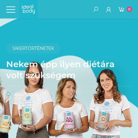
0
SIKERTÖRTÉNETEK
Nekem épp ilyen diétára
volt szükségem
olvasnivaló