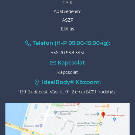
GYIK
Adatvédelem
ÁSZF
Elállás
Telefon (H-P 09:00-15:00-ig):
+36 70 948 3451
Kapcsolat
Kapcsolat
IdealBody® Központ:
1139 Budapest, Váci út 91. 2.em. (BC91 Irodaház)