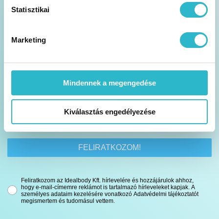
Statisztikai
Hasznos blog cikkeket, tartalmakat találsz
benne
Marketing
Legfrissebb akcióinkról is értesítünk
Mindennek a megengedése
Kiválasztás engedélyezése
FELIRATKOZOM!
Feliratkozom az Idealbody Kft. hírlevelére és hozzájárulok ahhoz,
hogy e-mail-címemre reklámot is tartalmazó hírleveleket kapjak. A
személyes adataim kezelésére vonatkozó Adatvédelmi tájékoztatót
megismertem és tudomásul vettem.