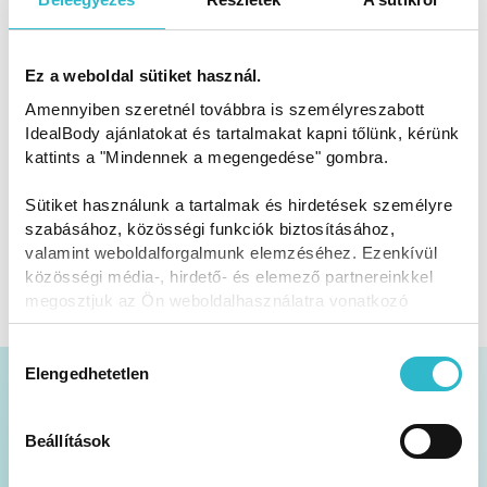
Ez a weboldal sütiket használ.
Amennyiben szeretnél továbbra is személyreszabott
IdealBody ajánlatokat és tartalmakat kapni tőlünk, kérünk
kattints a "Mindennek a megengedése" gombra.
Sütiket használunk a tartalmak és hirdetések személyre
szabásához, közösségi funkciók biztosításához,
valamint weboldalforgalmunk elemzéséhez. Ezenkívül
közösségi média-, hirdető- és elemező partnereinkkel
megosztjuk az Ön weboldalhasználatra vonatkozó
adatait, akik kombinálhatják az adatokat más olyan
adatokkal, amelyeket Ön adott meg számukra vagy az
Hozzájárulás
Ön által használt más szolgáltatásokból gyűjtöttek.
Elengedhetetlen
kiválasztása
Akciók és tippek a postafiókodban
Beállítások
Heti 1 alkalommal küldjük a hírlevelet