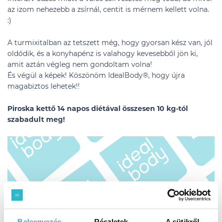
az izom nehezebb a zsírnál, centit is mérnem kellett volna.
:)
A turmixitalban az tetszett még, hogy gyorsan kész van, jól
oldódik, és a konyhapénz is valahogy kevesebből jön ki,
amit aztán végleg nem gondoltam volna!
És végül a képek! Köszönöm IdealBody®, hogy újra
magabiztos lehetek!!
Piroska kettő 14 napos diétával összesen 10 kg-tól
szabadult meg!
Beleegyezés
Részletek
A sütikről