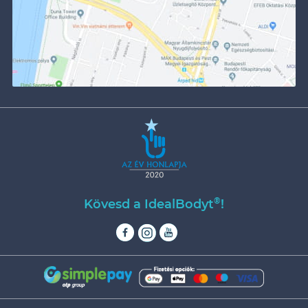
®
Kövesd a IdealBodyt
!