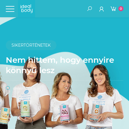
0
SIKERTÖRTÉNETEK
Nem hittem, hogy ennyire
könnyű lesz
olvasnivaló