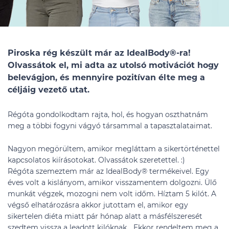
Piroska rég készült már az IdealBody®-ra!
Olvassátok el, mi adta az utolsó motivációt hogy
belevágjon, és mennyire pozitívan élte meg a
céljáig vezető utat.
Régóta gondolkodtam rajta, hol, és hogyan oszthatnám
meg a többi fogyni vágyó társammal a tapasztalataimat.
Nagyon megörültem, amikor megláttam a sikertörténettel
kapcsolatos kiírásotokat. Olvassátok szeretettel. :)
Régóta szemeztem már az IdealBody® termékeivel. Egy
éves volt a kislányom, amikor visszamentem dolgozni. Ülő
munkát végzek, mozogni nem volt időm. Híztam 5 kilót. A
végső elhatározásra akkor jutottam el, amikor egy
sikertelen diéta miatt pár hónap alatt a másfélszeresét
szedtem vissza a leadott kilóknak... Ekkor rendeltem meg a