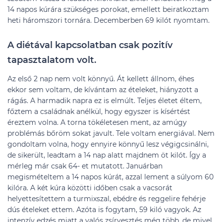
14 napos kúrára szükséges porokat, emellett beiratkoztam
heti háromszori tornára. Decemberben 69 kilót nyomtam.
A diétával kapcsolatban csak pozitív
tapasztalatom volt.
Az első 2 nap nem volt könnyű. Át kellett állnom, éhes
ekkor sem voltam, de kívántam az ételeket, hiányzott a
rágás. A harmadik napra ez is elmúlt. Teljes életet éltem,
főztem a családnak anélkül, hogy egyszer is kísértést
éreztem volna. A torna tökéletesen ment, az amúgy
problémás bőröm sokat javult. Tele voltam energiával. Nem
gondoltam volna, hogy ennyire könnyű lesz végigcsinálni,
de sikerült, leadtam a 14 nap alatt majdnem öt kilót. Így a
mérleg már csak 64- et mutatott. Januárban
megismételtem a 14 napos kúrát, azzal lement a súlyom 60
kilóra. A két kúra közötti időben csak a vacsorát
helyettesítettem a turmixszal, ebédre és reggelire fehérje
dús ételeket ettem. Azóta is fogytam, 59 kiló vagyok. Az
intenzív edzés miatt a valós zsírvesztés még több, de mivel