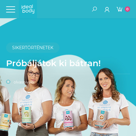
0
SIKERTÖRTÉNETEK
Próbáljátok ki bátran!
olvasnivaló