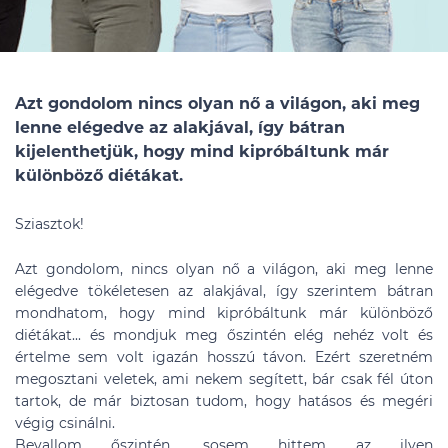
Azt gondolom nincs olyan nő a világon, aki meg
lenne elégedve az alakjával, így bátran
kijelenthetjük, hogy mind kipróbáltunk már
különböző diétákat.
Sziasztok!
Azt gondolom, nincs olyan nő a világon, aki meg lenne
elégedve tökéletesen az alakjával, így szerintem bátran
mondhatom, hogy mind kipróbáltunk már különböző
diétákat... és mondjuk meg őszintén elég nehéz volt és
értelme sem volt igazán hosszú távon. Ezért szeretném
megosztani veletek, ami nekem segített, bár csak fél úton
tartok, de már biztosan tudom, hogy hatásos és megéri
végig csinálni.
Bevallom őszintén, sosem hittem az ilyen