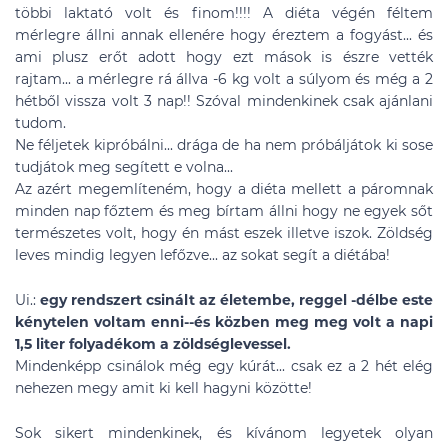
többi laktató volt és finom!!!! A diéta végén féltem
mérlegre állni annak ellenére hogy éreztem a fogyást... és
ami plusz erőt adott hogy ezt mások is észre vették
rajtam... a mérlegre rá állva -6 kg volt a súlyom és még a 2
hétből vissza volt 3 nap!! Szóval mindenkinek csak ajánlani
tudom.
Ne féljetek kipróbálni... drága de ha nem próbáljátok ki sose
tudjátok meg segített e volna...
Az azért megemlíteném, hogy a diéta mellett a páromnak
minden nap főztem és meg bírtam állni hogy ne egyek sőt
természetes volt, hogy én mást eszek illetve iszok. Zöldség
leves mindig legyen lefőzve... az sokat segít a diétába!
Ui.:
egy rendszert csinált az életembe, reggel -délbe este
kénytelen voltam enni--és közben meg meg volt a napi
1,5 liter folyadékom a zöldséglevessel.
Mindenképp csinálok még egy kúrát... csak ez a 2 hét elég
nehezen megy amit ki kell hagyni közötte!
Sok sikert mindenkinek, és kívánom legyetek olyan