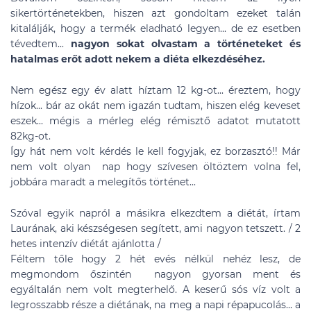
sikertörténetekben, hiszen azt gondoltam ezeket talán
kitalálják, hogy a termék eladható legyen... de ez esetben
tévedtem...
nagyon sokat olvastam a történeteket és
hatalmas erőt adott nekem a diéta elkezdéséhez.
Nem egész egy év alatt híztam 12 kg-ot... éreztem, hogy
hízok... bár az okát nem igazán tudtam, hiszen elég keveset
eszek... mégis a mérleg elég rémisztő adatot mutatott
82kg-ot.
Így hát nem volt kérdés le kell fogyjak, ez borzasztó!! Már
nem volt olyan nap hogy szívesen öltöztem volna fel,
jobbára maradt a melegítős történet...
Szóval egyik napról a másikra elkezdtem a diétát, írtam
Laurának, aki készségesen segített, ami nagyon tetszett. / 2
hetes intenzív diétát ajánlotta /
Féltem tőle hogy 2 hét evés nélkül nehéz lesz, de
megmondom őszintén nagyon gyorsan ment és
egyáltalán nem volt megterhelő. A keserű sós víz volt a
legrosszabb része a diétának, na meg a napi répapucolás... a