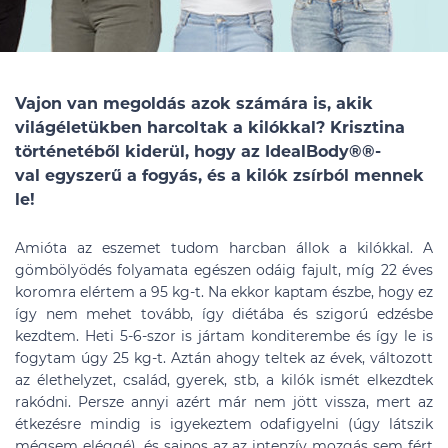
Vajon van megoldás azok számára is, akik
világéletükben harcoltak a kilókkal? Krisztina
történetéből kiderül, hogy az IdealBody®
®
-
val egyszerű a fogyás, és a kilók zsírból mennek
le!
Amióta az eszemet tudom harcban állok a kilókkal. A
gömbölyödés folyamata egészen odáig fajult, míg 22 éves
koromra elértem a 95 kg-t. Na ekkor kaptam észbe, hogy ez
így nem mehet tovább, így diétába és szigorú edzésbe
kezdtem. Heti 5-6-szor is jártam konditerembe és így le is
fogytam úgy 25 kg-t. Aztán ahogy teltek az évek, változott
az élethelyzet, család, gyerek, stb, a kilók ismét elkezdtek
rakódni. Persze annyi azért már nem jött vissza, mert az
étkezésre mindig is igyekeztem odafigyelni (úgy látszik
mégsem eléggé), és sajnos az az intenzív mozgás sem fért