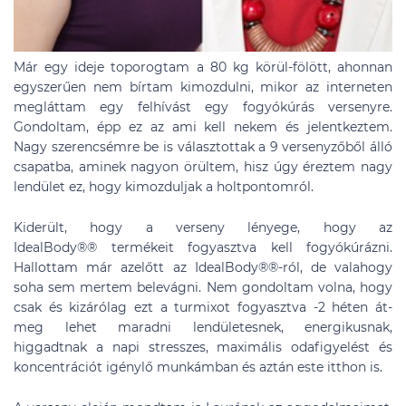
Már egy ideje toporogtam a 80 kg körül-fölött, ahonnan
egyszerűen nem bírtam kimozdulni, mikor az interneten
megláttam egy felhívást egy fogyókúrás versenyre.
Gondoltam, épp ez az ami kell nekem és jelentkeztem.
Nagy szerencsémre be is választottak a 9 versenyzőből álló
csapatba, aminek nagyon örültem, hisz úgy éreztem nagy
lendület ez, hogy kimozduljak a holtpontomról.
Kiderült, hogy a verseny lényege, hogy az
IdealBody®
®
termékeit fogyasztva kell fogyókúrázni.
Hallottam már azelőtt az IdealBody®
®
-ról, de valahogy
soha sem mertem belevágni. Nem gondoltam volna, hogy
csak és kizárólag ezt a turmixot fogyasztva -2 héten át-
meg lehet maradni lendületesnek, energikusnak,
higgadtnak a napi stresszes, maximális odafigyelést és
koncentrációt igénylő munkámban és aztán este itthon is.