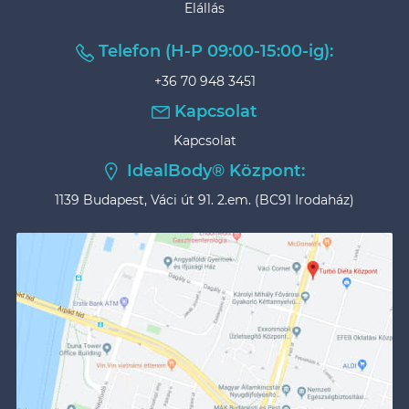
Elállás
Telefon (H-P 09:00-15:00-ig):
+36 70 948 3451
Kapcsolat
Kapcsolat
IdealBody® Központ:
1139 Budapest, Váci út 91. 2.em. (BC91 Irodaház)