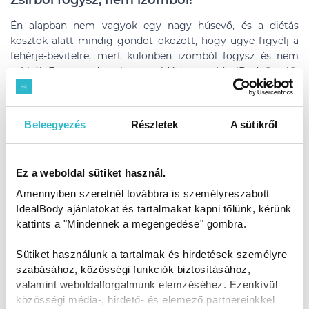
Zsírból fogysz, nem izomból!
Én alapban nem vagyok egy nagy húsevő, és a diétás
kosztok alatt mindig gondot okozott, hogy ugye figyelj a
fehérje-bevitelre, mert különben izomból fogysz és nem
zsírból. Ez a gondom is megoldódott az IdealBody®-val
®
,
hisz fehérje turmix:)
A verseny, illetve azt mondom, hogy a diéta, verseny
Beleegyezés
Részletek
A sütikről
részének az
eredménye 5,8 kiló mínusz.
Ebből az első 2
hétben az intenzív kúra alatt lement 4 kiló, és a második két
hétben, amikor már könnyített kúrát tartottam, akkor a
Ez a weboldal sütiket használ.
majdnem 2. Összességében elégedett vagyok az egy hónap
eredményével, és nagyon örülök, hogy megismertem az
Amennyiben szeretnél továbbra is személyreszabott
IdealBody®
®
-t mert úgy gondolom, hogy hosszú távon
IdealBody ajánlatokat és tartalmakat kapni tőlünk, kérünk
használni fogom, ha egyszer már bevált. Célom még, hogy
kattints a "Mindennek a megengedése" gombra.
további 8-10 kg-tól megszabaduljak, így a következő
intenzív kúrámat holnap kezdem is:)
Sütiket használunk a tartalmak és hirdetések személyre
szabásához, közösségi funkciók biztosításához,
valamint weboldalforgalmunk elemzéséhez. Ezenkívül
Köszönök mindent Laurának, akit mindig meg lehet találni
közösségi média-, hirdető- és elemező partnereinkkel
bármilyen kérdéssel, vagy ha kicsit elakad az ember a