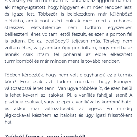
A verseny elején mondtam is Laurának az aggodalmaimat,
aki megnyugtatott, hogy higgyem el, minden rendben lesz,
és igaza lett. Többször is belekezdtem már különböző
diétákba, amik pont azért buktak meg, mert a rohanós,
stresszes életvitelembe nem tudtam egyszerűen
beilleszteni, éhes voltam, ettől feszült, és ezen a ponton fel
is adtam. De az IdealBody® teljesen más. Tényleg nem
voltam éhes, vagy amikor úgy gondoltam, hogy mintha az
lennék csak ittam fél pohárral az előre elkészített
turmixomból és már minden ment is tovább rendben.
Többen kérdezték, hogy nem volt-e egyhangú ez a turmix
kúra? Erre csak azt tudom mondani, hogy könnyen
változatossá lehet tenni. Van ugye többféle íz, de ezen belül
is lehet keverni az italokat. Pl. a vaníliás fahéjjal isteni! A
pisztácia-csokival, vagy az eper a vaníliával is kombinálható,
és akkor már változatosabb az egész. Én mindig
jégkockával készítem az italokat és úgy igazi frissítőként
hat.