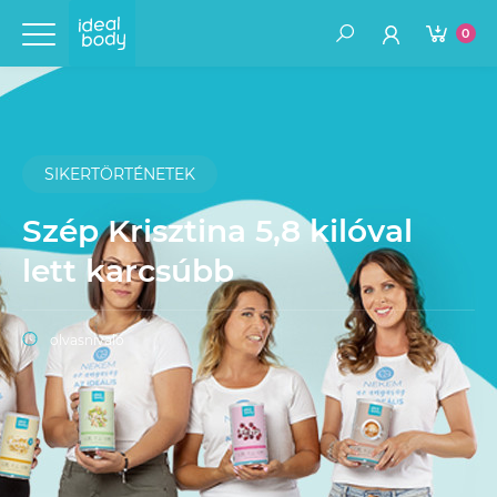
0
SIKERTÖRTÉNETEK
Szép Krisztina 5,8 kilóval
lett karcsúbb
olvasnivaló