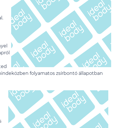
l.
nyel
apról
ted
 mindeközben folyamatos zsírbontó állapotban
s