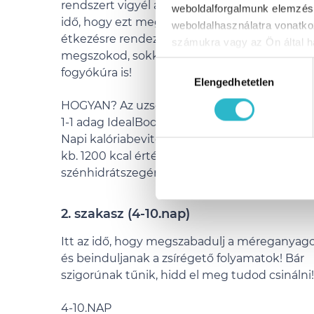
rendszert vigyél az étkezéseidbe, most itt az
weboldalforgalmunk elemzésé
idő, hogy ezt megalapozd! Több kisebb
weboldalhasználatra vonatko
étkezésre rendezkedj be, mert ha ezt
számukra vagy az Ön által ha
megszokod, sokkal könnyebben megy majd 
Hozzájárulás
fogyókúra is!
Elengedhetetlen
kiválasztása
HOGYAN? Az uzsonnát, vacsorát helyettesíts
1-1 adag IdealBody® turmixitallal.*
Napi kalóriabeviteled (reggeli, ebéd) ezen fel
kb. 1200 kcal értékű, fehérjében gazdag és
szénhidrátszegény étel legyen.*
2. szakasz (4-10.nap)
Itt az idő, hogy megszabadulj a méreganyago
és beinduljanak a zsírégető folyamatok! Bár
szigorúnak tűnik, hidd el meg tudod csinálni!
4-10.NAP