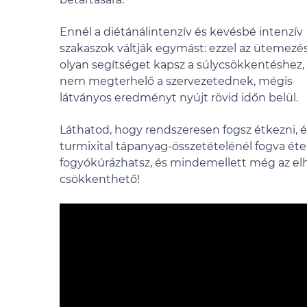
Ennél a diétánálintenzív és kevésbé intenzív
szakaszok váltják egymást: ezzel az ütemezé
olyan segítséget kapsz a súlycsökkentéshez,
nem megterhelő a szervezetednek, mégis
látványos eredményt nyújt rövid időn belül.
Láthatod, hogy rendszeresen fogsz étkezni, é
turmixital tápanyag-összetételénél fogva éte
fogyókúrázhatsz, és mindemellett még az elh
csökkenthető!