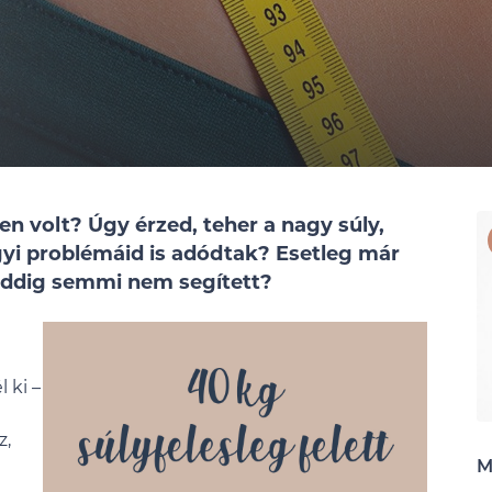
n volt? Úgy érzed, teher a nagy súly,
yi problémáid is adódtak? Esetleg már
 eddig semmi nem segített?
 ki –
z,
M