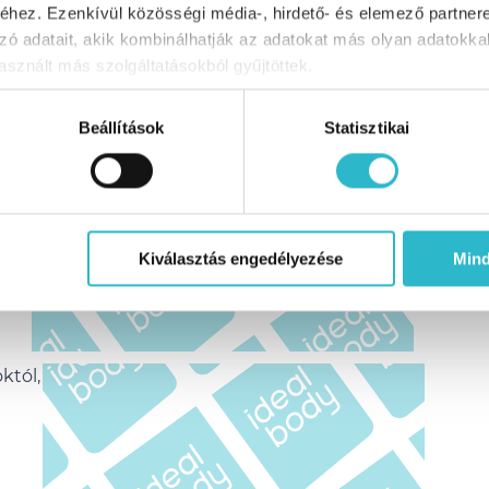
hez. Ezenkívül közösségi média-, hirdető- és elemező partner
zó adatait, akik kombinálhatják az adatokat más olyan adatokka
sznált más szolgáltatásokból gyűjtöttek.
a
Beállítások
Statisztikai
d
ül
Kiválasztás engedélyezése
Min
któl,