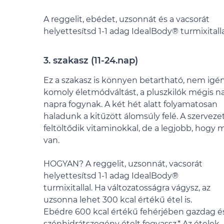
A reggelit, ebédet, uzsonnát és a vacsorát
helyettesítsd 1-1 adag IdealBody® turmixitalla
3. szakasz (11-24.nap)
Ez a szakasz is könnyen betartható, nem igé
komoly életmódváltást, a pluszkilók mégis n
napra fogynak. A két hét alatt folyamatosan
haladunk a kitűzött álomsúly felé. A szerveze
feltöltődik vitaminokkal, de a legjobb, hogy
van.
HOGYAN? A reggelit, uzsonnát, vacsorát
helyettesítsd 1-1 adag IdealBody®
turmixitallal. Ha változatosságra vágysz, az
uzsonna lehet 300 kcal értékű étel is.
Ebédre 600 kcal értékű fehérjében gazdag é
szénhidrátszegény ételt fogyassz.* Az ételek