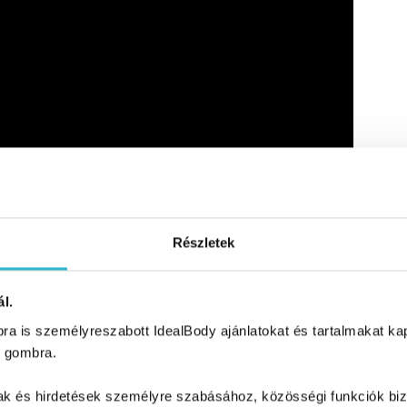
Részletek
iéta menete
l.
a is személyreszabott IdealBody ajánlatokat és tartalmakat kapn
 gombra.
mak és hirdetések személyre szabásához, közösségi funkciók biz