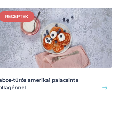
RECEPTEK
abos-túrós amerikai palacsinta
ollagénnel