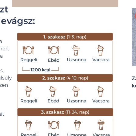
zt
levágsz:
a
mert
 a
s,
lsúly
Z
szen
k
át