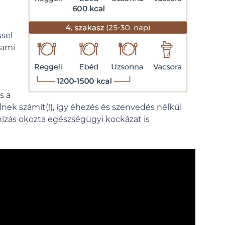
ssel
 ami
s a
lnek számít(!), így éhezés és szenvedés nélkül
ízás okozta egészségügyi kockázat is