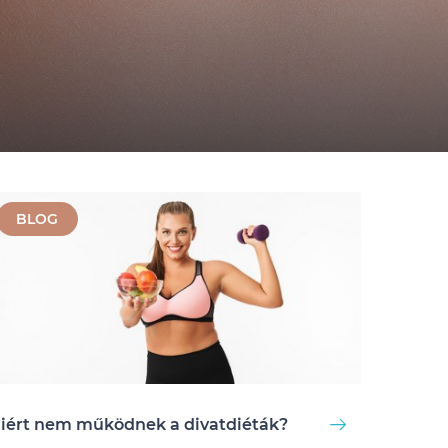
BLOG
iért nem működnek a divatdiéták?