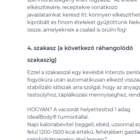
elkészítésére, receptekre vonatkozó
javaslatainkat keresd itt: könnyen elkészíthet
kipróbált és finom ételeket gyűjtöttünk Ne
össze, amelyeknek a család is örülni fog!
4. szakasz (a következő ráhangolódó
szakaszig)
Ezzel a szakasszal egy kevésbé intenzív peri
fogyókúra után automatikusan elkezd visszaál
stabilizáló időszak arra szolgál, hogy az any
testsúlyhoz, táplálkozási mennyiséghez, rend
HOGYAN? A vacsorát helyettesítsd 1 adag
IdealBody® turmixitallal.
Napi kalóriabevitel (reggeli, ebéd, uzsonna) 
felül 1200-1500 kcal értékű, fehérjében gazda
szénhidrátszegény étel legyen.*