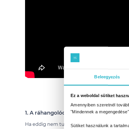
Beleegyezés
A Duci d
Ez a weboldal sütiket haszná
Amennyiben szeretnél továbbr
"Mindennek a megengedése"
1. A ráhangolódás szakasza (1-2-3.nap)
Ha eddig nem tudtál odafigyelni, hogy
Sütiket használunk a tartal