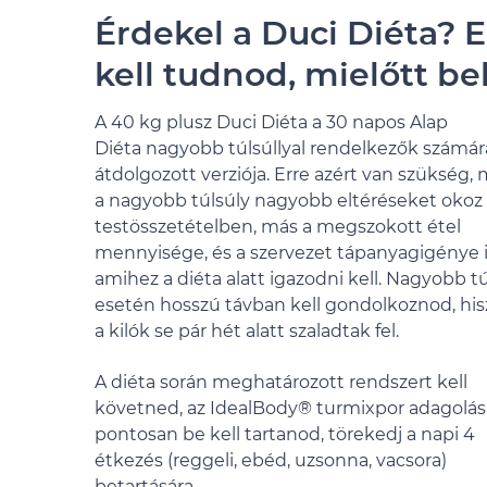
Érdekel a Duci Diéta? E
kell tudnod, mielőtt be
A 40 kg plusz Duci Diéta a 30 napos Alap
Diéta nagyobb túlsúllyal rendelkezők számár
átdolgozott verziója. Erre azért van szükség, 
a nagyobb túlsúly nagyobb eltéréseket okoz
testösszetételben, más a megszokott étel
mennyisége, és a szervezet tápanyagigénye i
amihez a diéta alatt igazodni kell. Nagyobb tú
esetén hosszú távban kell gondolkoznod, hi
a kilók se pár hét alatt szaladtak fel.
A diéta során meghatározott rendszert kell
követned, az IdealBody® turmixpor adagolás
pontosan be kell tartanod, törekedj a napi 4
étkezés (reggeli, ebéd, uzsonna, vacsora)
betartására.