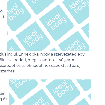
ő,
ked
ódus indul. Ennek oka, hogy a szervezeted egy
lni az eredeti, megszokott testsúlyra. A
agcserédet és az elmédet hozzászoktasd az új
szerhez.
ezen
g és