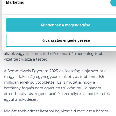
Marketing
Miért lassulhat be a fogyás sport
mellett, és hogyan igazítsd ki a
tervedet?
Mindennek a megengedése
Ha sportolok, miért nem fogyok gyorsabban? Ez gyakori
kérdés, amire legtöbbször nem az a válasz, hogy többet
Kiválasztás engedélyezése
kellene edzened. Lehet, hogy az elégetett kalóriák után
észrevétlenül többet eszel, fáradtabb vagy, kevesebbet
alszol, vagy az izmok terhelése miatt átmenetileg több
vizet tart vissza a tested.
A Semmelweis Egyetem 2025-ös összefoglalója szerint a
magyar lakosság egynegyede elhízott, és több mint 5,5
millióan élnek súlytöbblettel. Ez is mutatja, hogy a
hatékony fogyás nem egyetlen trükkön múlik, hanem
étrend, aktivitás, regeneráció és személyre szabott keretek
együttműködésén.
Mielőtt több edzést iktatnál be, vizsgáld meg ezt a három