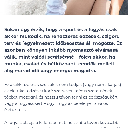
Sokan úgy érzik, hogy a sport és a fogyás csak
akkor működik, ha rendszeres edzések, szigorú
terv és fegyelmezett időbeosztás áll mögötte. Ez
azonban könnyen inkább nyomasztó elvárássá
válik, mint valódi segítséggé – főleg akkor, ha
munka, család és hétköznapi teendők mellett
alig marad idő vagy energia magadra.
Ez a cikk azoknak szól, akik nem tudják (vagy nem akarják)
az életüket edzések köré szervezni, mégis szeretnének
többet mozogni, és hosszú távon tenni az egészségükért
vagy a fogyásukért – úgy, hogy az beleférjen a valós
életükbe is.
A fogyás alapja a kalóriadeficit: hosszabb távon kevesebb