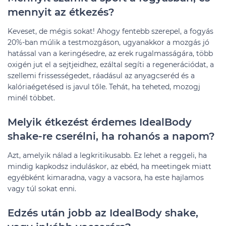
mennyit az étkezés?
Keveset, de mégis sokat! Ahogy fentebb szerepel, a fogyás
20%-ban múlik a testmozgáson, ugyanakkor a mozgás jó
hatással van a keringésedre, az erek rugalmasságára, több
oxigén jut el a sejtjeidhez, ezáltal segíti a regenerációdat, a
szellemi frissességedet, ráadásul az anyagcseréd és a
kalóriaégetésed is javul tőle. Tehát, ha teheted, mozogj
minél többet.
Melyik étkezést érdemes IdealBody
shake-re cserélni, ha rohanós a napom?
Azt, amelyik nálad a legkritikusabb. Ez lehet a reggeli, ha
mindig kapkodsz induláskor, az ebéd, ha meetingek miatt
egyébként kimaradna, vagy a vacsora, ha este hajlamos
vagy túl sokat enni.
Edzés után jobb az IdealBody shake,