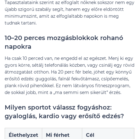
Tapasztalataink szerint az elfoglalt nőknek sokszor nem egy
újabb szigorú szabály segít, hanem egy előre eldöntött
minimumszint, amit az elfoglaltabb napokon is meg
tudnak tartani.
10–20 perces mozgásblokkok rohanó
napokra
Ha csak 10 perced van, ne engedd el az egészet. Menj ki egy
gyors körre, sétálj telefonálás közben, vagy csinálj egy rövid
átmozgatást otthon. Ha 20 perc fér bele, jöhet egy könnyű
erősítő edzés: guggolás, falnál fekvőtámasz, csípőemelés,
plank rövid pihenőkkel. Ez nem látványos fitneszprogram,
de sokkal jobb, mint a „ma semmi sem sikerült” érzés.
Milyen sportot válassz fogyáshoz:
gyaloglás, kardio vagy erősítő edzés?
Élethelyzet
Mi férhet
Cél