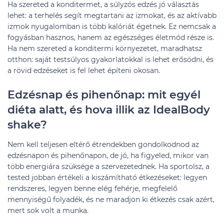
Ha szereted a konditermet, a súlyzós edzés jó választás
lehet: a terhelés segít megtartani az izmokat, és az aktívabb
izmok nyugalomban is több kalóriát égetnek. Ez nemcsak a
fogyásban hasznos, hanem az egészséges életmód része is.
Ha nem szereted a konditermi környezetet, maradhatsz
otthon: saját testsúlyos gyakorlatokkal is lehet erősödni, és
a rövid edzéseket is fel lehet építeni okosan.
Edzésnap és pihenőnap: mit egyél
diéta alatt, és hova illik az IdealBody
shake?
Nem kell teljesen eltérő étrendekben gondolkodnod az
edzésnapon és pihenőnapon, de jó, ha figyeled, mikor van
több energiára szüksége a szervezetednek. Ha sportolsz, a
tested jobban értékeli a kiszámítható étkezéseket: legyen
rendszeres, legyen benne elég fehérje, megfelelő
mennyiségű folyadék, és ne maradjon ki étkezés csak azért,
mert sok volt a munka.