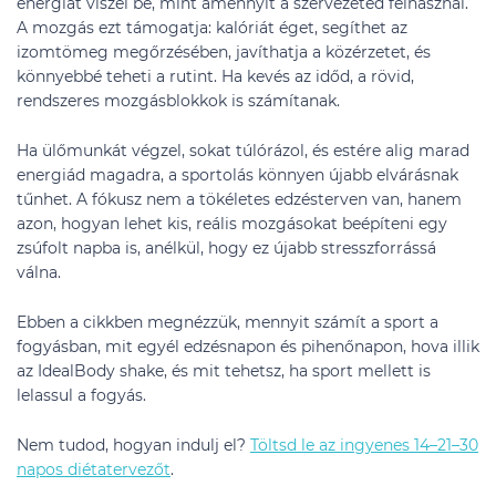
energiát viszel be, mint amennyit a szervezeted felhasznál.
A mozgás ezt támogatja: kalóriát éget, segíthet az
izomtömeg megőrzésében, javíthatja a közérzetet, és
könnyebbé teheti a rutint. Ha kevés az időd, a rövid,
rendszeres mozgásblokkok is számítanak.
Ha ülőmunkát végzel, sokat túlórázol, és estére alig marad
energiád magadra, a sportolás könnyen újabb elvárásnak
tűnhet. A fókusz nem a tökéletes edzésterven van, hanem
azon, hogyan lehet kis, reális mozgásokat beépíteni egy
zsúfolt napba is, anélkül, hogy ez újabb stresszforrássá
válna.
Ebben a cikkben megnézzük, mennyit számít a sport a
fogyásban, mit egyél edzésnapon és pihenőnapon, hova illik
az IdealBody shake, és mit tehetsz, ha sport mellett is
lelassul a fogyás.
Nem tudod, hogyan indulj el?
Töltsd le az ingyenes 14–21–30
napos diétatervezőt
.