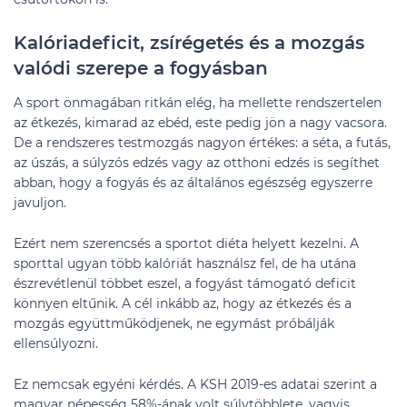
Kalóriadeficit, zsírégetés és a mozgás
valódi szerepe a fogyásban
A sport önmagában ritkán elég, ha mellette rendszertelen
az étkezés, kimarad az ebéd, este pedig jön a nagy vacsora.
De a rendszeres testmozgás nagyon értékes: a séta, a futás,
az úszás, a súlyzós edzés vagy az otthoni edzés is segíthet
abban, hogy a fogyás és az általános egészség egyszerre
javuljon.
Ezért nem szerencsés a sportot diéta helyett kezelni. A
sporttal ugyan több kalóriát használsz fel, de ha utána
észrevétlenül többet eszel, a fogyást támogató deficit
könnyen eltűnik. A cél inkább az, hogy az étkezés és a
mozgás együttműködjenek, ne egymást próbálják
ellensúlyozni.
Ez nemcsak egyéni kérdés. A KSH 2019-es adatai szerint a
magyar népesség 58%-ának volt súlytöbblete, vagyis