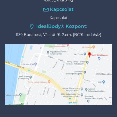
+36 70 948 3451
Kapcsolat
Kapcsolat
IdealBody® Központ:
1139 Budapest, Váci út 91. 2.em. (BC91 Irodaház)