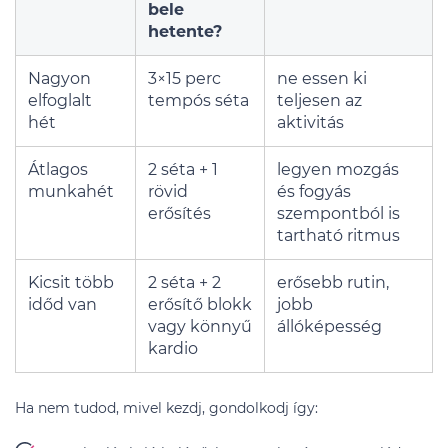
bele
hetente?
Nagyon
3×15 perc
ne essen ki
elfoglalt
tempós séta
teljesen az
hét
aktivitás
Átlagos
2 séta + 1
legyen mozgás
munkahét
rövid
és fogyás
erősítés
szempontból is
tartható ritmus
Kicsit több
2 séta + 2
erősebb rutin,
időd van
erősítő blokk
jobb
vagy könnyű
állóképesség
kardio
Ha nem tudod, mivel kezdj, gondolkodj így: