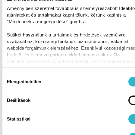
Amennyiben szeretnél továbbra is személyreszabott IdealB
ajánlatokat és tartalmakat kapni tőlünk, kérünk kattints a
"Mindennek a megengedése" gombra.
Sütiket használunk a tartalmak és hirdetések személyre
szabásához, közösségi funkciók biztosításához, valamint
weboldalforgalmunk elemzéséhez. Ezenkívül közösségi méd
hirdető- és elemező partnereinkkel megosztjuk az Ön
weboldalhasználatra vonatkozó adatait, akik kombinálhatják
adatokat más olyan adatokkal, amelyeket Ön adott meg
számukra vagy az Ön által használt más szolgáltatásokból
Hozzájárulás
gyűjtöttek.
Elengedhetetlen
kiválasztása
Beállítások
Statisztikai
Megnézem, hogyan néz ki egy kész, követhető 30 napos
rendszer
.