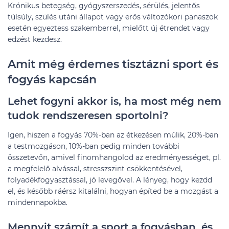
Krónikus betegség, gyógyszerszedés, sérülés, jelentős
túlsúly, szülés utáni állapot vagy erős változókori panaszok
esetén egyeztess szakemberrel, mielőtt új étrendet vagy
edzést kezdesz.
Amit még érdemes tisztázni sport és
fogyás kapcsán
Lehet fogyni akkor is, ha most még nem
tudok rendszeresen sportolni?
Igen, hiszen a fogyás 70%-ban az étkezésen múlik, 20%-ban
a testmozgáson, 10%-ban pedig minden további
összetevőn, amivel finomhangolod az eredményességet, pl.
a megfelelő alvással, stresszszint csökkentésével,
folyadékfogyasztással, jó levegővel. A lényeg, hogy kezdd
el, és később ráérsz kitalálni, hogyan építed be a mozgást a
mindennapokba.
Mennyit számít a sport a fogyásban, és