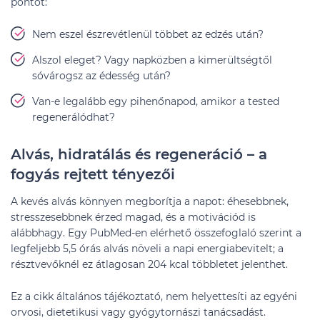
pontot:
Nem eszel észrevétlenül többet az edzés után?
Alszol eleget? Vagy napközben a kimerültségtől
sóvárogsz az édesség után?
Van-e legalább egy pihenőnapod, amikor a tested
regenerálódhat?
Alvás, hidratálás és regeneráció – a
fogyás rejtett tényezői
A kevés alvás könnyen megborítja a napot: éhesebbnek,
stresszesebbnek érzed magad, és a motivációd is
alábbhagy. Egy PubMed-en elérhető összefoglaló szerint a
legfeljebb 5,5 órás alvás növeli a napi energiabevitelt; a
résztvevőknél ez átlagosan 204 kcal többletet jelenthet.
Ez a cikk általános tájékoztató, nem helyettesíti az egyéni
orvosi, dietetikusi vagy gyógytornászi tanácsadást.