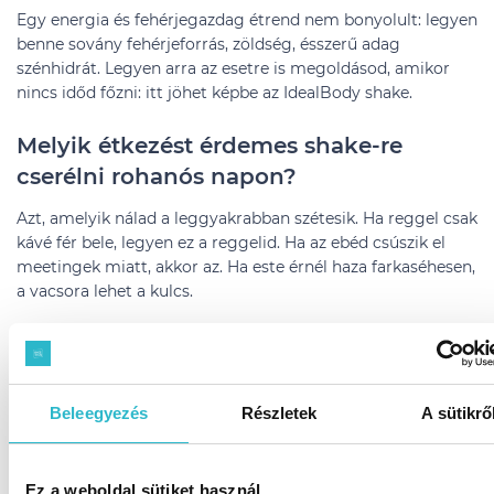
Egy energia és fehérjegazdag étrend nem bonyolult: legyen
benne sovány fehérjeforrás, zöldség, ésszerű adag
szénhidrát. Legyen arra az esetre is megoldásod, amikor
nincs időd főzni: itt jöhet képbe az IdealBody shake.
Melyik étkezést érdemes shake-re
cserélni rohanós napon?
Azt, amelyik nálad a leggyakrabban szétesik. Ha reggel csak
kávé fér bele, legyen ez a reggelid. Ha az ebéd csúszik el
meetingek miatt, akkor az. Ha este érnél haza farkaséhesen,
a vacsora lehet a kulcs.
Pihenőnapon is lehet helye az étrendedben: ha éppen nincs
kedved a konyhában szöszmötölni, ugyanúgy lehet a
reggelid, az ebéded vagy a vacsorád.
Beleegyezés
Részletek
A sütikrő
Ez a weboldal sütiket használ.