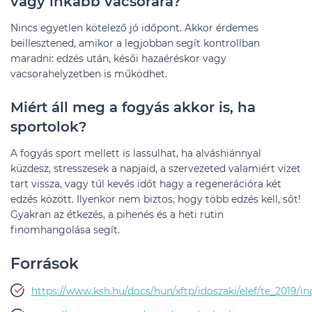
vagy inkább vacsorára?
Nincs egyetlen kötelező jó időpont. Akkor érdemes
beillesztened, amikor a legjobban segít kontrollban
maradni: edzés után, késői hazaéréskor vagy
vacsorahelyzetben is működhet.
Miért áll meg a fogyás akkor is, ha
sportolok?
A fogyás sport mellett is lassulhat, ha alváshiánnyal
küzdesz, stresszesek a napjaid, a szervezeted valamiért vizet
tart vissza, vagy túl kevés időt hagy a regenerációra két
edzés között. Ilyenkor nem biztos, hogy több edzés kell, sőt!
Gyakran az étkezés, a pihenés és a heti rutin
finomhangolása segít.
Források
https://www.ksh.hu/docs/hun/xftp/idoszaki/elef/te_2019/i