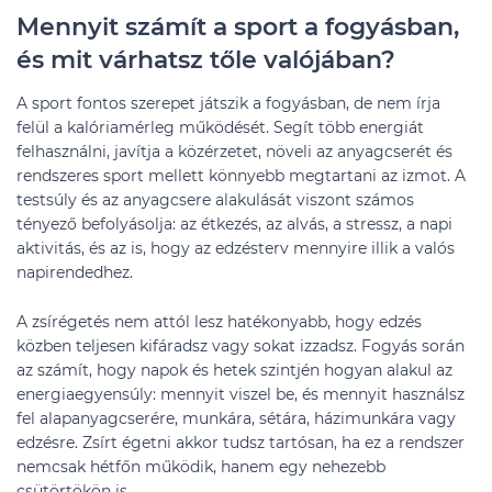
Mennyit számít a sport a fogyásban,
és mit várhatsz tőle valójában?
A sport fontos szerepet játszik a fogyásban, de nem írja
felül a kalóriamérleg működését. Segít több energiát
felhasználni, javítja a közérzetet, növeli az anyagcserét és
rendszeres sport mellett könnyebb megtartani az izmot. A
testsúly és az anyagcsere alakulását viszont számos
tényező befolyásolja: az étkezés, az alvás, a stressz, a napi
aktivitás, és az is, hogy az edzésterv mennyire illik a valós
napirendedhez.
A zsírégetés nem attól lesz hatékonyabb, hogy edzés
közben teljesen kifáradsz vagy sokat izzadsz. Fogyás során
az számít, hogy napok és hetek szintjén hogyan alakul az
energiaegyensúly: mennyit viszel be, és mennyit használsz
fel alapanyagcserére, munkára, sétára, házimunkára vagy
edzésre. Zsírt égetni akkor tudsz tartósan, ha ez a rendszer
nemcsak hétfőn működik, hanem egy nehezebb
csütörtökön is.