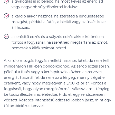
a gyaloglás is jó belépő, ha most kevés az energiád
vagy nagyobb súlytöbblettel indulsz;
a kardio akkor hasznos, ha szereted a lendületesebb
mozgást, például a futás, a bicikli vagy az úszás közel
áll hozzád;
az erősítő edzés és a súlyzós edzés akkor különösen
fontos a fogyásnál, ha szeretnéd megtartani az izmot,
nemcsak a kilók számát nézed.
A kardio mozgás fogyás mellett hasznos lehet, de nem kell
mindenáron HIIT-ben gondolkodnod. Az aerob edzés során,
például a futás vagy a kerékpározás közben a szervezet
energiát használ fel, de nem az a lényeg, mennyit éget el
óránként, vagy hogy meglegyen a „700 kalória”. Fontos a
fogyásnál, hogy olyan mozgásformát válassz, amit tényleg
be tudsz illeszteni az életedbe. Hidd el, egy rendszeresen
végzett, közepes intenzitású edzéssel jobban jársz, mint egy
túl ambiciózus tervvel.