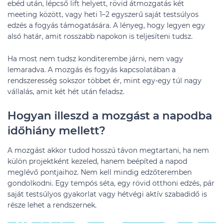
ebéd után, lépcső lift helyett, rövid átmozgatás két
meeting között, vagy heti 1–2 egyszerű saját testsúlyos
edzés a fogyás támogatására. A lényeg, hogy legyen egy
alsó határ, amit rosszabb napokon is teljesíteni tudsz.
Ha most nem tudsz konditerembe járni, nem vagy
lemaradva. A mozgás és fogyás kapcsolatában a
rendszeresség sokszor többet ér, mint egy-egy túl nagy
vállalás, amit két hét után feladsz.
Hogyan illeszd a mozgást a napodba
időhiány mellett?
A mozgást akkor tudod hosszú távon megtartani, ha nem
külön projektként kezeled, hanem beépíted a napod
meglévő pontjaihoz. Nem kell mindig edzőteremben
gondolkodni. Egy tempós séta, egy rövid otthoni edzés, pár
saját testsúlyos gyakorlat vagy hétvégi aktív szabadidő is
része lehet a rendszernek.