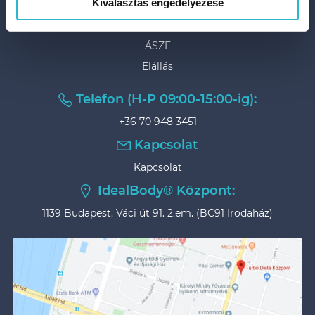
Kiválasztás engedélyezése
GYIK
Adatvédelem
ÁSZF
Elállás
Telefon (H-P 09:00-15:00-ig):
+36 70 948 3451
Kapcsolat
Kapcsolat
IdealBody® Központ:
1139 Budapest, Váci út 91. 2.em. (BC91 Irodaház)