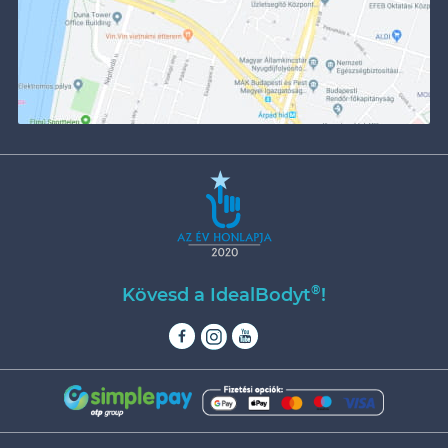
®
Kövesd a IdealBodyt
!