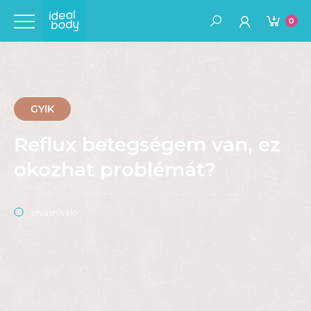
0
GYIK
Reflux betegségem van, ez
okozhat problémát?
olvasnivaló