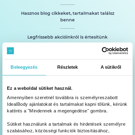
Hasznos blog cikkeket, tartalmakat találsz
benne
Legfrissebb akcióinkról is értesítünk
Beleegyezés
Részletek
A sütikről
Ez a weboldal sütiket használ.
FELIRATKOZOM!
Amennyiben szeretnél továbbra is személyreszabott
IdealBody ajánlatokat és tartalmakat kapni tőlünk, kérünk
kattints a "Mindennek a megengedése" gombra.
Feliratkozom az Idealbody Kft. hírlevelére és hozzájárulok ahhoz,
hogy e-mail-címemre reklámot is tartalmazó hírleveleket kapjak. A
személyes adataim kezelésére vonatkozó Adatvédelmi tájékoztatót
megismertem és tudomásul vettem.
Sütiket használunk a tartalmak és hirdetések személyre
szabásához, közösségi funkciók biztosításához,