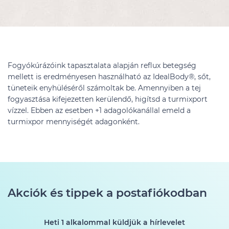
Fogyókúrázóink tapasztalata alapján reflux betegség
mellett is eredményesen használható az IdealBody®, sőt,
tüneteik enyhüléséről számoltak be. Amennyiben a tej
fogyasztása kifejezetten kerülendő, higítsd a turmixport
vízzel. Ebben az esetben +1 adagolókanállal emeld a
turmixpor mennyiségét adagonként.
Akciók és tippek a postafiókodban
Heti 1 alkalommal küldjük a hírlevelet