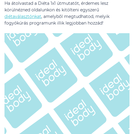
Ha átolvastad a Diéta 1x1 útmutatót, érdemes lesz
körülnézned oldalunkon és kitölteni egyszerű
diétaválasztónkat
, amelyből megtudhatod, melyik
fogyókúrás programunk illik legjobban hozzád!