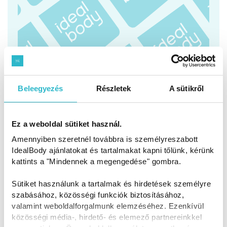
facebook.com/IdealBodyMagyarorszag
instagram.com/IdealBody_Magyarorszag/
Beleegyezés
Részletek
A sütikről
Ez a weboldal sütiket használ.
Legnépszerűbb
Amennyiben szeretnél továbbra is személyreszabott
termékeink:
IdealBody ajánlatokat és tartalmakat kapni tőlünk, kérünk
kattints a "Mindennek a megengedése" gombra.
Sütiket használunk a tartalmak és hirdetések személyre
szabásához, közösségi funkciók biztosításához,
valamint weboldalforgalmunk elemzéséhez. Ezenkívül
közösségi média-, hirdető- és elemező partnereinkkel