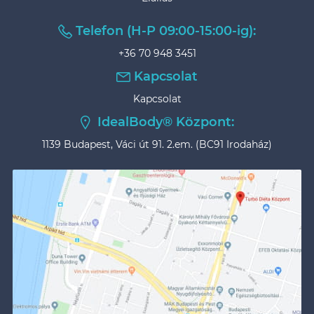
Telefon (H-P 09:00-15:00-ig):
+36 70 948 3451
Kapcsolat
Kapcsolat
IdealBody® Központ:
1139 Budapest, Váci út 91. 2.em. (BC91 Irodaház)