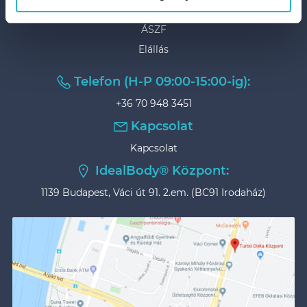
Adatvédelem
ÁSZF
Elállás
Telefon (H-P 09:00-15:00-ig):
+36 70 948 3451
Kapcsolat
Kapcsolat
IdealBody® Központ:
1139 Budapest, Váci út 91. 2.em. (BC91 Irodaház)