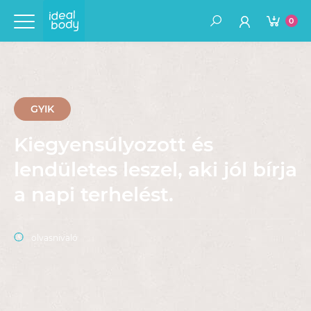
0
GYIK
Kiegyensúlyozott és
lendületes leszel, aki jól bírja
a napi terhelést.
olvasnivaló