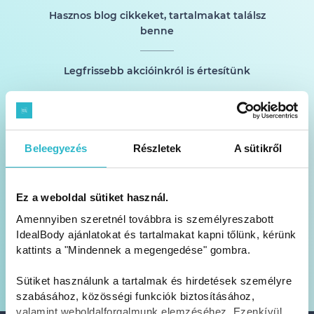
Hasznos blog cikkeket, tartalmakat találsz
benne
Legfrissebb akcióinkról is értesítünk
Beleegyezés
Részletek
A sütikről
FELIRATKOZOM!
Ez a weboldal sütiket használ.
Amennyiben szeretnél továbbra is személyreszabott
IdealBody ajánlatokat és tartalmakat kapni tőlünk, kérünk
Feliratkozom az Idealbody Kft. hírlevelére és hozzájárulok ahhoz,
kattints a "Mindennek a megengedése" gombra.
hogy e-mail-címemre reklámot is tartalmazó hírleveleket kapjak. A
személyes adataim kezelésére vonatkozó Adatvédelmi tájékoztatót
megismertem és tudomásul vettem.
Sütiket használunk a tartalmak és hirdetések személyre
szabásához, közösségi funkciók biztosításához,
valamint weboldalforgalmunk elemzéséhez. Ezenkívül