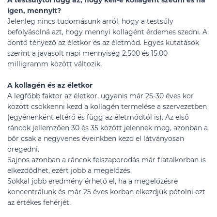
A testsúlytól függ az, hogy kell-e kollagént szedni és ha
igen, mennyit?
Jelenleg nincs tudomásunk arról, hogy a testsúly
befolyásolná azt, hogy mennyi kollagént érdemes szedni. A
döntő tényező az életkor és az életmód. Egyes kutatások
szerint a javasolt napi mennyiség 2.500 és 15.00
milligramm között változik.
A kollagén és az életkor
A legfőbb faktor az életkor, ugyanis már 25-30 éves kor
között csökkenni kezd a kollagén termelése a szervezetben
(egyénenként eltérő és függ az életmódtól is). Az első
ráncok jellemzően 30 és 35 között jelennek meg, azonban a
bőr csak a negyvenes éveinkben kezd el látványosan
öregedni.
Sajnos azonban a ráncok felszaporodás már fiatalkorban is
elkezdődhet, ezért jobb a megelőzés.
Sokkal jobb eredmény érhető el, ha a megelőzésre
koncentrálunk és már 25 éves korban elkezdjük pótolni ezt
az értékes fehérjét.