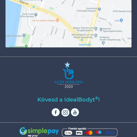
®
Kövesd a IdealBodyt
!