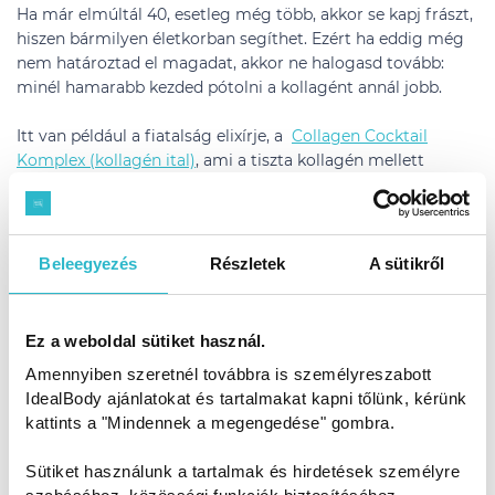
Ha már elmúltál 40, esetleg még több, akkor se kapj frászt,
hiszen bármilyen életkorban segíthet. Ezért ha eddig még
nem határoztad el magadat, akkor ne halogasd tovább:
minél hamarabb kezded pótolni a kollagént annál jobb.
Itt van például a fiatalság elixírje, a
Collagen Cocktail
Komplex (kollagén ital)
, ami a tiszta kollagén mellett
tartalmaz még elasztint és hialuronsavat is. Ők a
bőrfeszesítés mesterhármasa, hiszen e három anyag együtt
biztosítja a bőr rugalmasságát és feszességét. Plusz tettünk
bele biotint is, hogy a körmeid is ragyogóak és erősek
Beleegyezés
Részletek
A sütikről
legyenek, s a hajad is meg fogja hálálni a gondoskodást.
A kollagén hatása változókorban és 25+ éves korban
Ez a weboldal sütiket használ.
Változókorban válik a leginkább drasztikussá a kollagén
Amennyiben szeretnél továbbra is személyreszabott
hiány tünetei kezdve a bőrtől, az ízületeken át egészen a
IdealBody ajánlatokat és tartalmakat kapni tőlünk, kérünk
csontokig, izmokig. Ezért ha teheted, előzd meg és már 25
kattints a "Mindennek a megengedése" gombra.
éves kortól kezdj el természetes kollagént szedni. A
hormonváltozás miatt ugyanis a hölgyeket különösen
Sütiket használunk a tartalmak és hirdetések személyre
érinti a csontritkulás és az ízületi panaszok is ekkor