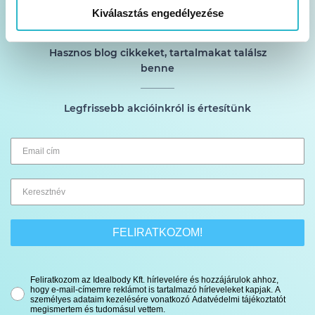
Heti 1 alkalommal küldjük a hírlevelet
Kiválasztás engedélyezése
Hasznos blog cikkeket, tartalmakat találsz
benne
Legfrissebb akcióinkról is értesítünk
FELIRATKOZOM!
Feliratkozom az Idealbody Kft. hírlevelére és hozzájárulok ahhoz,
hogy e-mail-címemre reklámot is tartalmazó hírleveleket kapjak. A
személyes adataim kezelésére vonatkozó Adatvédelmi tájékoztatót
megismertem és tudomásul vettem.