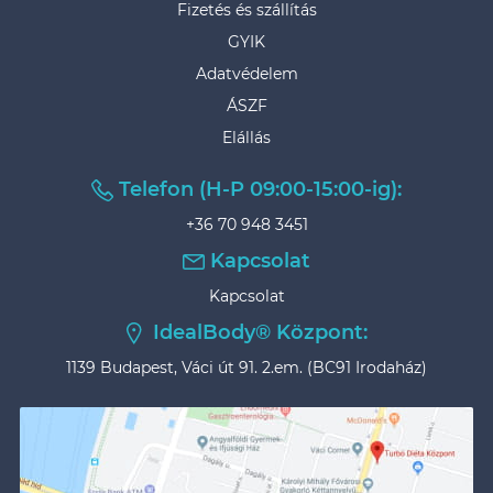
Fizetés és szállítás
GYIK
Adatvédelem
ÁSZF
Elállás
Telefon (H-P 09:00-15:00-ig):
+36 70 948 3451
Kapcsolat
Kapcsolat
IdealBody® Központ:
1139 Budapest, Váci út 91. 2.em. (BC91 Irodaház)