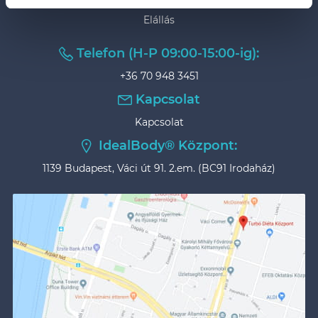
Elállás
Telefon (H-P 09:00-15:00-ig):
+36 70 948 3451
Kapcsolat
Kapcsolat
IdealBody® Központ:
1139 Budapest, Váci út 91. 2.em. (BC91 Irodaház)