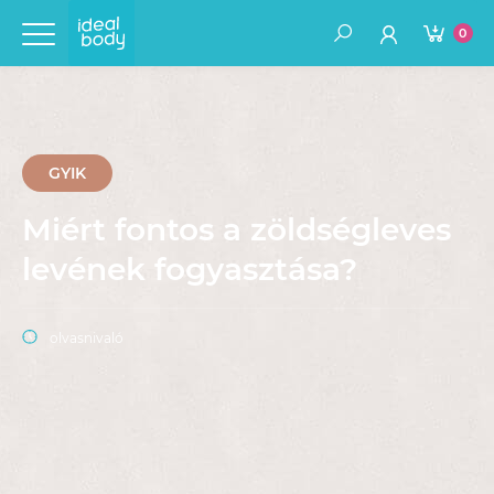
0
GYIK
Miért fontos a zöldségleves
levének fogyasztása?
olvasnivaló