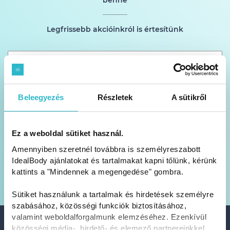
benne
Legfrissebb akcióinkról is értesítünk
Beleegyezés
Részletek
A sütikről
FELIRATKOZOM!
Ez a weboldal sütiket használ.
Amennyiben szeretnél továbbra is személyreszabott
Feliratkozom az Idealbody Kft. hírlevelére és hozzájárulok ahhoz,
IdealBody ajánlatokat és tartalmakat kapni tőlünk, kérünk
hogy e-mail-címemre reklámot is tartalmazó hírleveleket kapjak. A
személyes adataim kezelésére vonatkozó Adatvédelmi tájékoztatót
kattints a "Mindennek a megengedése" gombra.
megismertem és tudomásul vettem.
Sütiket használunk a tartalmak és hirdetések személyre
szabásához, közösségi funkciók biztosításához,
valamint weboldalforgalmunk elemzéséhez. Ezenkívül
Rólunk
közösségi média-, hirdető- és elemező partnereinkkel