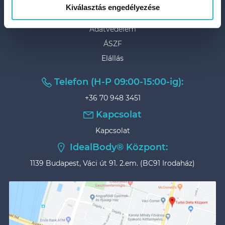
Fizetés és szállítás
Kiválasztás engedélyezése
GYIK
Adatvédelem
ÁSZF
Elállás
Telefon (H-P 09:00-15:00-ig):
+36 70 948 3451
Kapcsolat
Kapcsolat
IdealBody® Központ:
1139 Budapest, Váci út 91. 2.em. (BC91 Irodaház)