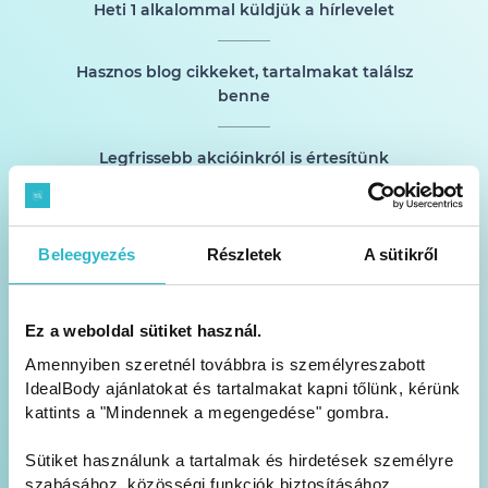
Heti 1 alkalommal küldjük a hírlevelet
Hasznos blog cikkeket, tartalmakat találsz
benne
Legfrissebb akcióinkról is értesítünk
Beleegyezés
Részletek
A sütikről
Ez a weboldal sütiket használ.
FELIRATKOZOM!
Amennyiben szeretnél továbbra is személyreszabott
IdealBody ajánlatokat és tartalmakat kapni tőlünk, kérünk
kattints a "Mindennek a megengedése" gombra.
Feliratkozom az Idealbody Kft. hírlevelére és hozzájárulok ahhoz,
hogy e-mail-címemre reklámot is tartalmazó hírleveleket kapjak. A
személyes adataim kezelésére vonatkozó Adatvédelmi tájékoztatót
Sütiket használunk a tartalmak és hirdetések személyre
megismertem és tudomásul vettem.
szabásához, közösségi funkciók biztosításához,