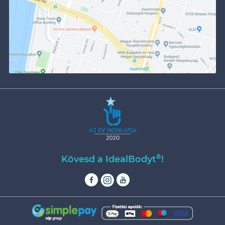
®
Kövesd a IdealBodyt
!