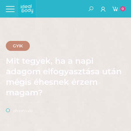
0
GYIK
Mit tegyek, ha a napi
adagom elfogyasztása után
mégis éhesnek érzem
magam?
olvasnivaló