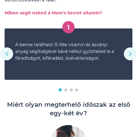
borsófőzelékkel a falat.
Miben segít neked a Mom's Secret vitamin?
1
A benne található 15 féle vitamin és ásványi
anyag segítségével kávé nélkül győzheted le a
fáradtságot, kifáradást, kialvatlanságot.
Miért olyan megterhelő időszak az első
egy-két év?