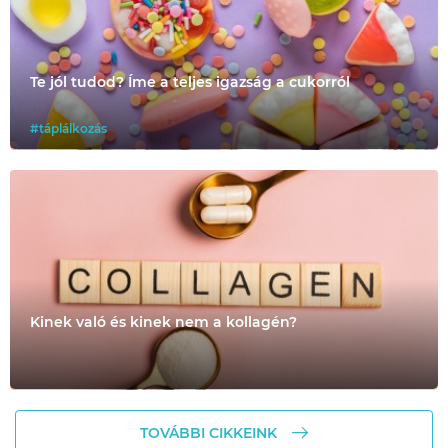
Te jól tudod? Íme a teljes igazság a cukorról
#táplálkozás
Kinek való és kinek nem a kollagén?
TOVÁBBI CIKKEINK