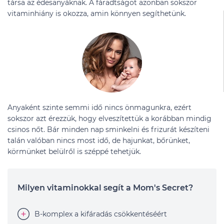
társa az édesanyáknak. A fáradtságot azonban sokszor
vitaminhiány is okozza, amin könnyen segíthetünk.
Anyaként szinte semmi idő nincs önmagunkra, ezért
sokszor azt érezzük, hogy elveszítettük a korábban mindig
csinos nőt. Bár minden nap sminkelni és frizurát készíteni
talán valóban nincs most idő, de hajunkat, bőrünket,
körmünket belülről is széppé tehetjük.
Milyen vitaminokkal segít a Mom's Secret?
B-komplex a kifáradás csökkentéséért