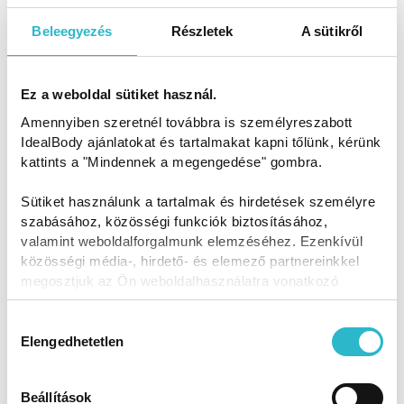
Beleegyezés
Részletek
A sütikről
Ez a weboldal sütiket használ.
Amennyiben szeretnél továbbra is személyreszabott
Nekik már sikerült, neked is fog!
IdealBody ajánlatokat és tartalmakat kapni tőlünk, kérünk
kattints a "Mindennek a megengedése" gombra.
Sütiket használunk a tartalmak és hirdetések személyre
szabásához, közösségi funkciók biztosításához,
valamint weboldalforgalmunk elemzéséhez. Ezenkívül
közösségi média-, hirdető- és elemező partnereinkkel
megosztjuk az Ön weboldalhasználatra vonatkozó
adatait, akik kombinálhatják az adatokat más olyan
Szilvi, az örökös diétázó
adatokkal, amelyeket Ön adott meg számukra vagy az
Hozzájárulás
Ön által használt más szolgáltatásokból gyűjtöttek.
Elengedhetetlen
kiválasztása
#Anyuka
#diéta kisgyerekkel
#Nagy Fogyás Verseny
Beállítások