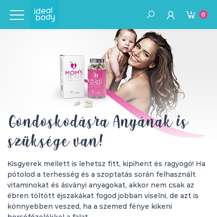
0
Gondoskodásra Anyának is
szüksége van!
Kisgyerek mellett is lehetsz fitt, kipihent és ragyogó! Ha
pótolod a terhesség és a szoptatás során felhasznált
vitaminokat és ásványi anyagokat, akkor nem csak az
ébren töltött éjszakákat fogod jobban viselni, de azt is
könnyebben veszed, ha a szemed fénye kikeni