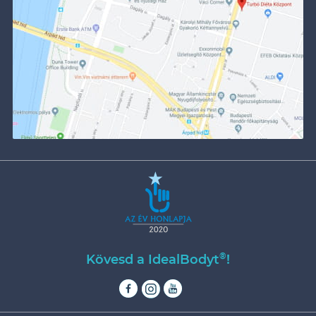
®
Kövesd a IdealBodyt
!