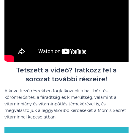
Tetszett a videó? Iratkozz fel a
sorozat további részeire!
A következő részekben foglalkozunk a haj- bőr- és
körömerősítés, a fáradtság és kimerültség, valamint a
vitaminhiány és vitaminpótlás témakörével is, és
megválaszoljuk a leggyakoribb kérdéseket a Mom's Secret
vitaminnal kapcsolatban.