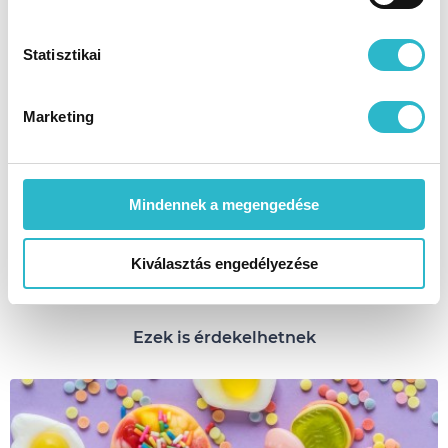
Statisztikai
Marketing
Nekem épp ilyen diétára volt szükségem
#Anyuka
#diéta kisgyerekkel
#Nagy Fogyás Verseny
Mindennek a megengedése
TOVÁBBI SIKERTÖRTÉNETEK
Kiválasztás engedélyezése
Ezek is érdekelhetnek