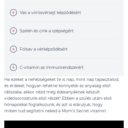
Vas a vörösvérsejt képződésért
Szelén és cink a szépségért
Folsav a vérképződésért
C-vitamin az immunrendszerért
Ha ezeket a nehézségeket te is nap, mint nap tapasztalod,
és érdekel, hogyan lehetne könnyebb az anyaság első
időszaka, akkor nézd meg édesanyáknak készült
videósorozatunk első részét! Ebben a szülés utáni első
hónapokkal foglalkozunk, és azt is eláruljuk, hogy
miben tud segítetni neked a Mom's Secret vitamin.