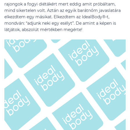
rajongok a fogyi diétákért mert eddig amit próbáltam,
mind sikertelen volt. Aztán az egyik barátnőm javaslatára
elkezdtem egy másikat. Elkezdtem az IdealBody®-t,
mondván: “adjunk neki egy esélyt”. De amint a képen is
látjátok, abszolút mértékben megérte!