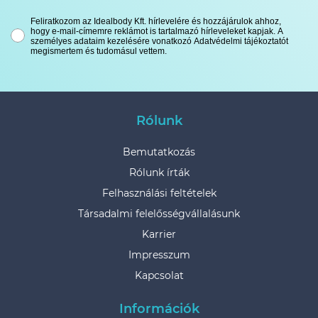
Feliratkozom az Idealbody Kft. hírlevelére és hozzájárulok ahhoz,
hogy e-mail-címemre reklámot is tartalmazó hírleveleket kapjak. A
személyes adataim kezelésére vonatkozó Adatvédelmi tájékoztatót
megismertem és tudomásul vettem.
Rólunk
Bemutatkozás
Rólunk írták
Felhasználási feltételek
Társadalmi felelősségvállalásunk
Karrier
Impresszum
Kapcsolat
Információk