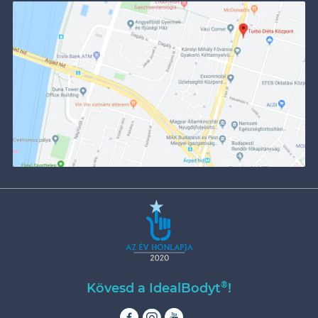
®
Kövesd a IdealBodyt
!