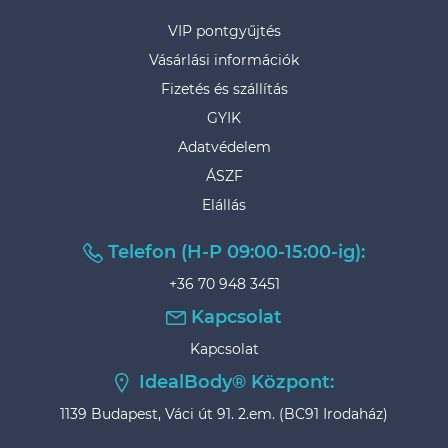
VIP pontgyűjtés
Vásárlási információk
Fizetés és szállítás
GYIK
Adatvédelem
ÁSZF
Elállás
Telefon (H-P 09:00-15:00-ig):
+36 70 948 3451
Kapcsolat
Kapcsolat
IdealBody® Központ:
1139 Budapest, Váci út 91. 2.em. (BC91 Irodaház)