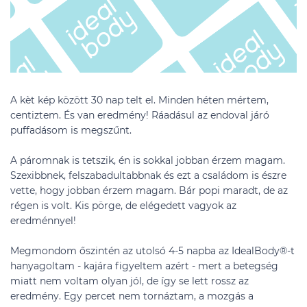
A kèt kép között 30 nap telt el. Minden héten mértem,
centiztem. És van eredmény! Ráadásul az endoval járó
puffadásom is megszűnt.
A páromnak is tetszik, én is sokkal jobban érzem magam.
Szexibbnek, felszabadultabbnak és ezt a családom is észre
vette, hogy jobban érzem magam. Bár popi maradt, de az
régen is volt. Kis pörge, de elégedett vagyok az
eredménnyel!
Megmondom őszintén az utolsó 4-5 napba az IdealBody®-t
hanyagoltam - kajára figyeltem azért - mert a betegség
miatt nem voltam olyan jól, de így se lett rossz az
eredmény. Egy percet nem tornáztam, a mozgás a