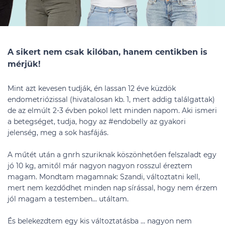
A sikert nem csak kilóban, hanem centikben is
mérjük!
Mint azt kevesen tudják, én lassan 12 éve küzdök
endometriózissal (hivatalosan kb. 1, mert addig találgattak)
de az elmúlt 2-3 évben pokol lett minden napom. Aki ismeri
a betegséget, tudja, hogy az #endobelly az gyakori
jelenség, meg a sok hasfájás.
A műtét után a gnrh szuriknak köszönhetően felszaladt egy
jó 10 kg, amitől már nagyon nagyon rosszul éreztem
magam. Mondtam magamnak: Szandi, változtatni kell,
mert nem kezdődhet minden nap sírással, hogy nem érzem
jól magam a testemben... utáltam.
És belekezdtem egy kis változtatásba … nagyon nem