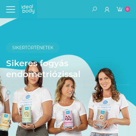
0
SIKERTÖRTÉNETEK
Sikeres fogyás
endometriózissal
olvasnivaló