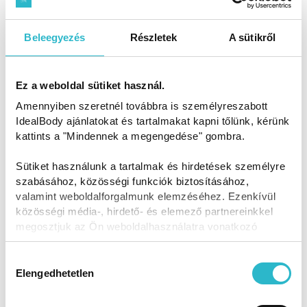
Beleegyezés
Részletek
A sütikről
Ez a weboldal sütiket használ.
Amennyiben szeretnél továbbra is személyreszabott
IdealBody ajánlatokat és tartalmakat kapni tőlünk, kérünk
kattints a "Mindennek a megengedése" gombra.
Köszi, IdealBody®!
Sütiket használunk a tartalmak és hirdetések személyre
Neked ajánlott csomagok
szabásához, közösségi funkciók biztosításához,
valamint weboldalforgalmunk elemzéséhez. Ezenkívül
közösségi média-, hirdető- és elemező partnereinkkel
megosztjuk az Ön weboldalhasználatra vonatkozó
adatait, akik kombinálhatják az adatokat más olyan
adatokkal, amelyeket Ön adott meg számukra vagy az
Hozzájárulás
Ön által használt más szolgáltatásokból gyűjtöttek.
Elengedhetetlen
kiválasztása