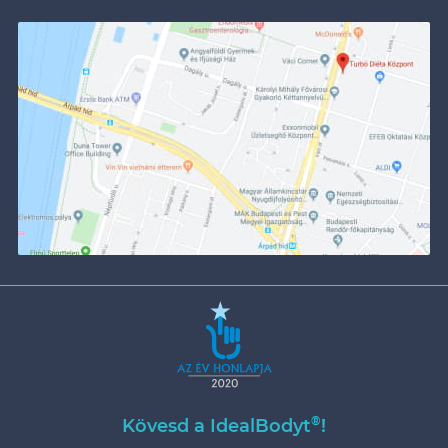
®
Kövesd a IdealBodyt
!