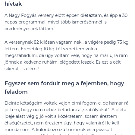
hívtak
A Nagy Fogyás verseny előtt éppen diétáztam, és épp a 30
napos programmal, mivel több ismerősömnél is
eredményesnek láttam.
A versenynek 82 kilósan vágtam neki, a végére pedig 75 kg
lettem. Eredetileg 10 kg-tól szerettem volna
megszabadulni, de úgy voltam vele, hogy ha már újra rám
jönnek a kedvenc ruháim, elégedett leszek. És ezt a célt
sikerült is elérni!
Egyszer sem fordult meg a fejemben, hogy
feladom
Eleinte kétségeim voltak, vajon bírni fogom-e, de hamar rá
jöttem, hogy nem nehéz betartani a „szabályokat”. A diéta
ideje alatt végig jó volt a közérzetem, sosem éreztem
éhségérzetet, nem éreztem úgy, hogy valamiről le kell
mondanom. A különböző ízű turmixok és a javasolt