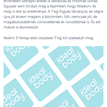
étrendben szereplő ételek is laktatóak és finomak voltak.
Egyszer sem fordult meg a fejemben, hogy feladom, és
meg is lett az eredménye. A 7 kg fogyás látványos, és végre
újra jól érzem magam a bőrömben. Sőt, nemcsak jól, de
magabiztosabbnak, csinosabbnak és vonzóbbnak is. És ezt
mások is észreveszik.
Noémi 3 hónap alatt összesen 7 kg-tól szabadult meg.