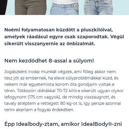
Noémi folyamatosan küzdött a pluszkilóival,
amelyek ráadásul egyre csak szaporodtak. Végül
sikerült visszanyernie az önbizalmát.
Nem kezdődhet 8-assal a súlyom!
Jogászként irodai munkát végzek, ami főleg akkor nem
tesz jót az embernek, ha eleve súlyproblémákkal küzd, és
nekem már egyetemista korom óta gondjaim voltak e
téren. Többszöri diétákkal 70-72 kilóra sikerült ugyan olykor
lefogynom (175 cm vagyok), de mindig visszaugrott, és
tavaly átléptem a rettegett 80 kg-ot is, így persze azonnal
tenni akartam a fogyás érdekében.
Épp Idealbody-ztam, amikor IdealBody®-zni