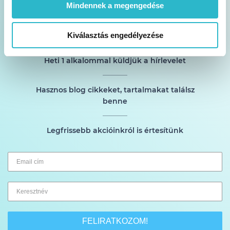
Mindennek a megengedése
Akciók és tippek a postafiókodban
Kiválasztás engedélyezése
Heti 1 alkalommal küldjük a hírlevelet
Hasznos blog cikkeket, tartalmakat találsz
benne
Legfrissebb akcióinkról is értesítünk
FELIRATKOZOM!