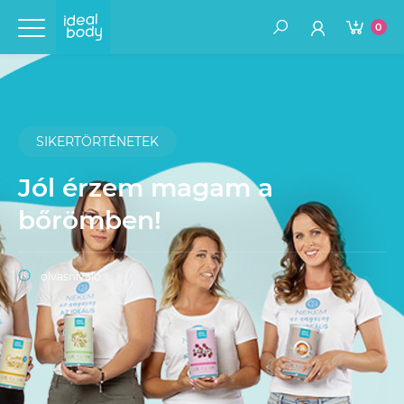
0
SIKERTÖRTÉNETEK
Jól érzem magam a
bőrömben!
olvasnivaló