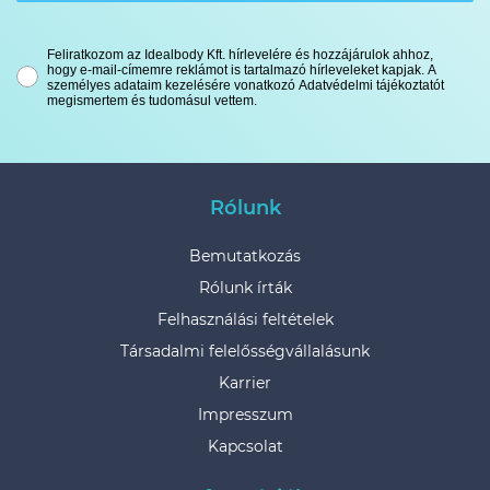
Feliratkozom az Idealbody Kft. hírlevelére és hozzájárulok ahhoz,
hogy e-mail-címemre reklámot is tartalmazó hírleveleket kapjak. A
személyes adataim kezelésére vonatkozó Adatvédelmi tájékoztatót
megismertem és tudomásul vettem.
Rólunk
Bemutatkozás
Rólunk írták
Felhasználási feltételek
Társadalmi felelősségvállalásunk
Karrier
Impresszum
Kapcsolat