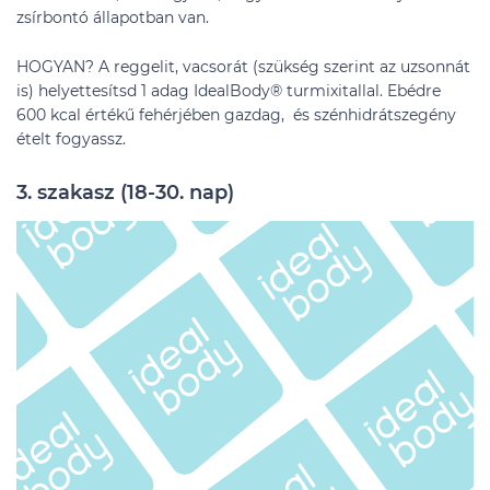
zsírbontó állapotban van.
HOGYAN? A reggelit, vacsorát (szükség szerint az uzsonnát
is) helyettesítsd 1 adag IdealBody® turmixitallal. Ebédre
600 kcal értékű fehérjében gazdag, és szénhidrátszegény
ételt fogyassz.
3. szakasz (18-30. nap)