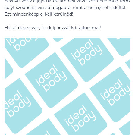
bekövetkezik a jojó-hatás, aminek következtében még több
súlyt szedhetsz vissza magadra, mint amennyiről indultál.
Ezt mindenképp el kell kerülnöd!
Ha kérdésed van, fordulj hozzánk bizalommal!