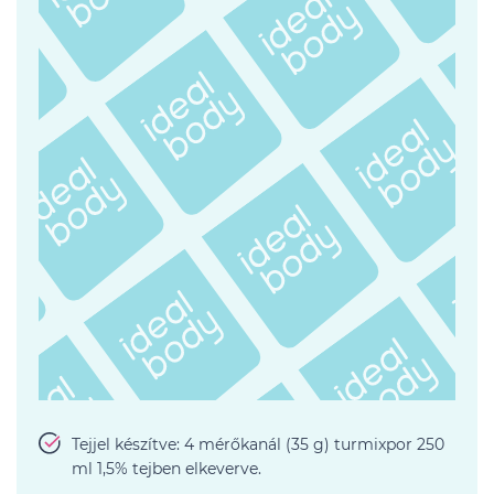
Tejjel készítve: 4 mérőkanál (35 g) turmixpor 250
ml 1,5% tejben elkeverve.