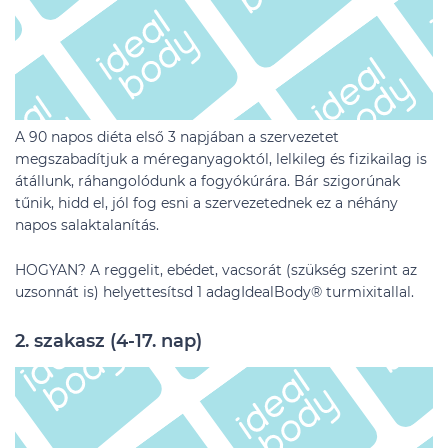
A 90 napos diéta első 3 napjában a szervezetet
megszabadítjuk a méreganyagoktól, lelkileg és fizikailag is
átállunk, ráhangolódunk a fogyókúrára. Bár szigorúnak
tűnik, hidd el, jól fog esni a szervezetednek ez a néhány
napos salaktalanítás.
HOGYAN? A reggelit, ebédet, vacsorát (szükség szerint az
uzsonnát is) helyettesítsd 1 adagIdealBody® turmixitallal.
2. szakasz (4-17. nap)