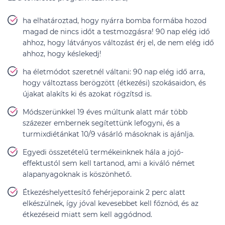
ha elhatároztad, hogy nyárra bomba formába hozod
magad de nincs időt a testmozgásra! 90 nap elég idő
ahhoz, hogy látványos változást érj el, de nem elég idő
ahhoz, hogy késlekedj!
ha életmódot szeretnél váltani: 90 nap elég idő arra,
hogy változtass berögzött (étkezési) szokásaidon, és
újakat alakíts ki és azokat rögzítsd is.
Módszerünkkel 19 éves múltunk alatt már több
százezer embernek segítettünk lefogyni, és a
turmixdiétánkat 10/9 vásárló másoknak is ajánlja.
Egyedi összetételű termékeinknek hála a jojó-
effektustól sem kell tartanod, ami a kiváló német
alapanyagoknak is köszönhető.
Étkezéshelyettesítő fehérjeporaink 2 perc alatt
elkészülnek, így jóval kevesebbet kell főznöd, és az
étkezéseid miatt sem kell aggódnod.