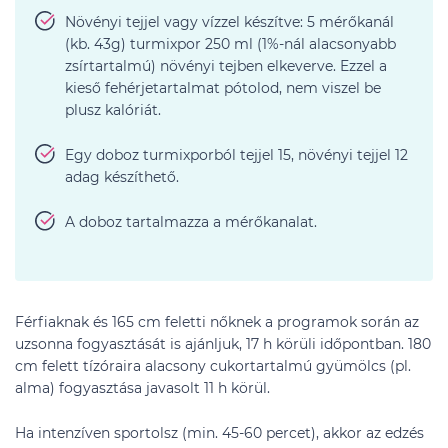
Növényi tejjel vagy vízzel készítve: 5 mérőkanál
(kb. 43g) turmixpor 250 ml (1%-nál alacsonyabb
zsírtartalmú) növényi tejben elkeverve. Ezzel a
kieső
fehérjetartalmat pótolod, nem viszel be
plusz kalóriát.
Egy doboz turmixporból tejjel 15, növényi tejjel 12
adag készíthető.
A doboz tartalmazza a mérőkanalat.
Férfiaknak és 165 cm feletti nőknek a programok során az
uzsonna fogyasztását is ajánljuk, 17 h körüli időpontban. 180
cm felett tízóraira alacsony cukortartalmú gyümölcs (pl.
alma) fogyasztása javasolt 11 h körül.
Ha intenzíven sportolsz (min. 45-60 percet), akkor az edzés