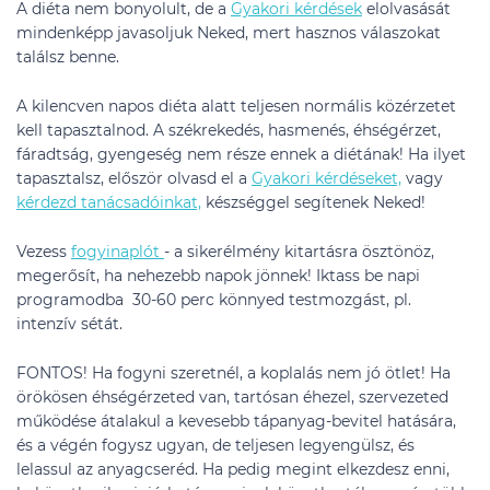
A diéta nem bonyolult, de a
Gyakori kérdések
elolvasását
mindenképp javasoljuk Neked, mert hasznos válaszokat
találsz benne.
A kilencven napos diéta alatt teljesen normális közérzetet
kell tapasztalnod. A székrekedés, hasmenés, éhségérzet,
fáradtság, gyengeség nem része ennek a diétának! Ha ilyet
tapasztalsz, először olvasd el a
Gyakori kérdéseket,
vagy
kérdezd tanácsadóinkat,
készséggel segítenek Neked!
Vezess
fogyinaplót
- a sikerélmény kitartásra ösztönöz,
megerősít, ha nehezebb napok jönnek! Iktass be napi
programodba 30-60 perc könnyed testmozgást, pl.
intenzív sétát.
FONTOS! Ha fogyni szeretnél, a koplalás nem jó ötlet! Ha
örökösen éhségérzeted van, tartósan éhezel, szervezeted
működése átalakul a kevesebb tápanyag-bevitel hatására,
és a végén fogysz ugyan, de teljesen legyengülsz, és
lelassul az anyagcseréd. Ha pedig megint elkezdesz enni,