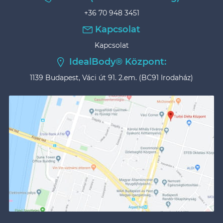
+36 70 948 3451
Kapcsolat
Kapcsolat
IdealBody® Központ:
1139 Budapest, Váci út 91. 2.em. (BC91 Irodaház)