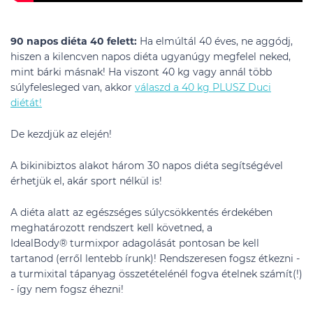
90 napos diéta 40 felett:
Ha elmúltál 40 éves, ne aggódj,
hiszen a kilencven napos diéta ugyanúgy megfelel neked,
mint bárki másnak! Ha viszont 40 kg vagy annál több
súlyfelesleged van, akkor
válaszd a 40 kg PLUSZ Duci
diétát!
De kezdjük az elején!
A bikinibiztos alakot három 30 napos diéta segítségével
érhetjük el, akár sport nélkül is!
A diéta alatt az egészséges súlycsökkentés érdekében
meghatározott rendszert kell követned, a
IdealBody® turmixpor adagolását pontosan be kell
tartanod (erről lentebb írunk)! Rendszeresen fogsz étkezni -
a turmixital tápanyag összetételénél fogva ételnek számít(!)
- így nem fogsz éhezni!