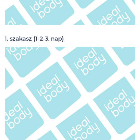
1. szakasz (1-2-3. nap)