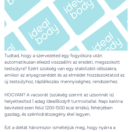
Tudtad, hogy a szervezeted egy fogyókúra után
automatikusan elkezd visszaállni az eredeti, megszokott
testsúlyra? Ezért szükség van egy stabilizáló időszakra,
amikor az anyagcserédet és az elmédet hozzászoktatod az
új testsúlyhoz, táplálkozási mennyiséghez, rendszerhez.
HOGYAN? A vacsorát (szükség szerint az uzsonnát is)
helyettesítsd 1 adag IdealBody® turmixitallal. Napi kalória
beviteled ezen felül 1200-1500 kcal értékű, fehérjében
gazdag, és szénhidrátszegény étel legyen.
Ezt a diétát háromszor ismételjük meg, hogy nyárra a