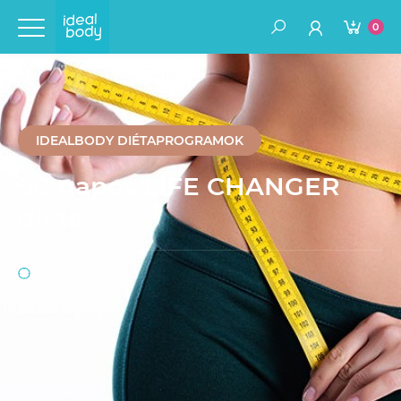
0
IDEALBODY DIÉTAPROGRAMOK
90 napos LIFE CHANGER
diéta
olvasnivaló