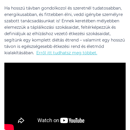
Ha hosszú távban gondolkozol és szeretnél tudatosabban,
energikusabban, és fittebben élni, vedd igénybe személyre
szabott tanácsadásunkat is! Ennek keretében mélyebben
elemezzük a táplálkozási szokásaidat, feltérképezzük és
definiáljuk az elhízáshoz vezető étkezési szokásaidat,
segítünk egy komplett diétás étrend – valamint egy hosszú
távon is egészségesebb étkezési rend és életmód
kialakításában.
Erről itt tudhatsz meg többet.