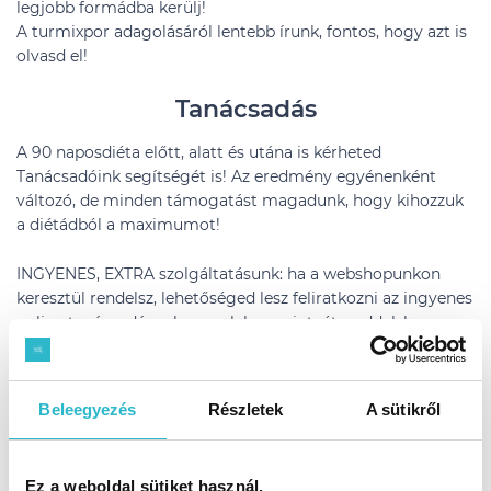
legjobb formádba kerülj!
A turmixpor adagolásáról lentebb írunk, fontos, hogy azt is
olvasd el!
Tanácsadás
A 90 naposdiéta előtt, alatt és utána is kérheted
Tanácsadóink segítségét is! Az eredmény egyénenként
változó, de minden támogatást magadunk, hogy kihozzuk
a diétádból a maximumot!
INGYENES, EXTRA szolgáltatásunk: ha a webshopunkon
keresztül rendelsz, lehetőséged lesz feliratkozni az ingyenes
online tanácsadásunkra, melyben mintaétrenddel, hasznos
tanácsokkal látunk el és a mindennapi motivációt is
biztosítjuk a diétád alatt! Élj ezzel a lehetőséggel!
Beleegyezés
Részletek
A sütikről
Mozgás és diéta
A diéta mozgás, intenzív sport nélkül is jól működik, hiszen
Ez a weboldal sütiket használ.