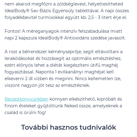
nem akarod megfőzni a zöldséglevest, helyettesítheted
IdealBody® Sav-Bázis Egyensúly tablettával. A napi összes
folyadékbevitel turmixokkal együtt kb. 2,5 - 3 litert érje el.
Fontos! A méreganyagok intenzív felszabadulása miatt
napi 2 kapszula IdealBody® Antioxidáns szedése javasolt.
A rost a bélrendszer kéményseprője, segít eltávolítani a
lerakódásokat és hozzásegít az optimális emésztéshez,
ezért előnyös lehet a diétát kiegészíteni útifű maghéj
fogyasztással. Naponta 1 evőkanálnyi maghéjat kell
elkeverni 2 dl vízben és meginni. Nincs kellemetlen íze,
viszont nagyon jót tesz az emésztésnek.
Receptkönyvünkben
könnyen elkészíthető, kipróbált és
finom ételeket gyűjtöttünk Neked össze, amelyeknek a
család is örülni fog!
További hasznos tudnivalók