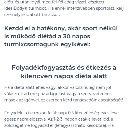
előtt és után igyál meg fél-fél adag vízzel készített
IdealBody® turmixot. Ha ennél intenzívebben sportolsz, kérj
személyre szabott tanácsot.
Kezdd el a hatékony, akár sport nélkül
is működő diétád a 30 napos
turmixcsomagunk egyikével:
Folyadékfogyasztás és étkezés a
kilencven napos diéta alatt
Ha a diéta alatt éhes vagy, akkor valószínűleg nem jól
választottad meg az adagolást vagy a szervezetednek
mások az igényei, ez esetben kérd tanácsadóink segítségét!
Folyadék a turmixon felül: napi 0,5 liter zöldségleves leve
egész napra elosztva. Az 1-2-3. napon csak a levet idd, a
zöldséget ne fogyaszd el (lefagyasztható későbbre). Ha