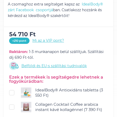
A csomaghoz extra segítséget kapsz az
IdealBody®
zárt Facebook csoportjá
ban. Csatlakozz hozzánk és
kérdezd az IdealBody® szakértőit!
54 710 Ft
Mi az a VIP pont?
+210 pont
Raktáron:
1-3 munkanapon belül szállítjuk. Szállítási
díj 690 Ft-tól.
Belföldi és EU-s szállítási tudnivalók
Ezek a termékek is segítségedre lehetnek a
fogyókúrádban:
IdealBody® Antioxidáns tabletta (3
550 Ft)
Collagen Cocktail Coffee arabica
instant kávé kollagénnel (7 390 Ft)