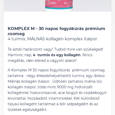
KOMPLEX M - 30 napos fogyókúrás prémium
csomag
4 turmix, MÁLNÁS kollagén komplex italpor
Te aztán határozott vagy! Tudod mire van szükséged!
Harminc nap,
4 turmix és egy kollagén
. Nincs
megállás, idén eléred a vágyott alakot!
A Komplex M 30 napos fogyókúrás prémium csomag
tartalma négy étkezéshelyettesítő turmix, egy doboz
Málnás kollagén italpor. Üdítően zamatos málna ízű
kollagén italpor, több mint 9000 mg hidrolizált
kollagénnel, hialuronsavval, acai bogyó és csipkebogyó
kivonattal, hozzáadott vitaminokkal. Két különböző
típusú kollagént tartalmaz a bőr szépségéért és az
ízületek egészségéért.