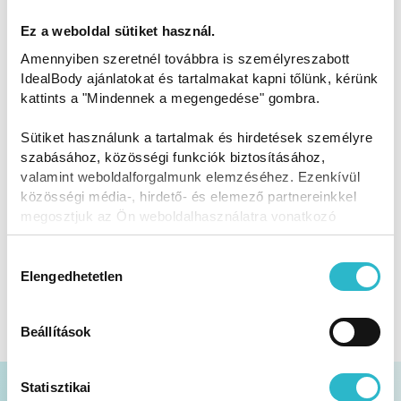
Összetevők
Ez a weboldal sütiket használ.
Amennyiben szeretnél továbbra is személyreszabott
Azért, hogy a fogyás folyamata alatt is
IdealBody ajánlatokat és tartalmakat kapni tőlünk, kérünk
megőrizd bőröd szépségét és ízületeid egészségét, a
kattints a "Mindennek a megengedése" gombra.
csomagot egy doboz üdítően gyümölcsös, MÁLNÁS
kollagén komplex italporral egészítettük ki. A benne
Sütiket használunk a tartalmak és hirdetések személyre
lévő
csipkebogyó és az acai bogyó kivonat
szuper
szabásához, közösségi funkciók biztosításához,
immunerősítők, csakúgy, mint a
C-, D- és K2
valamint weboldalforgalmunk elemzéséhez. Ezenkívül
vitamin
ok, amelyek azért kerülnek a kollagén
közösségi média-, hirdető- és elemező partnereinkkel
italodba, mert szerintünk a szépség mellé egészség is
megosztjuk az Ön weboldalhasználatra vonatkozó
jár!
adatait, akik kombinálhatják az adatokat más olyan
adatokkal, amelyeket Ön adott meg számukra vagy az
Hozzájárulás
Ön által használt más szolgáltatásokból gyűjtöttek.
Elengedhetetlen
kiválasztása
Beállítások
Statisztikai