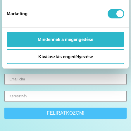
Akciók és tippek a postafiókodban
Marketing
Heti 1 alkalommal küldjük a hírlevelet
Hasznos blog cikkeket, tartalmakat találsz
Mindennek a megengedése
benne
Kiválasztás engedélyezése
Legfrissebb akcióinkról is értesítünk
FELIRATKOZOM!