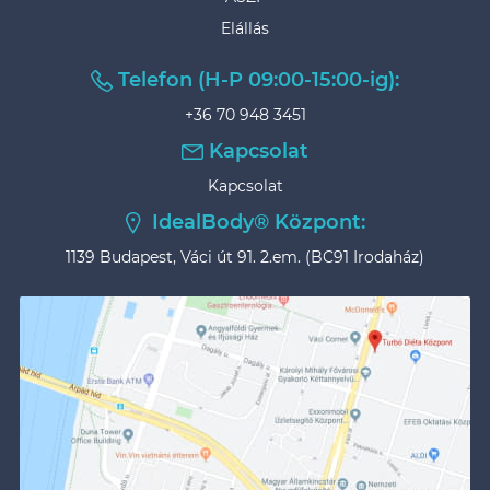
Elállás
Telefon (H-P 09:00-15:00-ig):
+36 70 948 3451
Kapcsolat
Kapcsolat
IdealBody® Központ:
1139 Budapest, Váci út 91. 2.em. (BC91 Irodaház)