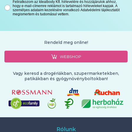
Feliratkozom az Idealbody Kft. hírlevelére és hozzájárulok ahhoz,
hogy e-mail-címemre reklámot is tartalmazó hírleveleket kapjak. A
személyes adataim kezelésére vonatkozó Adatvédelmi tájékoztatót
megismertem és tudomásul vettem.
Rendeld meg online!
WEBSHOP
Vagy keresd a drogériákban, szupermarketekben,
patikákban és gyógynövényboltokban!
Rólunk