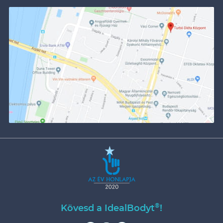
®
Kövesd a IdealBodyt
!