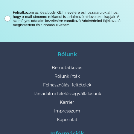
Feliratkozom az Idealbody Kft. hírlevelére és hozzájárulok ahhoz,
hogy e-mail-címemre reklámot is tartalmazó hírleveleket kapjak. A
személyes adataim kezelésére vonatkozó Adatvédelmi tájékoztatót
megismertem és tudomásul vettem.
Rólunk
Bemutatkozás
Rólunk írták
Felhasználási feltételek
Társadalmi felelősségvállalásunk
Karrier
Impresszum
Kapcsolat
Információk