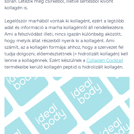
során. Létezik még csirkéből, illetve sertésből kivont
kollagén is.
Legelőször marhából vontak ki kollagént, ezért a legtöbb
adat és információ a marha kollagénről áll rendelkezésre.
Ami a felszívódást illeti, nincs igazán különbség aközött,
hogy melyik állat részeiből nyerik ki a kollagént. Ami
számít, az a kollagén formája: ahhoz, hogy a szervezet fel
tudja dolgozni, előemésztettnek (= hidrolizált kollagén) kell
lennie a kollagénnek. Ezért készülnek a
Collagen Cocktail
termékeibe kerülő kollagén peptid is hidrolizált kollagén.