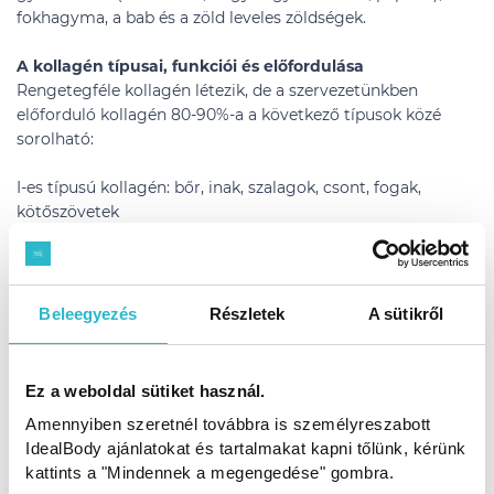
fokhagyma, a bab és a zöld leveles zöldségek.
A kollagén típusai, funkciói és előfordulása
Rengetegféle kollagén létezik, de a szervezetünkben
előforduló kollagén 80-90%-a a következő típusok közé
sorolható:
I-es típusú kollagén: bőr, inak, szalagok, csont, fogak,
kötőszövetek
II-es típusú kollagén: porcok, szem
III-as típusú kollagén: bőr, izmok, erek
Ilyen kollagén kerül a táplálékkiegészítőkbe
Beleegyezés
Részletek
A sütikről
A kollagén három formában kerülhet a
táplálékkiegészítőkbe:
1. hidrolizált kollagén
Ez a weboldal sütiket használ.
2. denaturálatlan kollagén
Amennyiben szeretnél továbbra is személyreszabott
3. zselatin
IdealBody ajánlatokat és tartalmakat kapni tőlünk, kérünk
kattints a "Mindennek a megengedése" gombra.
A denaturálatlan vagy nyers kollagént csirkeporcból vonják