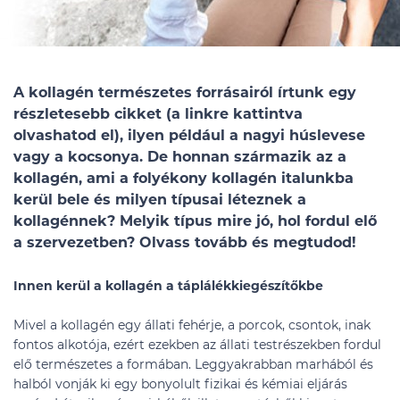
A kollagén természetes forrásairól írtunk egy
részletesebb cikket (a linkre kattintva
olvashatod el), ilyen például a nagyi húslevese
vagy a kocsonya. De honnan származik az a
kollagén, ami a folyékony kollagén italunkba
kerül bele és milyen típusai léteznek a
kollagénnek? Melyik típus mire jó, hol fordul elő
a szervezetben? Olvass tovább és megtudod!
Innen kerül a kollagén a táplálékkiegészítőkbe
Mivel a kollagén egy állati fehérje, a porcok, csontok, inak
fontos alkotója, ezért ezekben az állati testrészekben fordul
elő természetes a formában. Leggyakrabban marhából és
halból vonják ki egy bonyolult fizikai és kémiai eljárás