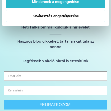
Mindennek a megengedése
Akciók és tippek a postafiókodban
Kiválasztás engedélyezése
Heti 1 alkalommal küldjük a hírlevelet
Hasznos blog cikkeket, tartalmakat találsz
benne
Legfrissebb akcióinkról is értesítünk
FELIRATKOZOM!