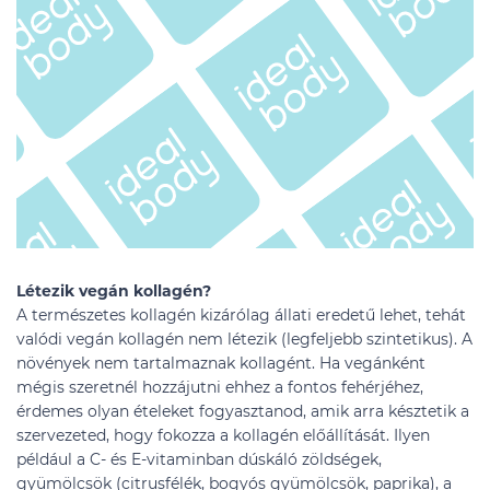
Létezik vegán kollagén?
A természetes kollagén kizárólag állati eredetű lehet, tehát
valódi vegán kollagén nem létezik (legfeljebb szintetikus). A
növények nem tartalmaznak kollagént. Ha vegánként
mégis szeretnél hozzájutni ehhez a fontos fehérjéhez,
érdemes olyan ételeket fogyasztanod, amik arra késztetik a
szervezeted, hogy fokozza a kollagén előállítását. Ilyen
például a C- és E-vitaminban dúskáló zöldségek,
gyümölcsök (citrusfélék, bogyós gyümölcsök, paprika), a