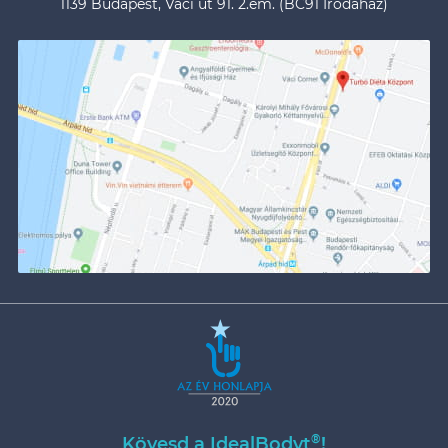
1139 Budapest, Váci út 91. 2.em. (BC91 Irodaház)
®
Kövesd a IdealBodyt
!