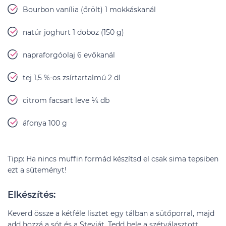
Bourbon vanília (őrölt) 1 mokkáskanál
natúr joghurt 1 doboz (150 g)
napraforgóolaj 6 evőkanál
tej 1,5 %-os zsírtartalmú 2 dl
citrom facsart leve ¼ db
áfonya 100 g
Tipp: Ha nincs muffin formád készítsd el csak sima tepsiben
ezt a süteményt!
Elkészítés:
Keverd össze a kétféle lisztet egy tálban a sütőporral, majd
add hozzá a sót és a Steviát. Tedd bele a szétválasztott