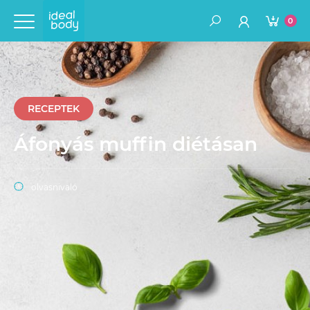
0
RECEPTEK
Áfonyás muffin diétásan
olvasnivaló