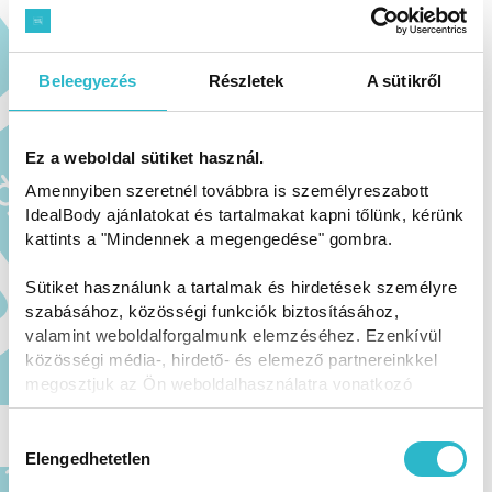
Beleegyezés
Részletek
A sütikről
Ez a weboldal sütiket használ.
Amennyiben szeretnél továbbra is személyreszabott
IdealBody ajánlatokat és tartalmakat kapni tőlünk, kérünk
kattints a "Mindennek a megengedése" gombra.
Sütiket használunk a tartalmak és hirdetések személyre
szabásához, közösségi funkciók biztosításához,
valamint weboldalforgalmunk elemzéséhez. Ezenkívül
közösségi média-, hirdető- és elemező partnereinkkel
megosztjuk az Ön weboldalhasználatra vonatkozó
Kakukkfüves kefires csirkecsíkok gerslivel
adatait, akik kombinálhatják az adatokat más olyan
adatokkal, amelyeket Ön adott meg számukra vagy az
Hozzájárulás
Ön által használt más szolgáltatásokból gyűjtöttek.
Elengedhetetlen
kiválasztása
RECEPTEK