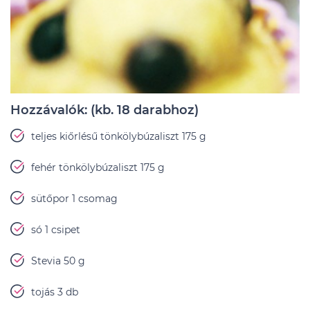
Hozzávalók: (kb. 18 darabhoz)
teljes kiőrlésű tönkölybúzaliszt 175 g
fehér tönkölybúzaliszt 175 g
sütőpor 1 csomag
só 1 csipet
Stevia 50 g
tojás 3 db