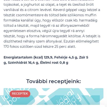
tojásokat, a joghurtot az olajat, a tejet és ízesítsd őrölt
vaníliával és a citrom levével. Keverd géppel vagy kézzel a
tésztát csomómentesre és töltsd bele szilikonos muffin
formákba kanállal úgy, hogy először csak kb. harmadáig
töltsd a tésztát, majd tegyél rá az áfonyaszemekből
egyenletesen elosztva, végül újra tegyél rá annyi
tésztát, hogy a forma háromnegyedét kitöltse. A tetejét is
díszítheted néhány szem áfonyával. Ezután előmelegített
170 fokos sütőben süsd készre 25 perc alatt.
Energiatartalom (kcal) 129,9, Fehérje 4,5 g, Zsír 5
g, Szénhidrát 16,4 g, Élelmi rost 0,8 g
További receptjeink:
RECEPTEK