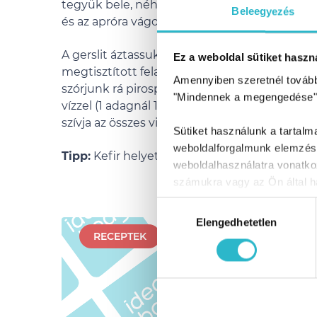
tegyük bele, néhány percig forgassuk át, majd
Beleegyezés
és az apróra vágott friss kakukkfüvet adjuk h
A gerslit áztassuk néhány órát hideg vízben,
Ez a weboldal sütiket haszná
megtisztított felaprított hagymát pároljuk ra
Amennyiben szeretnél továbbr
szórjunk rá pirospaprikát és azzal is keverjük
"Mindennek a megengedése"
vízzel (1 adagnál 1,5 dl), sózzuk meg, majd pá
szívja az összes vizet.
Sütiket használunk a tartal
weboldalforgalmunk elemzésé
Tipp:
Kefir helyett natúr joghurttal is elkészít
weboldalhasználatra vonatko
számukra vagy az Ön által ha
Szerintünk 
Hozzájárulás
Elengedhetetlen
kiválasztása
RECEPTEK