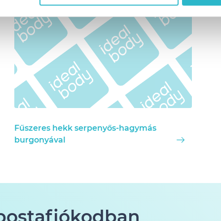
Fűszeres hekk serpenyős-hagymás
burgonyával
 postafiókodban