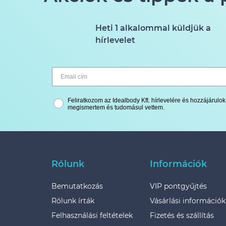
Heti 1 alkalommal küldjük a
hírlevelet
Feliratkozom az Idealbody Kft. hírlevelére és hozzájárul
megismertem és tudomásul vettem.
Rólunk
Információk
Bemutatkozás
VIP pontgyűjtés
Rólunk írták
Vásárlási információk
Felhasználási feltételek
Fizetés és szállítás