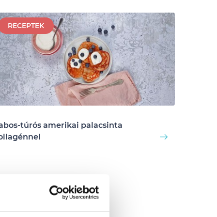
RECEPTEK
abos-túrós amerikai palacsinta
ollagénnel