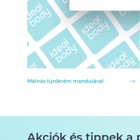
Málnás túrókrém mandulával
Akciók és tippek a