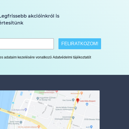
Legfrissebb akcióinkról is
értesítünk
FELIRATKOZOM!
lyes adataim kezelésére vonatkozó Adatvédelmi tájékoztatót