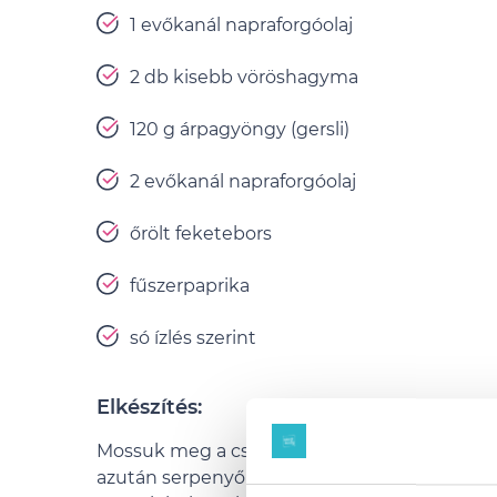
1 evőkanál napraforgóolaj
2 db kisebb vöröshagyma
120 g árpagyöngy (gersli)
2 evőkanál napraforgóolaj
őrölt feketebors
fűszerpaprika
só ízlés szerint
Elkészítés:
Mossuk meg a csirkemellet, majd papírtörlővel i
azután serpenyőben kevés olajon pirítsuk me