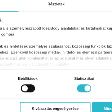
 ízlés szerint sózzuk és borsozzuk, végül a kefirt
Részletek
ozzá és forraljuk, amíg megpuhul.
 majd hevítsünk kevés olajat egy lábasban és a
l.
jta üvegesre, ezután tegyük bele a gerslit és
a is személyreszabott IdealBody ajánlatokat és tartalmakat kapn
 át, majd öntsük fel két és félszeres mennyiségű
 gombra.
roljuk alacsony lángon fedő alatt, míg be nem
mak és hirdetések személyre szabásához, közösségi funkciók biz
hez. Ezenkívül közösségi média-, hirdető- és elemező partner
hetjük a csirkét!
zó adatait, akik kombinálhatják az adatokat más olyan adatokka
sznált más szolgáltatásokból gyűjtöttek.
ez is ízlene:
Beállítások
Statisztikai
RECEPTEK
Kiválasztás engedélyezése
Min