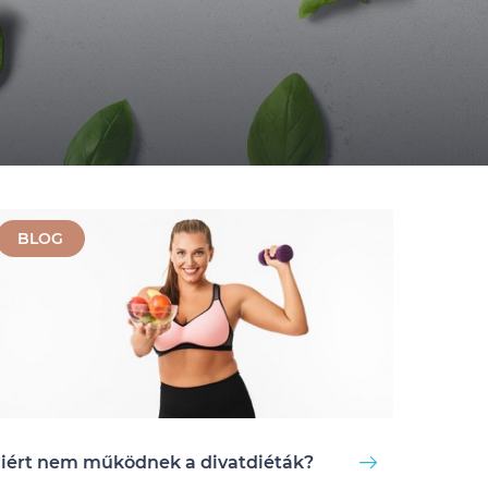
BLOG
iért nem működnek a divatdiéták?