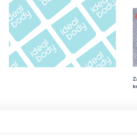
Z
k
tassuk le róla a vizet. Vágjuk fel csíkokra,
g, majd a megtisztított zúzott fokhagymát