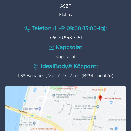
ÁSZF
Elállás
Telefon (H-P 09:00-15:00-ig):
+36 70 948 3451
Kapcsolat
Kapcsolat
IdealBody® Központ:
1139 Budapest, Váci út 91. 2.em. (BC91 Irodaház)