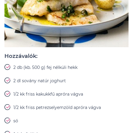
Hozzávalók:
2 db (kb. 500 g) fej nélküli hekk
2 dl sovány natúr joghurt
1/2 kk friss kakukkfű apróra vágva
1/2 kk friss petrezselyemzöld apróra vágva
só