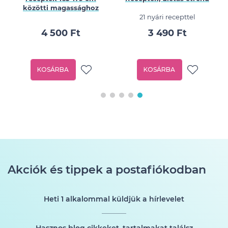
közötti magassághoz
21 nyári recepttel
4 500 Ft
3 490 Ft
KOSÁRBA
KOSÁRBA
Akciók és tippek a postafiókodban
Heti 1 alkalommal küldjük a hírlevelet