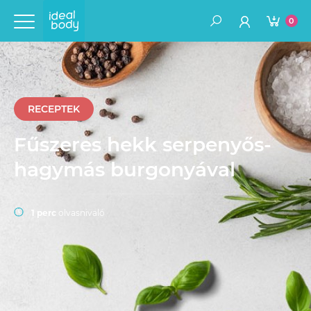
0
RECEPTEK
Fűszeres hekk serpenyős-
hagymás burgonyával
1 perc
olvasnivaló