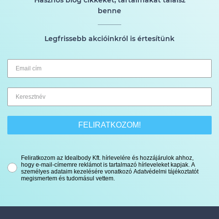
Hasznos blog cikkeket, tartalmakat találsz
benne
Legfrissebb akcióinkról is értesítünk
FELIRATKOZOM!
Feliratkozom az Idealbody Kft. hírlevelére és hozzájárulok ahhoz,
hogy e-mail-címemre reklámot is tartalmazó hírleveleket kapjak. A
személyes adataim kezelésére vonatkozó Adatvédelmi tájékoztatót
megismertem és tudomásul vettem.