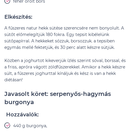
fehér őrölt bors
Elkészítés:
A fűszeres natur hekk sütése szerencsére nem bonyolult. A
sütőt előmelegítjük 180 fokra. Egy tepsit kibélelünk
sütőpapírral. A hekkeket sózzuk, borsozzuk. a tepsiben
egymás mellé fektetjük, és 30 perc alatt készre sütjük.
Közben a joghurtot kikeverjük ízlés szerint sóval, borssal, és
a friss, apróra vágott zöldfűszerekkel. Amikor a hekk készre
sült, a fűszeres joghurttal kínáljuk és kész is van a hekk
diétásan!
Javasolt köret: serpenyős-hagymás
burgonya
Hozzávalók:
440 g burgonya,