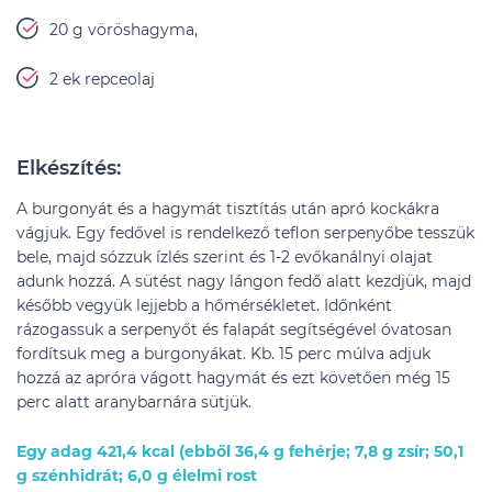
20 g vöröshagyma,
2 ek repceolaj
Elkészítés:
A burgonyát és a hagymát tisztítás után apró kockákra
vágjuk. Egy fedővel is rendelkező teflon serpenyőbe tesszük
bele, majd sózzuk ízlés szerint és 1-2 evőkanálnyi olajat
adunk hozzá. A sütést nagy lángon fedő alatt kezdjük, majd
később vegyük lejjebb a hőmérsékletet. Időnként
rázogassuk a serpenyőt és falapát segítségével óvatosan
fordítsuk meg a burgonyákat. Kb. 15 perc múlva adjuk
hozzá az apróra vágott hagymát és ezt követően még 15
perc alatt aranybarnára sütjük.
Egy adag 421,4 kcal (ebből 36,4 g fehérje; 7,8 g zsír; 50,1
g szénhidrát; 6,0 g élelmi rost