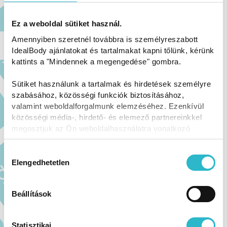
Ez a weboldal sütiket használ.
Zabos-túrós amerikai palacsinta kollagénnel
Amennyiben szeretnél továbbra is személyreszabott
IdealBody ajánlatokat és tartalmakat kapni tőlünk, kérünk
RECEPTEK
kattints a "Mindennek a megengedése" gombra.
Sütiket használunk a tartalmak és hirdetések személyre
szabásához, közösségi funkciók biztosításához,
valamint weboldalforgalmunk elemzéséhez. Ezenkívül
közösségi média-, hirdető- és elemező partnereinkkel
megosztjuk az Ön weboldalhasználatra vonatkozó
adatait, akik kombinálhatják az adatokat más olyan
adatokkal, amelyeket Ön adott meg számukra vagy az
Hozzájárulás
Ön által használt más szolgáltatásokból gyűjtöttek.
Elengedhetetlen
kiválasztása
Beállítások
Statisztikai