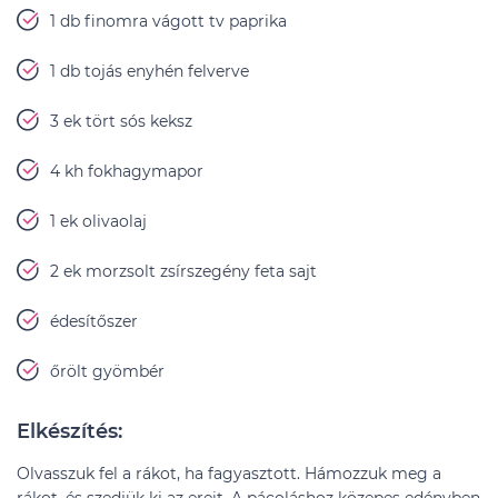
1 db finomra vágott tv paprika
1 db tojás enyhén felverve
3 ek tört sós keksz
4 kh fokhagymapor
1 ek olivaolaj
2 ek morzsolt zsírszegény feta sajt
édesítőszer
őrölt gyömbér
Elkészítés:
Olvasszuk fel a rákot, ha fagyasztott. Hámozzuk meg a