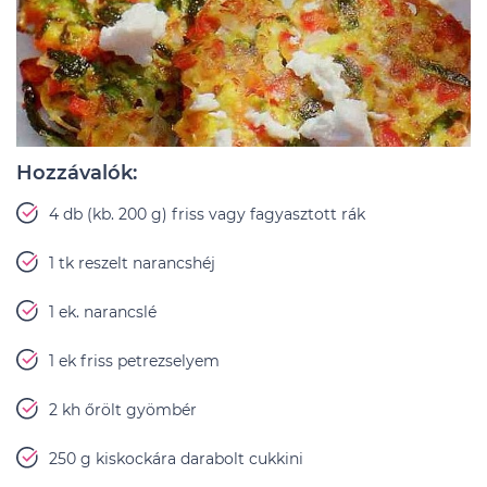
Hozzávalók:
4 db (kb. 200 g) friss vagy fagyasztott rák
1 tk reszelt narancshéj
1 ek. narancslé
1 ek friss petrezselyem
2 kh őrölt gyömbér
250 g kiskockára darabolt cukkini