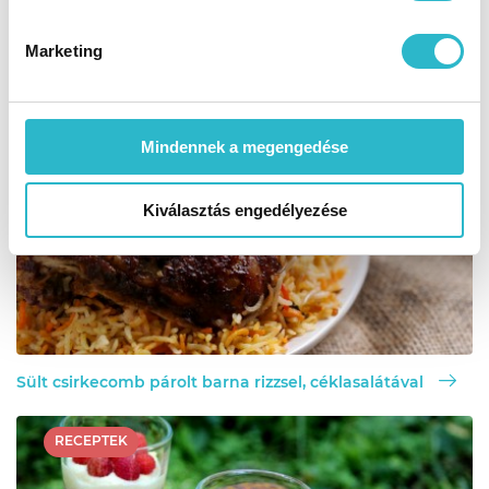
Egy adag 503,8 kcal (ebből 35,3 g fehérje; 17,8 g zsír; 49,8
g szénhidrát; 6,9 g élelmi rost)
Marketing
További receptjeink:
Mindennek a megengedése
RECEPTEK
Kiválasztás engedélyezése
Sült csirkecomb párolt barna rizzsel, céklasalátával
RECEPTEK