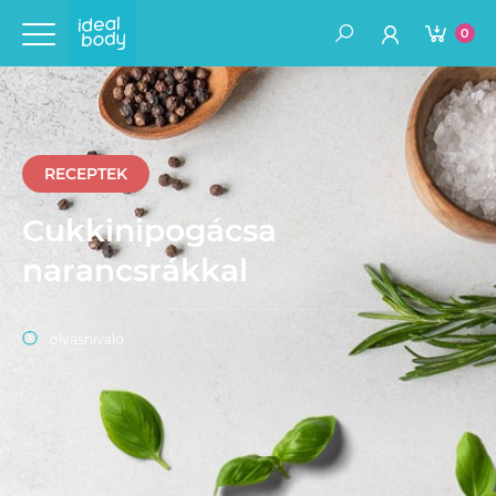
0
RECEPTEK
Cukkinipogácsa
narancsrákkal
olvasnivaló