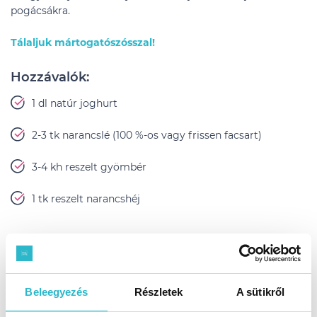
pogácsákra.
Tálaljuk mártogatószósszal!
Hozzávalók:
1 dl natúr joghurt
2-3 tk narancslé (100 %-os vagy frissen facsart)
3-4 kh reszelt gyömbér
1 tk reszelt narancshéj
Javasolt hozzá: teljes kiőrlésű tortilla
Hozzávalók:
Beleegyezés
Részletek
A sütikről
96 g teljes kiőrlésű liszt