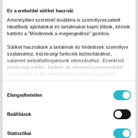
Ez a weboldal sütiket használ.
46 g búzaliszt
Amennyiben szeretnél továbbra is személyreszabott
2 g sütőpor
IdealBody ajánlatokat és tartalmakat kapni tőlünk, kérünk
kattints a "Mindennek a megengedése" gombra.
6 ml olivaolaj
Sütiket használunk a tartalmak és hirdetések személyre
90 ml víz
szabásához, közösségi funkciók biztosításához,
valamint weboldalforgalmunk elemzéséhez. Ezenkívül
só
közösségi média-, hirdető- és elemező partnereinkkel
megosztjuk az Ön weboldalhasználatra vonatkozó
adatait, akik kombinálhatják az adatokat más olyan
Elkészítés:
adatokkal, amelyeket Ön adott meg számukra vagy az
Hozzájárulás
A száraz hozzávalókat (lisztek és sütőpor) keverjük össze
Ön által használt más szolgáltatásokból gyűjtöttek.
Elengedhetetlen
kiválasztása
egy tálban, adjuk hozzá az olajat és a meleg vizet,
dolgozzuk sima tésztává. Sütőpapíron nyújtsuk ki vékony
Beállítások
kör alakúra (ha ragad, olajozzuk meg kicsit), majd
felforrósított teflon serpenyőben olaj nélkül süssük meg
mindkét oldalát (néhány másodperc oldalanként).
Statisztikai