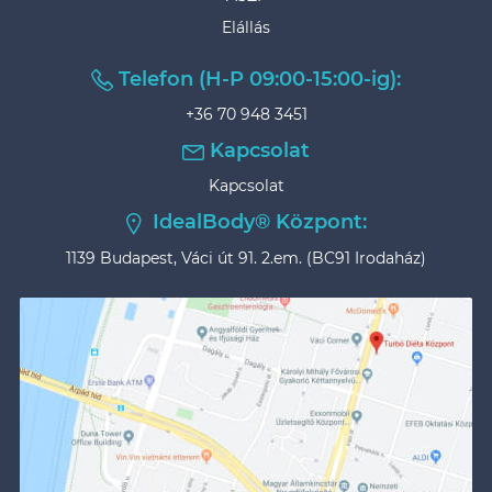
Elállás
Telefon (H-P 09:00-15:00-ig):
+36 70 948 3451
Kapcsolat
Kapcsolat
IdealBody® Központ:
1139 Budapest, Váci út 91. 2.em. (BC91 Irodaház)