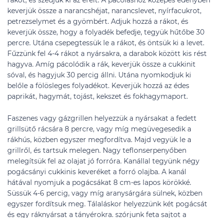
rákot, és szedjük ki az ereit. A pácoláshoz közepes edényben
keverjük össze a narancshéjat, narancslevet, nyírfacukrot,
petrezselymet és a gyömbért. Adjuk hozzá a rákot, és
keverjük össze, hogy a folyadék befedje, tegyük hűtőbe 30
percre. Utána csepegtessük le a rákot, és öntsük ki a levet.
Fűzzünk fel 4-4 rákot a nyársakra, a darabok között kis rést
hagyva. Amíg pácolódik a rák, keverjük össze a cukkinit
sóval, és hagyjuk 30 percig állni. Utána nyomkodjuk ki
belőle a fölösleges folyadékot. Keverjük hozzá az édes
paprikát, hagymát, tojást, kekszet és fokhagymaport.
Faszenes vagy gázgrillen helyezzük a nyársakat a fedett
grillsütő rácsára 8 percre, vagy míg megüvegesedik a
rákhús, közben egyszer megfordítva. Majd vegyük le a
grillről, és tartsuk melegen. Nagy teflonserpenyőben
melegítsük fel az olajat jó forróra. Kanállal tegyünk négy
pogácsányi cukkinis keveréket a forró olajba. A kanál
hátával nyomjuk a pogácsákat 8 cm-es lapos körökké.
Süssük 4-6 percig, vagy míg aranysárgára sülnek, közben
egyszer fordítsuk meg. Tálaláskor helyezzünk két pogácsát
és egy ráknyársat a tányérokra. szórjunk feta sajtot a