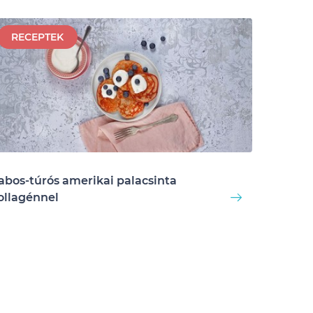
RECEPTEK
abos-túrós amerikai palacsinta
ollagénnel