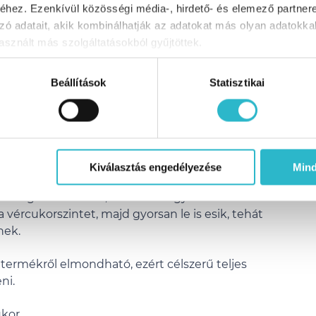
hez. Ezenkívül közösségi média-, hirdető- és elemező partner
zó adatait, akik kombinálhatják az adatokat más olyan adatokka
sznált más szolgáltatásokból gyűjtöttek.
ad fogyasztani, ha fogyni szeretnénk. Ilyenek
káruk is.
Beállítások
Statisztikai
letes ellentéte
 indulnak dolgozni, és útközben veszik meg a
rba.
Kiválasztás engedélyezése
Min
inőségű szénhidrát, másrészről gyorsan
vércukorszintet, majd gyorsan le is esik, tehát
nek.
t termékről elmondható, ezért célszerű teljes
ni.
kor.