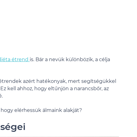
diéta étrend
is. Bár a nevük különbözik, a célja
s étrendek azért hatékonyak, mert segítségükkel
 Ez kell ahhoz, hogy eltűnjön a narancsbőr, az
é.
 hogy elérhessük álmaink alakját?
nségei