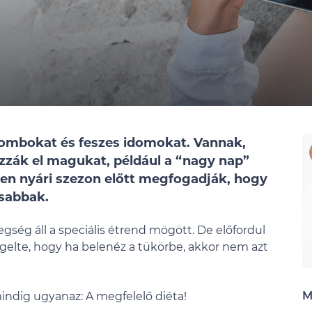
combokat és feszes idomokat. Vannak,
zzák el magukat, például a “nagy nap”
den nyári szezon előtt megfogadják, hogy
ásabbak.
gség áll a speciális étrend mögött. De előfordul
gelte, hogy ha belenéz a tükörbe, akkor nem azt
M
ndig ugyanaz: A megfelelő diéta!