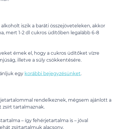
koholt iszik a baráti összejöveteleken, akkor
ma, mert 1-2 dl cukros üdítőben legalább 6-8
ket érnek el, hogy a cukros üdítőket vízre
omjúság, illetve a súly csökkentésére.
jánljuk egy
korábbi bejegyzésünket
.
érjetartalommal rendelkeznek, mégsem ajánlott a
t zsírt tartalmaznak.
talma – így fehérjetartalma is – jóval
hát zsírtartalmuk alacsony.