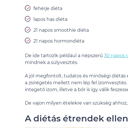
fehérje diéta
lapos has diéta
21 napos smoothie diéta
21 napos hormondiéta
De ide tartozik például a népszerű
30 napos 
mindnek a súlyvesztés.
A jól megfontolt, tudatos és minőségi diétá
a zsírégetés mellett nem lép fel izomvesztés.
integető izom, illetve a bőr is így válik feszess
De vajon milyen ételekre van szükség ahhoz,
A diétás étrendek elle