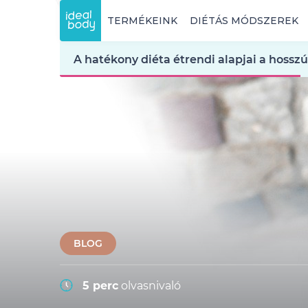
TERMÉKEINK
DIÉTÁS MÓDSZEREK
A hatékony diéta étrendi alapjai a hosszú
BLOG
5 perc
olvasnivaló