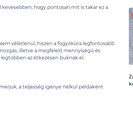
l kevesebben, hogy pontosan mit is takar ez a
. Nem véletlenül, hiszen a fogyókúra legfontosabb
mozgás, illetve a megfelelő mennyiségű és
 legtöbben az étkezésen buknak el.
Z
k
merjük, a teljesség igénye nélkül példaként