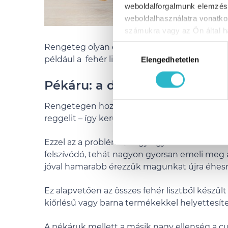
weboldalforgalmunk elemzésé
weboldalhasználatra vonatko
számukra vagy az Ön által ha
Rengeteg olyan élelmiszer van, amit nem szab
Hozzájárulás
például a fehér lisztből készült különböző pé
Elengedhetetlen
kiválasztása
Pékáru: a diétás reggeli töké
Rengetegen hozzászoktak ahhoz, hogy későn
reggelit – így kerül rendszerint pékáru a kosá
Ezzel az a probléma, hogy egyrészről rossz m
felszívódó, tehát nagyon gyorsan emeli meg a 
jóval hamarabb érezzük magunkat újra éhes
Ez alapvetően az összes fehér lisztből készül
kiőrlésű vagy barna termékekkel helyettesíte
A pékáruk mellett a másik nagy ellenség a cu