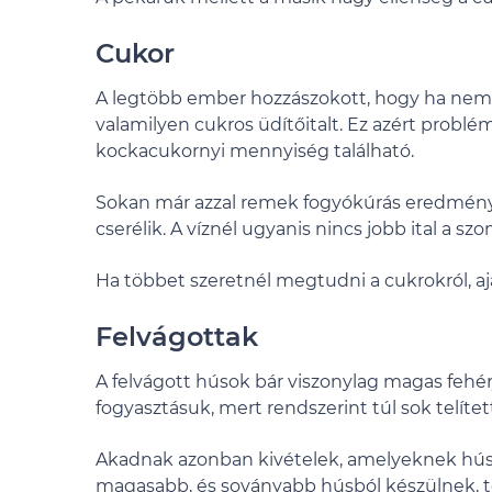
Cukor
A legtöbb ember hozzászokott, hogy ha nem al
valamilyen cukros üdítőitalt. Ez azért problé
kockacukornyi mennyiség található.
Sokan már azzal remek fogyókúrás eredménye
cserélik. A víznél ugyanis nincs jobb ital a sz
Ha többet szeretnél megtudni a cukrokról, a
Felvágottak
A felvágott húsok bár viszonylag magas feh
fogyasztásuk, mert rendszerint túl sok telítet
Akadnak azonban kivételek, amelyeknek hústar
magasabb, és soványabb húsból készülnek, te