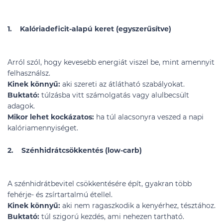
1. Kalóriadeficit-alapú keret (egyszerűsítve)
Arról szól, hogy kevesebb energiát viszel be, mint amennyit
felhasználsz.
Kinek könnyű:
aki szereti az átlátható szabályokat.
Buktató:
túlzásba vitt számolgatás vagy alulbecsült
adagok.
Mikor lehet kockázatos:
ha túl alacsonyra veszed a napi
kalóriamennyiséget.
2. Szénhidrátcsökkentés (low-carb)
A szénhidrátbevitel csökkentésére épít, gyakran több
fehérje- és zsírtartalmú étellel.
Kinek könnyű:
aki nem ragaszkodik a kenyérhez, tésztához.
Buktató:
túl szigorú kezdés, ami nehezen tartható.