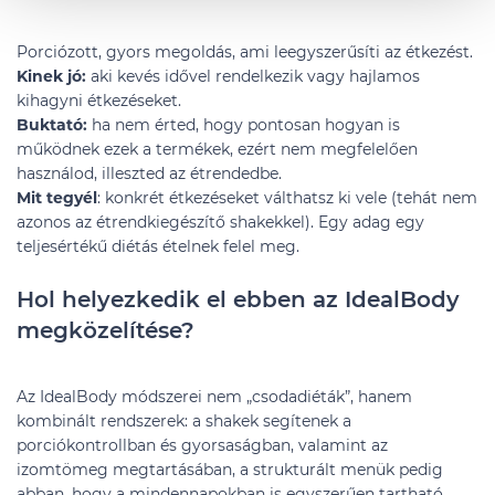
Porciózott, gyors megoldás, ami leegyszerűsíti az étkezést.
Kinek jó:
aki kevés idővel rendelkezik vagy hajlamos
kihagyni étkezéseket.
Buktató:
ha nem érted, hogy pontosan hogyan is
működnek ezek a termékek, ezért nem megfelelően
használod, illeszted az étrendedbe.
Mit tegyél
: konkrét étkezéseket válthatsz ki vele (tehát nem
azonos az étrendkiegészítő shakekkel). Egy adag egy
teljesértékű diétás ételnek felel meg.
Hol helyezkedik el ebben az IdealBody
megközelítése?
Az IdealBody módszerei nem „csodadiéták”, hanem
kombinált rendszerek: a shakek segítenek a
porciókontrollban és gyorsaságban, valamint az
izomtömeg megtartásában, a strukturált menük pedig
abban, hogy a mindennapokban is egyszerűen tartható