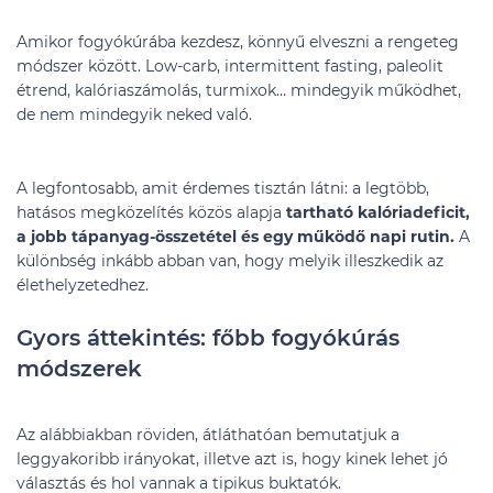
Amikor fogyókúrába kezdesz, könnyű elveszni a rengeteg
módszer között. Low-carb, intermittent fasting, paleolit
étrend, kalóriaszámolás, turmixok… mindegyik működhet,
de nem mindegyik neked való.
A legfontosabb, amit érdemes tisztán látni: a legtöbb,
hatásos megközelítés közös alapja
tartható kalóriadeficit,
a jobb tápanyag-összetétel és egy működő napi rutin.
A
különbség inkább abban van, hogy melyik illeszkedik az
élethelyzetedhez.
Gyors áttekintés: főbb fogyókúrás
módszerek
Az alábbiakban röviden, átláthatóan bemutatjuk a
leggyakoribb irányokat, illetve azt is, hogy kinek lehet jó
választás és hol vannak a tipikus buktatók.