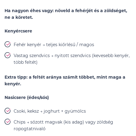
Ha nagyon éhes vagy:
növeld a fehérjét és a zöldséget,
ne a köretet.
Kenyércsere
Fehér kenyér → teljes kiőrlésű / magos
Vastag szendvics → nyitott szendvics (kevesebb kenyér,
több feltét)
Extra tipp:
a feltét aránya számít többet, mint maga a
kenyér.
Nasicsere (édes/sós)
Csoki, keksz → joghurt + gyümölcs
Chips → sózott magvak (kis adag) vagy zöldség
ropogtatnivaló