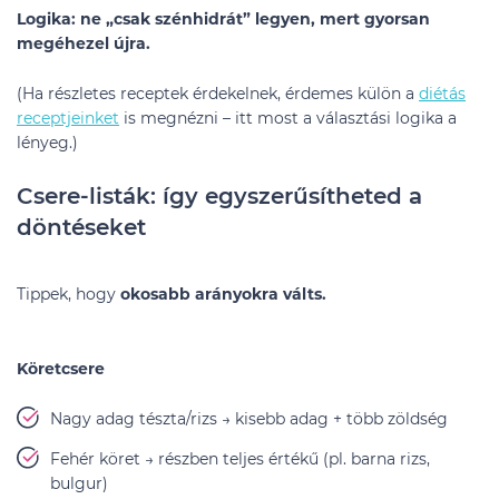
Logika: ne „csak szénhidrát” legyen, mert gyorsan
megéhezel újra.
(Ha részletes receptek érdekelnek, érdemes külön a
diétás
receptjeinket
is megnézni – itt most a választási logika a
lényeg.)
Csere-listák: így egyszerűsítheted a
döntéseket
Tippek, hogy
okosabb arányokra válts.
Köretcsere
Nagy adag tészta/rizs → kisebb adag + több zöldség
Fehér köret → részben teljes értékű (pl. barna rizs,
bulgur)