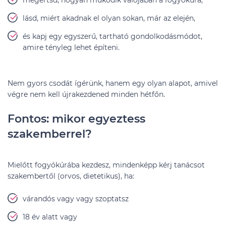
megértsd, hogyan működik valójában a fogyókúra,
lásd, miért akadnak el olyan sokan, már az elején,
és kapj egy egyszerű, tartható gondolkodásmódot,
amire tényleg lehet építeni.
Nem gyors csodát ígérünk, hanem egy olyan alapot, amivel
végre nem kell újrakezdened minden hétfőn.
Fontos: mikor egyeztess
szakemberrel?
Mielőtt fogyókúrába kezdesz, mindenképp kérj tanácsot
szakembertől (orvos, dietetikus), ha:
várandós vagy vagy szoptatsz
18 év alatt vagy