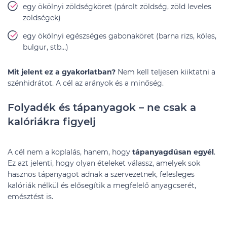
egy ökölnyi zöldségköret (párolt zöldség, zöld leveles
zöldségek)
egy ökölnyi egészséges gabonaköret (barna rizs, köles,
bulgur, stb…)
Mit jelent ez a gyakorlatban?
Nem kell teljesen kiiktatni a
szénhidrátot. A cél az arányok és a minőség.
Folyadék és tápanyagok – ne csak a
kalóriákra figyelj
A cél nem a koplalás, hanem, hogy
tápanyagdúsan egyél
.
Ez azt jelenti, hogy olyan ételeket válassz, amelyek sok
hasznos tápanyagot adnak a szervezetnek, felesleges
kalóriák nélkül és elősegítik a megfelelő anyagcserét,
emésztést is.