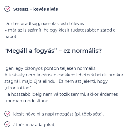
Stressz + kevés alvás
Döntésfáradtság, nassolás, esti túlevés
→ már az is számít, ha egy kicsit tudatosabban zárod a
napot
"Megáll a fogyás” – ez normális?
Igen, egy bizonyos ponton teljesen normális.
A testsúly nem lineárisan csökken: lehetnek hetek, amikor
stagnál, majd újra elindul. Ez nem azt jelenti, hogy
„elrontottad”.
Ha hosszabb ideig nem változik semmi, akkor érdemes
finoman módosítani:
kicsit növelni a napi mozgást (pl. több séta),
átnézni az adagokat,