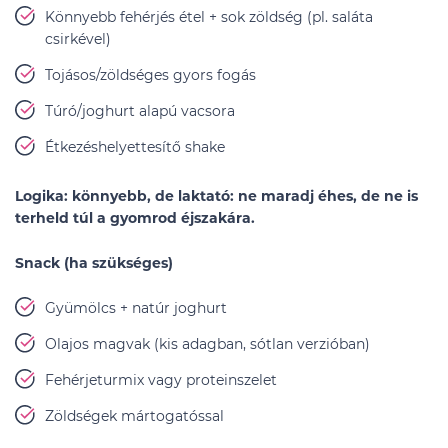
Könnyebb fehérjés étel + sok zöldség (pl. saláta
csirkével)
Tojásos/zöldséges gyors fogás
Túró/joghurt alapú vacsora
Étkezéshelyettesítő shake
Logika: könnyebb, de laktató: ne maradj éhes, de ne is
terheld túl a gyomrod éjszakára.
Snack (ha szükséges)
Gyümölcs + natúr joghurt
Olajos magvak (kis adagban, sótlan verzióban)
Fehérjeturmix vagy proteinszelet
Zöldségek mártogatóssal