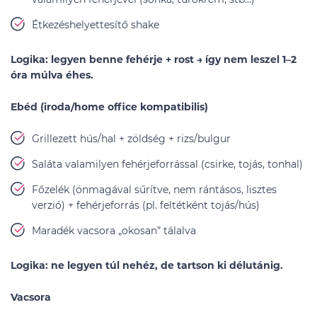
Étkezéshelyettesítő shake
Logika: legyen benne fehérje + rost → így nem leszel 1–2
óra múlva éhes.
Ebéd (iroda/home office kompatibilis)
Grillezett hús/hal + zöldség + rizs/bulgur
Saláta valamilyen fehérjeforrással (csirke, tojás, tonhal)
Főzelék (önmagával sűrítve, nem rántásos, lisztes
verzió) + fehérjeforrás (pl. feltétként tojás/hús)
Maradék vacsora „okosan” tálalva
Logika: ne legyen túl nehéz, de tartson ki délutánig.
Vacsora