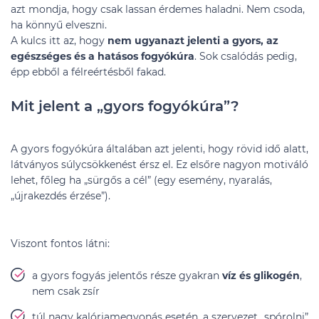
azt mondja, hogy csak lassan érdemes haladni. Nem csoda,
ha könnyű elveszni.
A kulcs itt az, hogy
nem ugyanazt jelenti a gyors, az
egészséges és a hatásos fogyókúra
. Sok csalódás pedig,
épp ebből a félreértésből fakad.
Mit jelent a „gyors fogyókúra”?
A gyors fogyókúra általában azt jelenti, hogy rövid idő alatt,
látványos súlycsökkenést érsz el. Ez elsőre nagyon motiváló
lehet, főleg ha „sürgős a cél” (egy esemény, nyaralás,
„újrakezdés érzése”).
Viszont fontos látni:
a gyors fogyás jelentős része gyakran
víz és glikogén
,
nem csak zsír
túl nagy kalóriamegvonás esetén, a szervezet „spórolni”