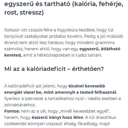
egyszerű és tartható (kalória, fehérje,
rost, stressz)
Sokszor ott csúszik félre a fogyókúra kezdése, hogy túl
bonyolult szabályokat próbálsz követni. Pedig a jól működő
étrend nem attól lesz hatásos, hogy mindent grammra
számolsz, hanem attól, hogy van egy
egyszerű, átlátható
kereted,
amit a hétköznapokban is tudsz tartani.
Mi az a kalóriadeficit – érthetően?
A kalóriadeficit azt jelenti, hogy
kicsivel kevesebb
energiát viszel be, mint amennyit a tested felhasznál.
Ilyenkor a szervezet a tartalékaihoz nyúl – ideális esetben a
zsírraktárakhoz.
Fontos:
nem az a cél, hogy „minél kevesebbet egyél”,
hanem, hogy
ésszerű irányt hozz létre
. A túl drasztikus
csökkentés könnyen visszaüt: éhség, fáradtság, majd