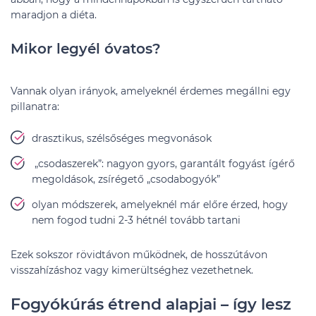
maradjon a diéta.
Mikor legyél óvatos?
Vannak olyan irányok, amelyeknél érdemes megállni egy
pillanatra:
drasztikus, szélsőséges megvonások
„csodaszerek”: nagyon gyors, garantált fogyást ígérő
megoldások, zsírégető „csodabogyók”
olyan módszerek, amelyeknél már előre érzed, hogy
nem fogod tudni 2-3 hétnél tovább tartani
Ezek sokszor rövidtávon működnek, de hosszútávon
visszahízáshoz vagy kimerültséghez vezethetnek.
Fogyókúrás étrend alapjai – így lesz