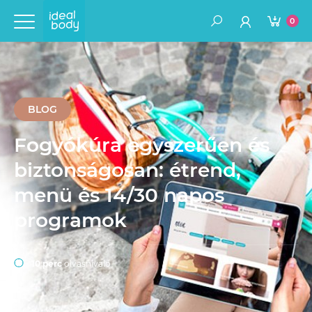
0
BLOG
Fogyókúra egyszerűen és
biztonságosan: étrend,
menü és 14/30 napos
programok
10 perc
olvasnivaló