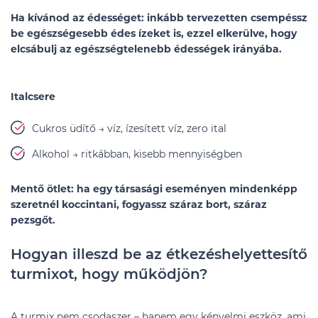
Ha kívánod az édességet:
inkább tervezetten csempéssz
be egészségesebb édes ízeket is, ezzel elkerülve, hogy
elcsábulj az egészségtelenebb édességek irányába.
Italcsere
Cukros üdítő → víz, ízesített víz, zero ital
Alkohol → ritkábban, kisebb mennyiségben
Mentő ötlet:
ha egy társasági eseményen mindenképp
szeretnél koccintani, fogyassz száraz bort, száraz
pezsgőt.
Hogyan illeszd be az étkezéshelyettesítő
turmixot, hogy működjön?
A turmix nem csodaszer – hanem egy kényelmi eszköz, ami