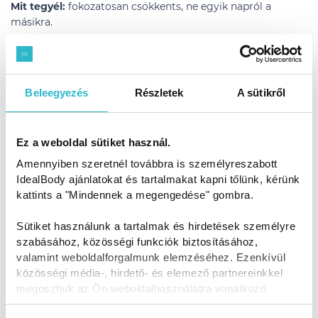
Mit tegyél:
fokozatosan csökkents, ne egyik napról a
másikra.
3. Fehérjeprioritásos étrend
Beleegyezés
Részletek
A sütikről
A hangsúly a megfelelő fehérjebevitelen van, ami segíthet a
jóllakottságban.
Kinek könnyű:
aki szeret „egyszerűen” étkezni (hús, tojás,
Ez a weboldal sütiket használ.
túró, stb.)
Buktató:
Amennyiben szeretnél továbbra is személyreszabott
ha mellette kevés rostot viszel be
Mit tegyél
IdealBody ajánlatokat és tartalmakat kapni tőlünk, kérünk
: minden étkezéshez adj zöldséget is.
kattints a "Mindennek a megengedése" gombra.
4. Időablakos étkezés (intermittent fasting)
Sütiket használunk a tartalmak és hirdetések személyre
szabásához, közösségi funkciók biztosításához,
valamint weboldalforgalmunk elemzéséhez. Ezenkívül
Meghatározott időablakban eszel (pl. 8 órán belül).
közösségi média-, hirdető- és elemező partnereinkkel
Kinek működhet:
akit nem zavar, hogy csak a nap
megosztjuk az Ön weboldalhasználatra vonatkozó
bizonyos szakában ehet.
adatait, akik kombinálhatják az adatokat más olyan
Buktató:
túlevés az étkezési ablakban.