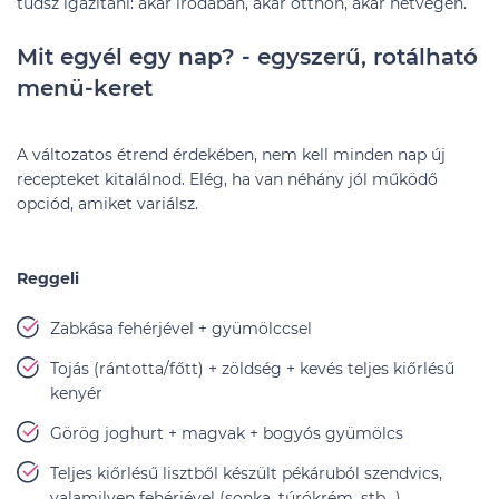
tudsz igazítani: akár irodában, akár otthon, akár hétvégén.
Mit egyél egy nap? - egyszerű, rotálható
menü-keret
A változatos étrend érdekében, nem kell minden nap új
recepteket kitalálnod. Elég, ha van néhány jól működő
opciód, amiket variálsz.
Reggeli
Zabkása fehérjével + gyümölccsel
Tojás (rántotta/főtt) + zöldség + kevés teljes kiőrlésű
kenyér
Görög joghurt + magvak + bogyós gyümölcs
Teljes kiőrlésű lisztből készült pékáruból szendvics,
valamilyen fehérjével (sonka, túrókrém, stb…)