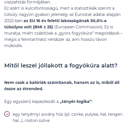
visszahízás formájában.
Ez azért is kulcsfontosságú, mert a statisztikák szerint a
túlsúly nagyon gyakori jelenség: az Eurostat adatai alapján
2022-ben
az EU 16 év feletti lakosságának
50,6%-a
túlsúlyos volt (BMI ≥ 25)
(European Commission). Ez is
mutatja, miért csábítóak a „gyors fogyókúra” megoldások –
mégis a fenntartható rendszer az, ami hosszú távon
működik.
Mitől leszel jóllakott a fogyókúra alatt?
Nem csak a kalóriák számítanak, hanem az is, miből áll
össze az étrended.
Egy egyszerű kapaszkodó a
„tányér-logika”
:
egy tenyérnyi sovány hús (pl. csirke, pulyka, hal, tengeri
hal…), roston sütve