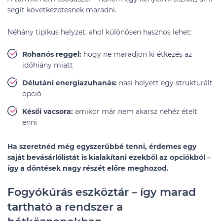
segít következetesnek maradni.
Néhány tipikus helyzet, ahol különösen hasznos lehet:
Rohanós reggel:
hogy ne maradjon ki étkezés az
időhiány miatt
Délutáni energiazuhanás:
nasi helyett egy strukturált
opció
Késői vacsora:
amikor már nem akarsz nehéz ételt
enni
Ha szeretnéd még egyszerűbbé tenni, érdemes egy
saját bevásárlólistát is kialakítani ezekből az opciókból –
így a döntések nagy részét előre meghozod.
Fogyókúrás eszköztár – így marad
tartható a rendszer a