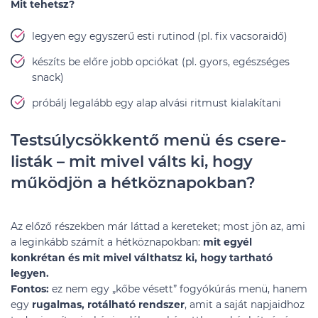
Mit tehetsz?
legyen egy egyszerű esti rutinod (pl. fix vacsoraidő)
készíts be előre jobb opciókat (pl. gyors, egészséges
snack)
próbálj legalább egy alap alvási ritmust kialakítani
Testsúlycsökkentő menü és csere-
listák – mit mivel válts ki, hogy
működjön a hétköznapokban?
Az előző részekben már láttad a kereteket; most jön az, ami
a leginkább számít a hétköznapokban:
mit egyél
konkrétan és mit mivel válthatsz ki, hogy tartható
legyen.
Fontos:
ez nem egy „kőbe vésett” fogyókúrás menü, hanem
egy
rugalmas, rotálható rendszer
, amit a saját napjaidhoz