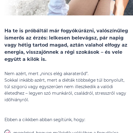
Ha te is próbáltál már fogyókúrázni, valószínűleg
ismerős az érzés: lelkesen belevágsz, pár napig
vagy hétig tartod magad, aztán valahol elfogy az
energia, visszajönnek a régi szokások – és vele
együtt a kilók is.
Nem azért, mert „nincs elég akaraterőd”.
Sokkal inkább azért, mert a diéták többsége túl bonyolult,
túl szigorú vagy egyszerűen nem illeszkedik a valódi
életedhez – legyen szó munkáról, családról, stresszről vagy
időhiányról.
Ebben a cikkben abban segítünk, hogy: