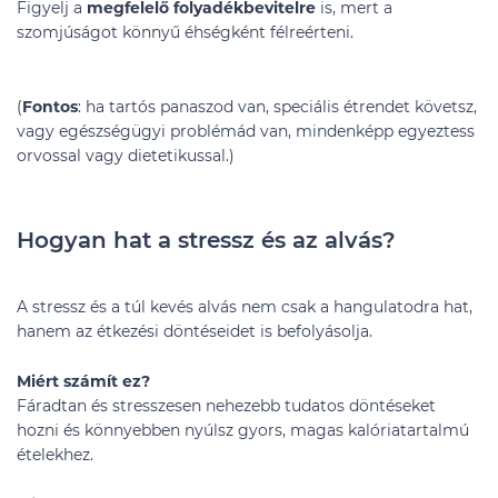
Figyelj a
megfelelő folyadékbevitelre
is, mert a
szomjúságot könnyű éhségként félreérteni.
(
Fontos
: ha tartós panaszod van, speciális étrendet követsz,
vagy egészségügyi problémád van, mindenképp egyeztess
orvossal vagy dietetikussal.)
Hogyan hat a stressz és az alvás?
A stressz és a túl kevés alvás nem csak a hangulatodra hat,
hanem az étkezési döntéseidet is befolyásolja.
Miért számít ez?
Fáradtan és stresszesen nehezebb tudatos döntéseket
hozni és könnyebben nyúlsz gyors, magas kalóriatartalmú
ételekhez.