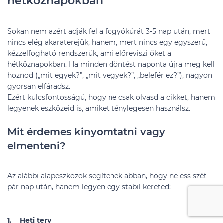
hétköznapokban
Sokan nem azért adják fel a fogyókúrát 3-5 nap után, mert
nincs elég akaraterejük, hanem, mert nincs egy egyszerű,
kézzelfogható rendszerük, ami előreviszi őket a
hétköznapokban. Ha minden döntést naponta újra meg kell
hoznod („mit egyek?”, „mit vegyek?”, „belefér ez?”), nagyon
gyorsan elfáradsz.
Ezért kulcsfontosságú, hogy ne csak olvasd a cikket, hanem
legyenek eszközeid is, amiket ténylegesen használsz.
Mit érdemes kinyomtatni vagy
elmenteni?
Az alábbi alapeszközök segítenek abban, hogy ne ess szét
pár nap után, hanem legyen egy stabil kereted:
1. Heti terv