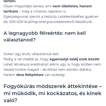
tartani
.
Olyan megoldást keress, ami
nem tökéletes, hanem
tartható
– még a rohanós napokon is.
Egészségvonal szerint a testsúly csökkentéséhez gyakran
kb. 500–600 kcal/nap energiacsökkentésről beszélünk.
A legnagyobb félreértés: nem kell
választanod?
Sokan úgy érzik, választaniuk kell.
Pedig a cél inkább az, hogy
egyensúlyt találj ezek között
.
Lehet látványos eredményt elérni úgy is, hogy közben nem
teszed tönkre magad – de ehhez nem extrém diétára,
hanem
okos felépítésre
van szükség.
Fogyókúrás módszerek áttekintése –
mi működik, mi kockázatos, és kinek
való?