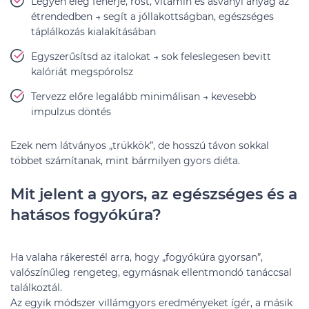
Legyen elég fehérje, rost, vitamin és ásványi anyag az
étrendedben → segít a jóllakottságban, egészséges
táplálkozás kialakításában
Egyszerűsítsd az italokat → sok feleslegesen bevitt
kalóriát megspórolsz
Tervezz előre legalább minimálisan → kevesebb
impulzus döntés
Ezek nem látványos „trükkök”, de hosszú távon sokkal
többet számítanak, mint bármilyen gyors diéta.
Mit jelent a gyors, az egészséges és a
hatásos fogyókúra?
Ha valaha rákerestél arra, hogy „fogyókúra gyorsan”,
valószínűleg rengeteg, egymásnak ellentmondó tanáccsal
találkoztál.
Az egyik módszer villámgyors eredményeket ígér, a másik