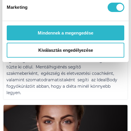
Marketing
Mindennek a megengedése
Ismerd meg Bús Tímeát, az IdeaBody
életvezetési tanácsadóját
Kiválasztás engedélyezése
Tímea az emberek testi-lelki egyensúlyt, és az
egészséges életmódhoz vezető lelki béke megtalálást
tűzte ki célul. Mentálhigiénés segítő
szakmeberként, egészség és eletvezetési coachként,
valamint szomatodramatistaként segíti az IdealBody
fogyókúrázóit abban, hogy a diéta minél könnyebb
legyen.