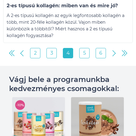
2-es típusú kollagén: miben van és mire jó?
A 2-es típusú kollagén az egyik legfontosabb kollagén a
több, mint 20-féle kollagén közül. Vajon miben
különbözik a többitől? Miért hasznos a 2 es típusú
kollagén fogyasztása?
2
3
4
5
6
Vágj bele a programunkba
kedvezményes csomagokkal:
-10%