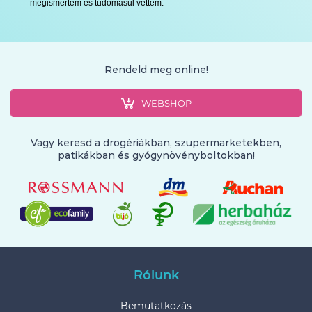
megismertem és tudomásul vettem.
Rendeld meg online!
WEBSHOP
Vagy keresd a drogériákban, szupermarketekben,
patikákban és gyógynövényboltokban!
Rólunk
Bemutatkozás