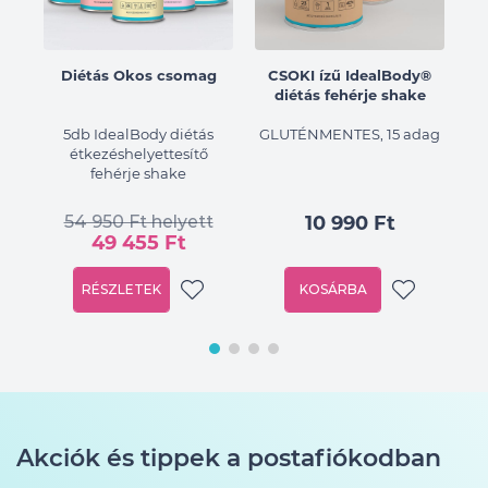
ű
Diétás Okos csomag
CSOKI ízű IdealBody®
diétás fehérje shake
dag
5db IdealBody diétás
GLUTÉNMENTES, 15 adag
étkezéshelyettesítő
fehérje shake
54 950 Ft helyett
10 990 Ft
49 455 Ft
RÉSZLETEK
KOSÁRBA
Akciók és tippek a postafiókodban