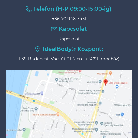
Telefon (H-P 09:00-15:00-ig):
+36 70 948 3451
Kapcsolat
Kapcsolat
IdealBody® Központ:
1139 Budapest, Váci út 91. 2.em. (BC91 Irodaház)