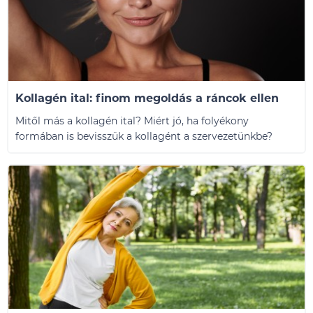
Kollagén ital: finom megoldás a ráncok ellen
Mitől más a kollagén ital? Miért jó, ha folyékony
formában is bevisszük a kollagént a szervezetünkbe?